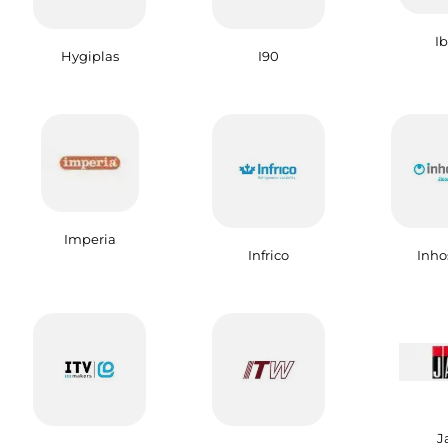
Ib
Hygiplas
I90
Imperia
Infrico
Inho
J