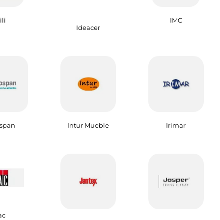
ili
IMC
Ideacer
span
Intur Mueble
Irimar
ac