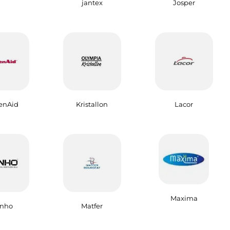
jantex
Josper
enAid
Kristallon
Lacor
Maxima
nho
Matfer