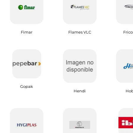
Fimar
Flames VLC
Fric
Gopak
Hendi
Hob