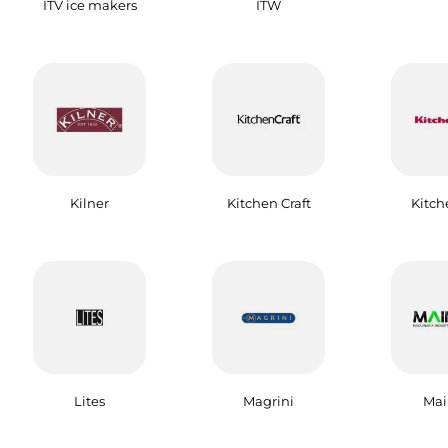
ITV ice makers
ITW
Kilner
Kitchen Craft
Kitch
Lites
Magrini
Mai