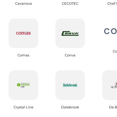
Cavanova
CECOTEC
Chef 
Co
Comas
Conva
Crystal Line
Dalebrook
De B