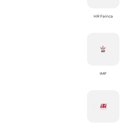
HR Fainca
IMF