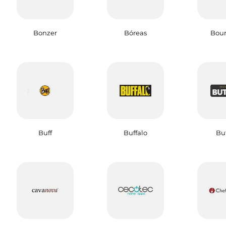
Bonzer
Bóreas
Bour
Buff
Buffalo
But