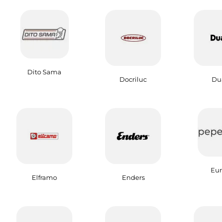
Dito Sama
Docriluc
Dua
Eu
Elframo
Enders