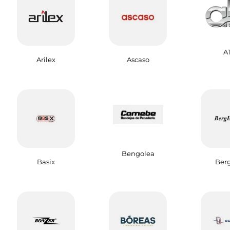
A
Arilex
Ascaso
Bengolea
Basix
Berg