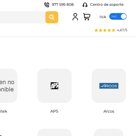
977 595 808
Centro de soporte
IVA
4,67/5
tek
APS
Arcos