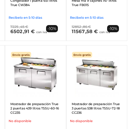
Congelador 1 puerta 651 litros
Mesa fría 9 cajones 147 litros
True CW384
True FB015
Recíbelo en 5-10 días
Recíbelo en 5-10 días
7225
,45 €
12852
,86 €
-10%
-10%
6502
,91 €
11567
,58 €
con iva
con iva
Envío gratis
Envío gratis
Mostrador de preparación True
Mostrador de preparación True
2 puertas 439 litros TSSU-60-16
3 puertas 538 litros TSSU-72-18
CC235
CC236
No disponible
No disponible