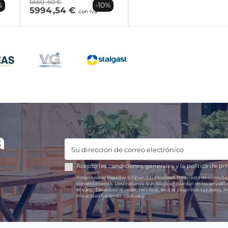
6660
,60 €
%
-10%
5994
,54 €
con iva
a
Acepto las
condiciones generales
y la
política de pr
Responsable:
PepeBar E-Spain S.L.
Finalidad:
Respuesta de consulta,
consentimiento.
Destinatarios:
Sus datos se guardan en los servido
Privacy.
Derechos:
acceder, rectificar, limitar y suprimir tus datos.
In
Privacidad haciendo
click aquí.