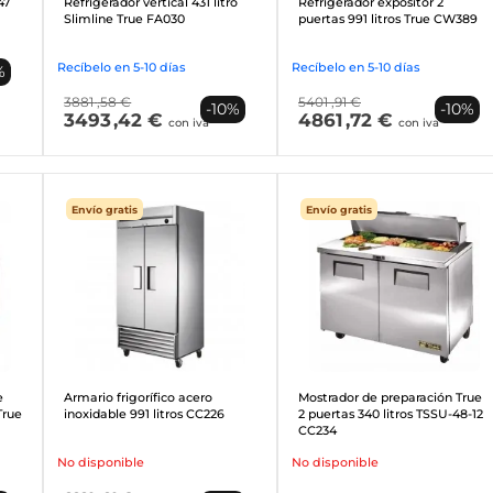
47
Refrigerador vertical 431 litro
Refrigerador expositor 2
Slimline True FA030
puertas 991 litros True CW389
Recíbelo en 5-10 días
Recíbelo en 5-10 días
%
3881
,58 €
5401
,91 €
-10%
-10%
3493
,42 €
4861
,72 €
con iva
con iva
Envío gratis
Envío gratis
e
Armario frigorífico acero
Mostrador de preparación True
True
inoxidable 991 litros CC226
2 puertas 340 litros TSSU-48-12
CC234
No disponible
No disponible