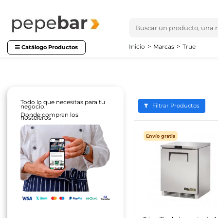
Inicio
Marcas
True
Catálogo Productos
Todo lo que necesitas para tu
Filtrar Productos
negocio.
Donde compran los
hosteleros
Envío gratis