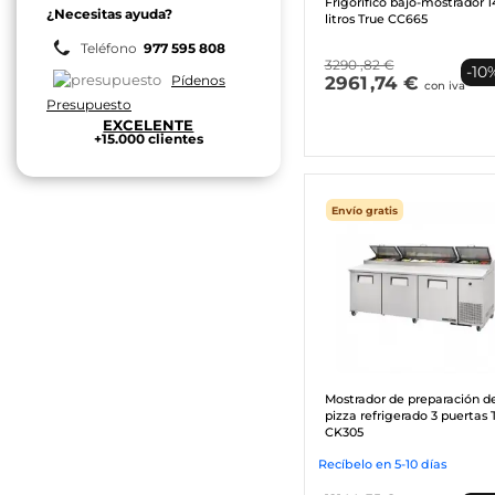
Frigorífico bajo-mostrador 1
¿Necesitas ayuda?
litros True CC665
Teléfono
977 595 808
3290
,82 €
-10
Pídenos
2961
,74 €
con iva
Presupuesto
EXCELENTE
+15.000 clientes
Envío gratis
Mostrador de preparación d
pizza refrigerado 3 puertas 
CK305
Recíbelo en 5-10 días