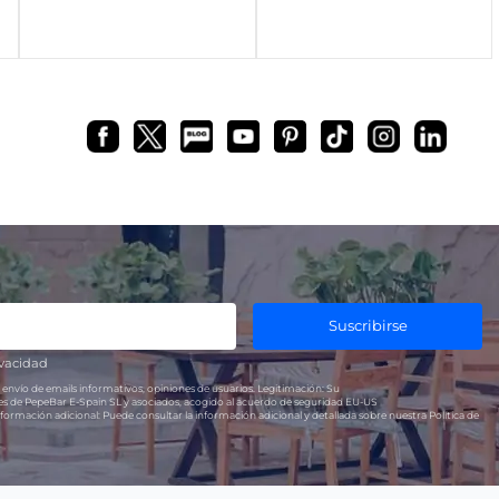
Suscribirse
ivacidad
 envío de emails informativos, opiniones de usuarios.
Legitimación:
Su
res de PepeBar E-Spain SL y asociados, acogido al acuerdo de seguridad EU-US
formación adicional:
Puede consultar la información adicional y detallada sobre nuestra Política de