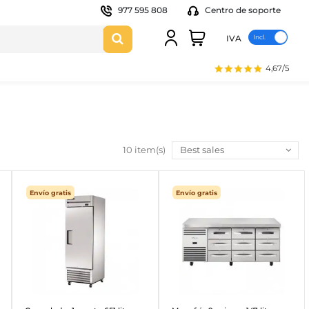
977 595 808
Centro de soporte
IVA
4,67/5
10 item(s)
Best sales
Envío gratis
Envío gratis