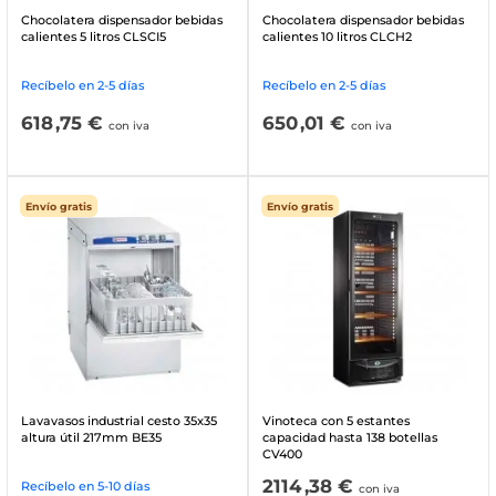
Chocolatera dispensador bebidas
Chocolatera dispensador bebidas
calientes 5 litros CLSCI5
calientes 10 litros CLCH2
Recíbelo en 2-5 días
Recíbelo en 2-5 días
618
,75 €
650
,01 €
con iva
con iva
Envío gratis
Envío gratis
Lavavasos industrial cesto 35x35
Vinoteca con 5 estantes
altura útil 217mm BE35
capacidad hasta 138 botellas
CV400
2114
,38 €
Recíbelo en 5-10 días
con iva