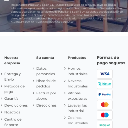
Responsable:
PepeBar E-Spain S.L.
Finalidad:
Respuesta de consulta, envío de emails
informativos, opiniones de usuarios.
Legitimación:
Su consentimiento.
Destinatarios:
Sus
datos se guardan en los servidores de PepeBar E-Spain SL y asociados, acogido al acuerdo
de seguridad EU-US Privacy.
Derechos:
acceder, rectificar, limitar y suprimir tus
datos.
Información adicional:
Puede consultar la información adicional y detallada sobre
nuestra Política de Privacidad haciendo
click aquí.
Formas de
Nuestra
Su cuenta
Productos
pago seguras
empresa
Datos
Hornos
Entrega y
personales
industriales
Envío
Historial de
Neveras
Metodos de
pedidos
Industriales
pago
Factura por
Vitrinas
Garantía
abono
expositoras
Devoluciones
Direcciones
Lavavajillas
industrial
Nosotros
Cocinas
Centro de
Industriales
Soporte