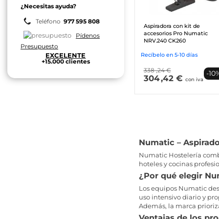
¿Necesitas ayuda?
Teléfono
977 595 808
Aspiradora con kit de
accesorios Pro Numatic
Pídenos
NRV.240 CK260
Presupuesto
EXCELENTE
Recíbelo en 5-10 días
+15.000 clientes
338
,24 €
-10
304
,42 €
con iva
Numatic – Aspirado
Numatic Hostelería combin
hoteles y cocinas profesi
¿Por qué elegir Nu
Los equipos Numatic dest
uso intensivo diario y pr
Además, la marca prioriza
Ventajas de los pr