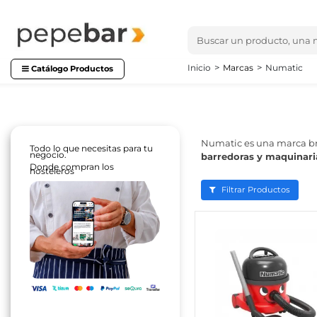
Inicio
Marcas
Numatic
Catálogo Productos
Numatic es una marca br
Todo lo que necesitas para tu
negocio.
barredoras y maquinaria
Donde compran los
hosteleros
Filtrar Productos