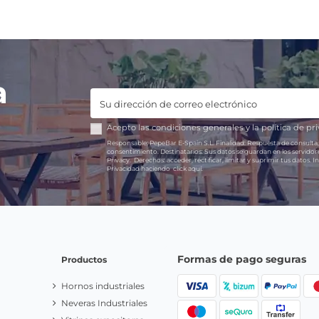
a
Acepto las
condiciones generales
y la
política de pr
Responsable:
PepeBar E-Spain S.L.
Finalidad:
Respuesta de consulta,
consentimiento.
Destinatarios:
Sus datos se guardan en los servido
Privacy.
Derechos:
acceder, rectificar, limitar y suprimir tus datos.
In
Privacidad haciendo
click aquí.
Formas de pago seguras
Productos
Hornos industriales
Neveras Industriales