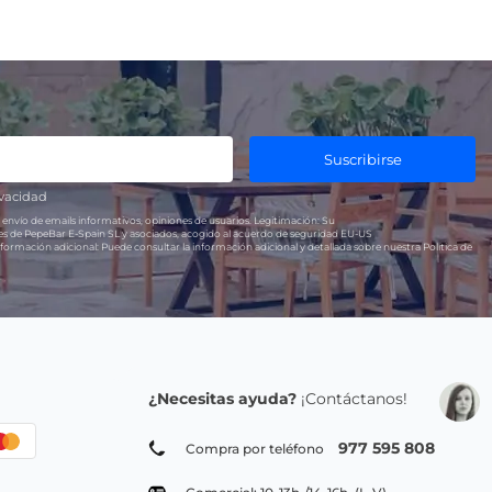
Suscribirse
ivacidad
 envío de emails informativos, opiniones de usuarios.
Legitimación:
Su
res de PepeBar E-Spain SL y asociados, acogido al acuerdo de seguridad EU-US
formación adicional:
Puede consultar la información adicional y detallada sobre nuestra Política de
¿Necesitas ayuda?
¡Contáctanos!
977 595 808
Compra por teléfono