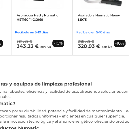
Aspiradora Hetty Numatic
Aspiradora Numatic Henry
HET160-11 GG969
M975
Recíbelo en 5-10 días
Recíbelo en 5-10 días
381
,48 €
365
,48 €
%
-10%
-10%
343
,33 €
328
,93 €
con iva
con iva
ras y equipos de limpieza profesional
a robustez, eficiencia y facilidad de uso, ofreciendo soluciones con
onales.
matic?
acan por su durabilidad, potencia y facilidad de mantenimiento. Ca
oporcionar resultados uniformes y eficientes en cualquier superficie.
 la innovación tecnológica y el ahorro energético, ofreciendo produc
oductos Numatic