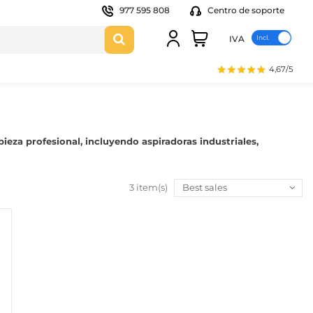
977 595 808
Centro de soporte
IVA
4,67/5
ieza profesional, incluyendo aspiradoras industriales,
3 item(s)
Best sales