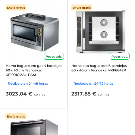
Envío gratis
Envío gratis
Pocas uds.
Pocas uds.
Horno baguettero gas 4 bandejas
Horno eko baguetero 6 bandejas
60 x 40 cm Tecnoeka
60 x 40 cm Tecnoeka MKF664SP
KF1001GIXAL-PAM
Recíbelo en 24-48 horas
Recíbelo en 24-72 horas
3023
,04 €
2317
,85 €
con iva
con iva
Envío gratis