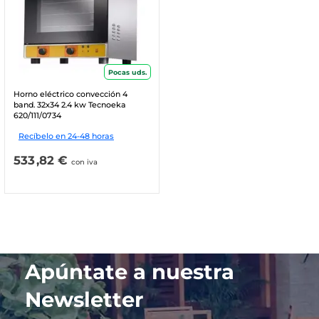
Pocas uds.
Horno eléctrico convección 4
band. 32x34 2.4 kw Tecnoeka
620/111/0734
Recíbelo en 24-48 horas
533
,82 €
con iva
Apúntate a nuestra
Newsletter