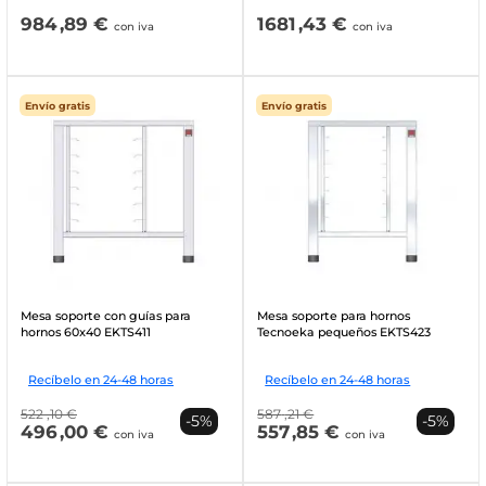
984
,89 €
1681
,43 €
con iva
con iva
Envío gratis
Envío gratis
Mesa soporte con guías para
Mesa soporte para hornos
hornos 60x40 EKTS411
Tecnoeka pequeños EKTS423
Recíbelo en 24-48 horas
Recíbelo en 24-48 horas
522
,10 €
587
,21 €
-5%
-5%
496
,00 €
557
,85 €
con iva
con iva