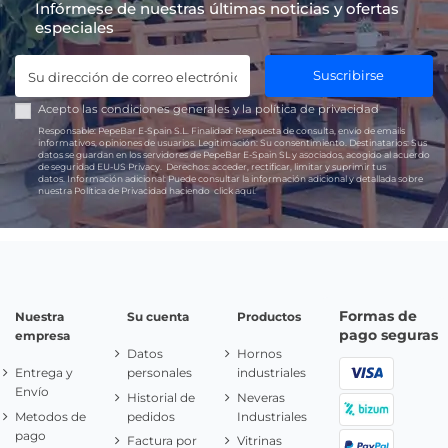
Infórmese de nuestras últimas noticias y ofertas
especiales
Suscribirse
Acepto las
condiciones generales
y la
política de privacidad
Responsable:
PepeBar E-Spain S.L.
Finalidad:
Respuesta de consulta, envío de emails
informativos, opiniones de usuarios.
Legitimación:
Su consentimiento.
Destinatarios:
Sus
datos se guardan en los servidores de PepeBar E-Spain SL y asociados, acogido al acuerdo
de seguridad EU-US Privacy.
Derechos:
acceder, rectificar, limitar y suprimir tus
datos.
Información adicional:
Puede consultar la información adicional y detallada sobre
nuestra Política de Privacidad haciendo
click aquí.
Formas de
Nuestra
Su cuenta
Productos
pago seguras
empresa
Datos
Hornos
Entrega y
personales
industriales
Envío
Historial de
Neveras
Metodos de
pedidos
Industriales
pago
Factura por
Vitrinas