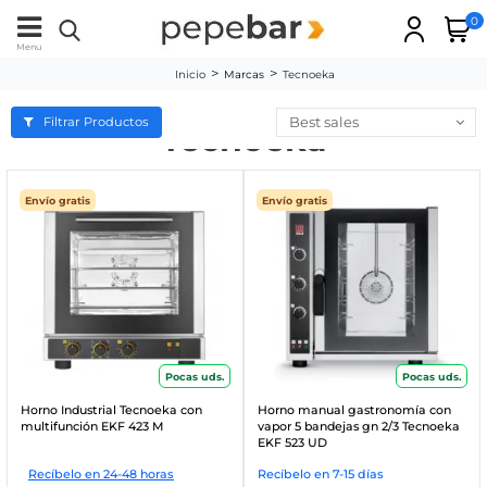
0
Menu
Inicio
Marcas
Tecnoeka
Best sales
Filtrar Productos
Tecnoeka
Envío gratis
Envío gratis
Pocas uds.
Pocas uds.
Horno Industrial Tecnoeka con
Horno manual gastronomía con
multifunción EKF 423 M
vapor 5 bandejas gn 2/3 Tecnoeka
EKF 523 UD
Recíbelo en 24-48 horas
Recíbelo en 7-15 días