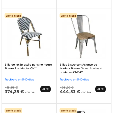
Envío gratis
Envío gratis
Silla de ratán estilo parisino negro
Sillas Bistro con Asiento de
Bolero 2 unidades CH111
Madera Bolero Galvanizadas 4
unidades GM642
Recíbelo en 5-10 días
Recíbelo en 5-10 días
415
,95 €
493
,92 €
-10%
-10%
374
,35 €
444
,53 €
con iva
con iva
Envío gratis
Envío gratis