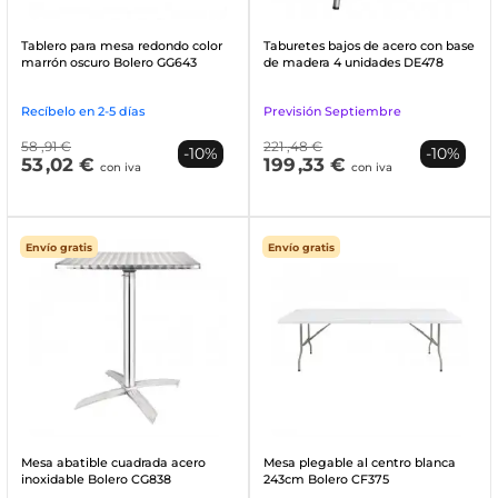
Tablero para mesa redondo color
Taburetes bajos de acero con base
marrón oscuro Bolero GG643
de madera 4 unidades DE478
Recíbelo en 2-5 días
Previsión Septiembre
58
,91 €
221
,48 €
-10%
-10%
53
,02 €
199
,33 €
con iva
con iva
Envío gratis
Envío gratis
Mesa abatible cuadrada acero
Mesa plegable al centro blanca
inoxidable Bolero CG838
243cm Bolero CF375