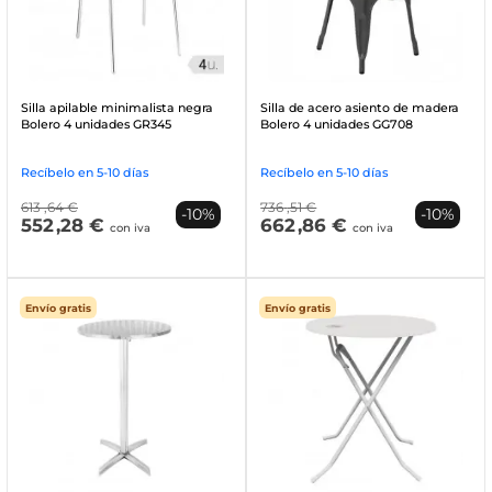
Silla apilable minimalista negra
Silla de acero asiento de madera
Bolero 4 unidades GR345
Bolero 4 unidades GG708
Recíbelo en 5-10 días
Recíbelo en 5-10 días
613
,64 €
736
,51 €
-10%
-10%
552
,28 €
662
,86 €
con iva
con iva
Envío gratis
Envío gratis