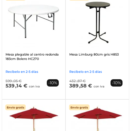
Mesa plegable al centro redonda
Mesa Limburg 80cm gris H853
183cm Bolero HC270
Recíbelo en 2-5 días
Recíbelo en 2-5 días
599
,05 €
432
,87 €
-10%
-10%
539
,14 €
389
,58 €
con iva
con iva
Envío gratis
Envío gratis