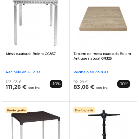
Mesa cuadrada Bolero CG837
Tablero de mesa cuadrada Bolero
Antique natural GR325
Recíbelo en 2-5 días
Recíbelo en 2-5 días
123
,63 €
92
,29 €
-10%
-10%
111
,26 €
83
,06 €
con iva
con iva
Envío gratis
Envío gratis