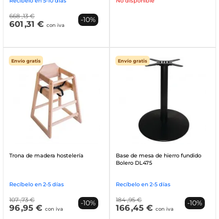
Recíbelo en 5-10 días
No disponible
668
,13 €
-10%
601
,31 €
con iva
Envío gratis
Envío gratis
Trona de madera hostelería
Base de mesa de hierro fundido
Bolero DL475
Recíbelo en 2-5 días
Recíbelo en 2-5 días
107
,73 €
184
,95 €
-10%
-10%
96
,95 €
166
,45 €
con iva
con iva