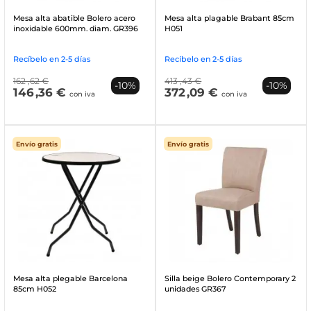
Mesa alta abatible Bolero acero
Mesa alta plagable Brabant 85cm
inoxidable 600mm. diam. GR396
H051
Recíbelo en 2-5 días
Recíbelo en 2-5 días
162
,62 €
413
,43 €
-10%
-10%
146
,36 €
372
,09 €
con iva
con iva
Envío gratis
Envío gratis
Mesa alta plegable Barcelona
Silla beige Bolero Contemporary 2
85cm H052
unidades GR367