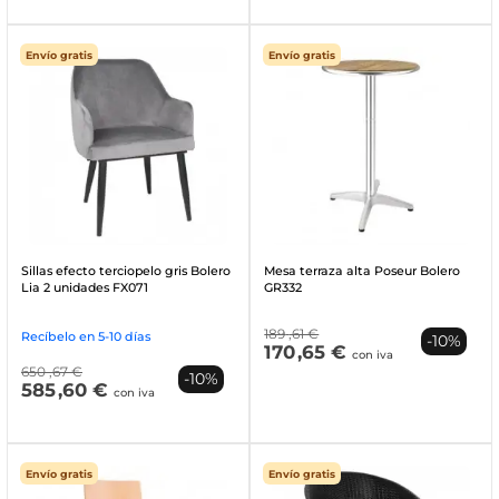
Envío gratis
Envío gratis
Sillas efecto terciopelo gris Bolero
Mesa terraza alta Poseur Bolero
Lia 2 unidades FX071
GR332
189
,61 €
Recíbelo en 5-10 días
-10%
170
,65 €
con iva
650
,67 €
-10%
585
,60 €
con iva
Envío gratis
Envío gratis