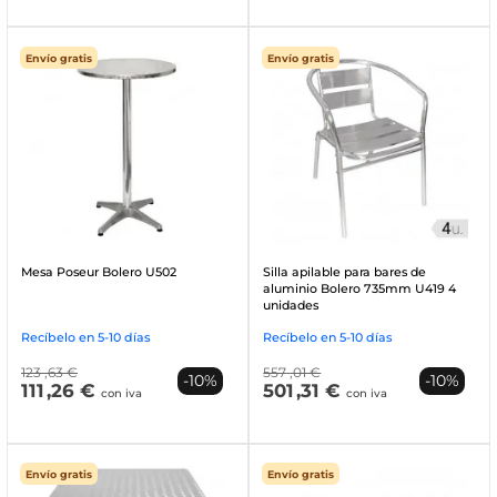
Envío gratis
Envío gratis
Mesa Poseur Bolero U502
Silla apilable para bares de
aluminio Bolero 735mm U419 4
unidades
Recíbelo en 5-10 días
Recíbelo en 5-10 días
123
,63 €
557
,01 €
-10%
-10%
111
,26 €
501
,31 €
con iva
con iva
Envío gratis
Envío gratis