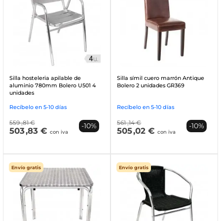
Silla hosteleria apilable de
Silla símil cuero marrón Antique
aluminio 780mm Bolero U501 4
Bolero 2 unidades GR369
unidades
Recíbelo en 5-10 días
Recíbelo en 5-10 días
559
,81 €
561
,14 €
-10%
-10%
503
,83 €
505
,02 €
con iva
con iva
Envío gratis
Envío gratis