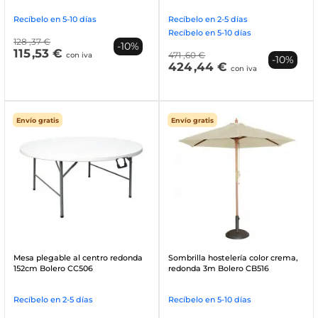
Recíbelo en 5-10 días
Recíbelo en 2-5 días
Recíbelo en 5-10 días
128
,37 €
-10%
115
,53 €
471
,60 €
con iva
-10%
424
,44 €
con iva
Envío gratis
Envío gratis
Mesa plegable al centro redonda
Sombrilla hostelería color crema,
152cm Bolero CC506
redonda 3m Bolero CB516
Recíbelo en 2-5 días
Recíbelo en 5-10 días