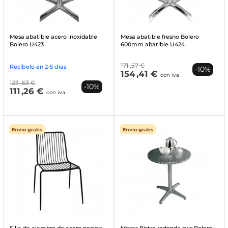
Mesa abatible acero inoxidable
Mesa abatible fresno Bolero
Bolero U423
600mm abatible U424
171
,57 €
Recíbelo en 2-5 días
-10%
154
,41 €
con iva
123
,63 €
-10%
111
,26 €
con iva
Envío gratis
Envío gratis
Silla de alambre de acero negras
Mesas Bistro redonda gris Bolero