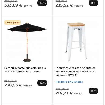
370
,99 €
261
,69 €
-10%
-10%
333
,89 €
235
,52 €
con iva
con iva
Envío gratis
Sombrilla hostelería color negro,
Taburetes Altos con Asiento de
redonda 2,5m Bolero CB514
Madera Blanco Bolero Bistro 4
unidades DW739
256
,14 €
Recíbelo en 5-10 días
-10%
230
,53 €
con iva
238
,03 €
-10%
214
,23 €
con iva