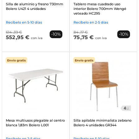
Silla de aluminio y fresno 730mm
Tablero mesa cuadrado uso
Bolero U421 4 unidades
interior Bolero 700mm Wengé
veteado HC295
Recíbelo en 5-10 días
Recíbelo en 2-5 días
614
,39 €
84
,17 €
-10%
-10%
552
,95 €
75
,75 €
con iva
con iva
Envío gratis
Envío gratis
Mesa multiusos plegable al centro
Silla apilable minimalista zebrano
blanca 1,83m Bolero L001
Bolero 4 unidades GR344
Recíbelo en 2-5 días
Recíbelo en 5-10 días