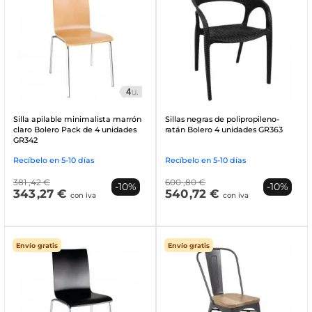
Silla apilable minimalista marrón
Sillas negras de polipropileno-
claro Bolero Pack de 4 unidades
ratán Bolero 4 unidades GR363
GR342
Recíbelo en 5-10 días
Recíbelo en 5-10 días
381
,42 €
600
,80 €
-10%
-10%
343
,27 €
540
,72 €
con iva
con iva
Envío gratis
Envío gratis