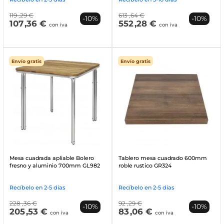
119
,29 €
613
,64 €
-10%
-10%
107
,36 €
552
,28 €
con iva
con iva
Envío gratis
Envío gratis
Mesa cuadrada apliable Bolero
Tablero mesa cuadrado 600mm
fresno y aluminio 700mm GL982
roble rustico GR324
Recíbelo en 2-5 días
Recíbelo en 2-5 días
228
,36 €
92
,29 €
-10%
-10%
205
,53 €
83
,06 €
con iva
con iva