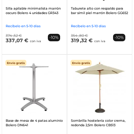
Silla apilable minimalista marrón
Taburete alto con respaldo para
oscuro Bolero 4 unidades GR343
bar símil piel marrón Bolero GG652
Recíbelo en 5-10 días
Recíbelo en 5-10 días
374
,52 €
354
,80 €
-10%
-10%
337
,07 €
319
,32 €
con iva
con iva
Envío gratis
Envío gratis
Base de mesa de 4 patas aluminio
Sombrilla hostelería color crema,
Bolero DN641
redonda 2,5m Bolero CB513