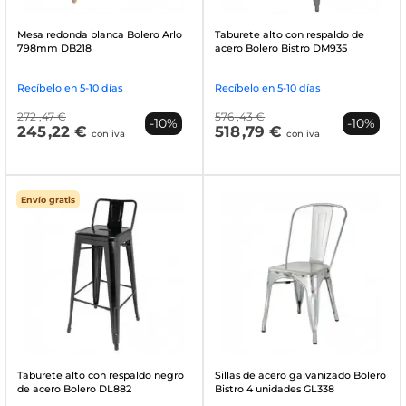
Mesa redonda blanca Bolero Arlo
Taburete alto con respaldo de
798mm DB218
acero Bolero Bistro DM935
Recíbelo en 5-10 días
Recíbelo en 5-10 días
272
,47 €
576
,43 €
-10%
-10%
245
,22 €
518
,79 €
con iva
con iva
Envío gratis
Taburete alto con respaldo negro
Sillas de acero galvanizado Bolero
de acero Bolero DL882
Bistro 4 unidades GL338