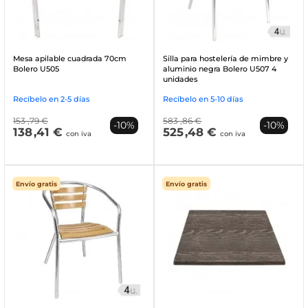
Mesa apilable cuadrada 70cm
Silla para hostelería de mimbre y
Bolero U505
aluminio negra Bolero U507 4
unidades
Recíbelo en 2-5 días
Recíbelo en 5-10 días
153
,79 €
583
,86 €
-10%
-10%
138
,41 €
525
,48 €
con iva
con iva
Envío gratis
Envío gratis