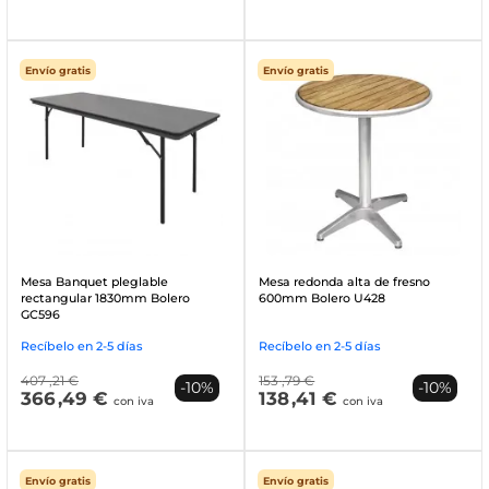
Envío gratis
Envío gratis
Mesa Banquet pleglable
Mesa redonda alta de fresno
rectangular 1830mm Bolero
600mm Bolero U428
GC596
Recíbelo en 2-5 días
Recíbelo en 2-5 días
407
,21 €
153
,79 €
-10%
-10%
366
,49 €
138
,41 €
con iva
con iva
Envío gratis
Envío gratis