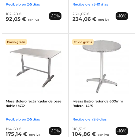
Recíbelo en 2-5 días
Recíbelo en 5-10 días
102
,28 €
260
,07 €
-10%
-10%
92
,05 €
234
,06 €
con iva
con iva
Envío gratis
Envío gratis
Mesa Bolero rectangular de base
Mesas Bistro redonda 600mm
doble U432
Bolero U425
Recíbelo en 2-5 días
Recíbelo en 2-5 días
194
,60 €
116
,51 €
-10%
-10%
175
,14 €
104
,86 €
con iva
con iva