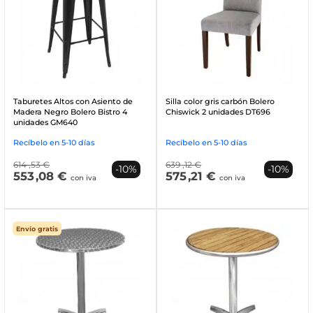
Taburetes Altos con Asiento de
Silla color gris carbón Bolero
Madera Negro Bolero Bistro 4
Chiswick 2 unidades DT696
unidades GM640
Recíbelo en 5-10 días
Recíbelo en 5-10 días
614
,53 €
639
,12 €
-10%
-10%
553
,08 €
575
,21 €
con iva
con iva
Envío gratis