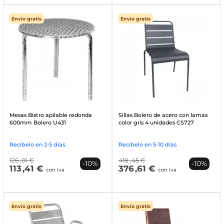
Envío gratis
Envío gratis
Mesas Bistro apilable redonda
Sillas Bolero de acero con lamas
600mm Bolero U431
color gris 4 unidades CS727
Recíbelo en 2-5 días
Recíbelo en 5-10 días
126
,01 €
418
,45 €
-10%
-10%
113
,41 €
376
,61 €
con iva
con iva
Envío gratis
Envío gratis