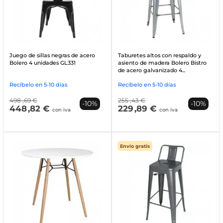
Juego de sillas negras de acero
Taburetes altos con respaldo y
Bolero 4 unidades GL331
asiento de madera Bolero Bistro
de acero galvanizado 4...
Recíbelo en 5-10 días
Recíbelo en 5-10 días
498
,69 €
255
,43 €
-10%
-10%
448
,82 €
229
,89 €
con iva
con iva
Envío gratis