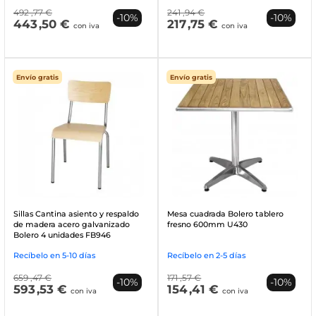
492
,77 €
241
,94 €
-10%
-10%
443
,50 €
217
,75 €
con iva
con iva
Envío gratis
Envío gratis
Sillas Cantina asiento y respaldo
Mesa cuadrada Bolero tablero
de madera acero galvanizado
fresno 600mm U430
Bolero 4 unidades FB946
Recíbelo en 5-10 días
Recíbelo en 2-5 días
659
,47 €
171
,57 €
-10%
-10%
593
,53 €
154
,41 €
con iva
con iva