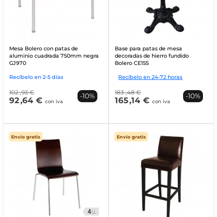
Mesa Bolero con patas de
Base para patas de mesa
aluminio cuadrada 750mm negra
decoradas de hierro fundido
GJ970
Bolero CE155
Recíbelo en 2-5 días
Recíbelo en 24-72 horas
102
,93 €
183
,48 €
-10%
-10%
92
,64 €
165
,14 €
con iva
con iva
Envío gratis
Envío gratis