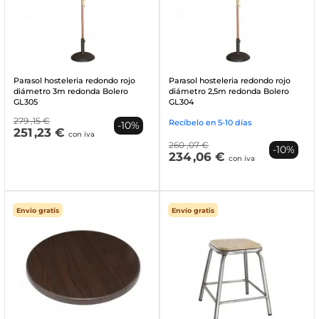
Parasol hosteleria redondo rojo
Parasol hosteleria redondo rojo
diámetro 3m redonda Bolero
diámetro 2,5m redonda Bolero
GL305
GL304
279
,15 €
Recíbelo en 5-10 días
-10%
251
,23 €
con iva
260
,07 €
-10%
234
,06 €
con iva
Envío gratis
Envío gratis