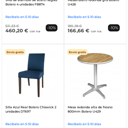
Bolero 4 unidades FB874
U426
Recíbelo en 5-10 días
Recíbelo en 5-10 días
511
,33 €
185
,18 €
-10%
-10%
460
,20 €
166
,66 €
con iva
con iva
Envío gratis
Envío gratis
Silla Azul Real Bolero Chiswick 2
Mesa redonda alta de fresno
unidades DT697
800mm Bolero U429
Recíbelo en 5-10 días
Recíbelo en 5-10 días