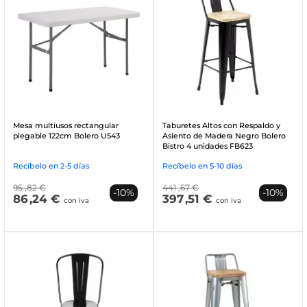
Mesa multiusos rectangular
Taburetes Altos con Respaldo y
plegable 122cm Bolero U543
Asiento de Madera Negro Bolero
Bistro 4 unidades FB623
Recíbelo en 2-5 días
Recíbelo en 5-10 días
95
,82 €
441
,67 €
-10%
-10%
86
,24 €
397
,51 €
con iva
con iva