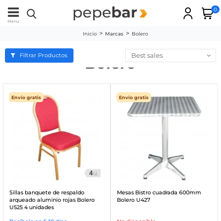
0
Menu
Inicio
Marcas
Bolero
Best sales
Filtrar Productos
Bolero
Envío gratis
Envío gratis
Sillas banquete de respaldo
Mesas Bistro cuadrada 600mm
arqueado aluminio rojas Bolero
Bolero U427
U525 4 unidades