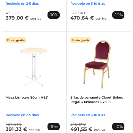
Recíbelo en 2-5 días
Recíbelo en 5-10 días
421
,12 €
522
,94 €
-10%
-10%
379
,00 €
470
,64 €
con iva
con iva
Envío gratis
Envío gratis
Mesa Limburg 80cm H851
Sillas de banquete Claret Bolero
Regal 4 unidades DY695
Recíbelo en 2-5 días
Recíbelo en 5-10 días
434
,81 €
546
,17 €
-10%
-10%
391
,33 €
491
,55 €
con iva
con iva