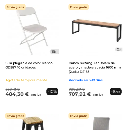
Envío gratis
Envío gratis
Silla plegable de color blanco
Banco rectangular Bolero de
GD387 10 unidades
acero y madera acacia 1600 mm
(2uds.) DS158
Agotado temporalmente
Recíbelo en 5-10 días
538
,11 €
786
,57 €
-10%
-10%
484
,30 €
707
,92 €
con iva
con iva
Envío gratis
Envío gratis