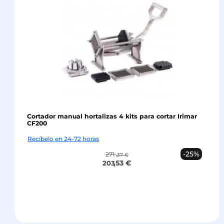
Cortador manual hortalizas 4 kits para cortar Irimar
CF200
Recíbelo en 24-72 horas
-25%
271
,37 €
,53 €
203