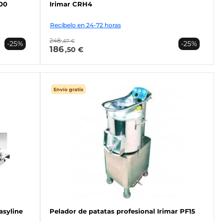
00
Irimar CRH4
Recíbelo en 24-72 horas
248
,67 €
-25%
-25%
186
,50 €
Envío gratis
asyline
Pelador de patatas profesional Irimar PF15