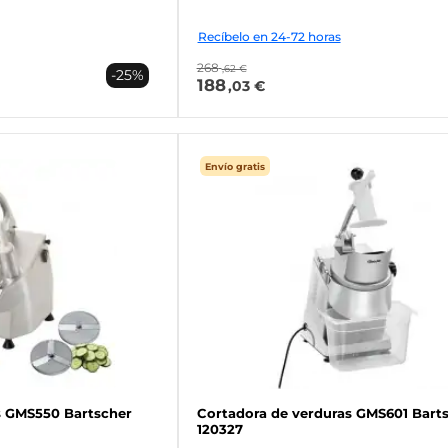
Recíbelo en 24-72 horas
268
,62 €
-25%
188
,03 €
Envío gratis
s GMS550 Bartscher
Cortadora de verduras GMS601 Bart
120327