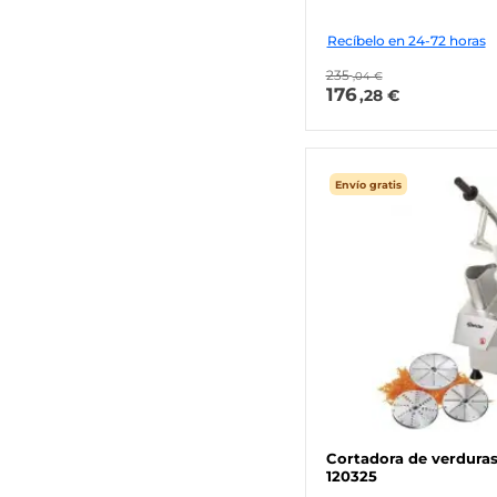
Recíbelo en 24-72 horas
235
,04 €
176
,28 €
Envío gratis
Cortadora de verdura
120325