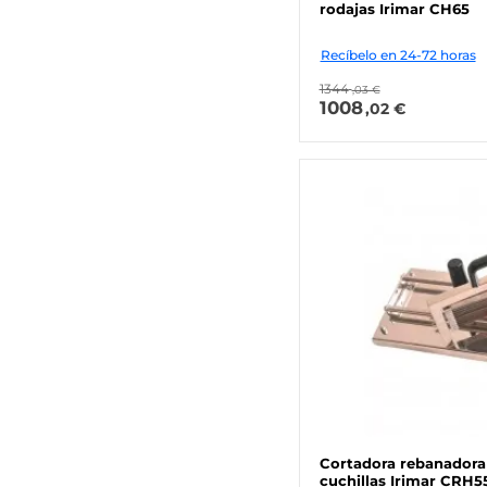
rodajas Irimar CH65
Recíbelo en 24-72 horas
1344
,03 €
1008
,02 €
Cortadora rebanadora
cuchillas Irimar CRH5