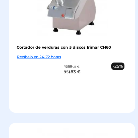
Cortador de verduras con 5 discos Irimar CH60
Recíbelo en 24-72 horas
-25%
1269
,11 €
,83 €
951