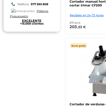
Cortador manual horta
Teléfono
977 595 808
cortar Irimar CF200
Pídenos
Recíbelo en 24-72 horas
Presupuesto
EXCELENTE
271
,37 €
+15.000 clientes
203
,53 €
Envío gratis
Cortador de verduras 