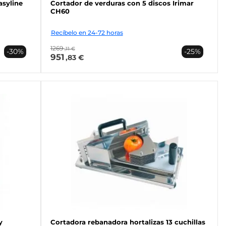
asyline
Cortador de verduras con 5 discos Irimar
CH60
Recíbelo en 24-72 horas
1269
,11 €
-30%
-25%
951
,83 €
y
Cortadora rebanadora hortalizas 13 cuchillas