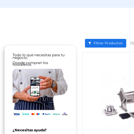
1
Filtrar Productos
Todo lo que necesitas para tu
negocio.
Donde compran los
hosteleros
¿Necesitas ayuda?