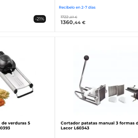
Recíbelo en 2-7 días
1722
,07 €
-21%
1360
,44 €
 de verduras 5
Cortador patatas manual 3 formas d
00393
Lacor L60343