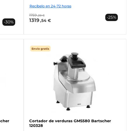
Recíbelo en 24-72 horas
1759
,39 €
-25%
1319
,54 €
-30%
Envío gratis
scher
Cortador de verduras GMS580 Bartscher
120328