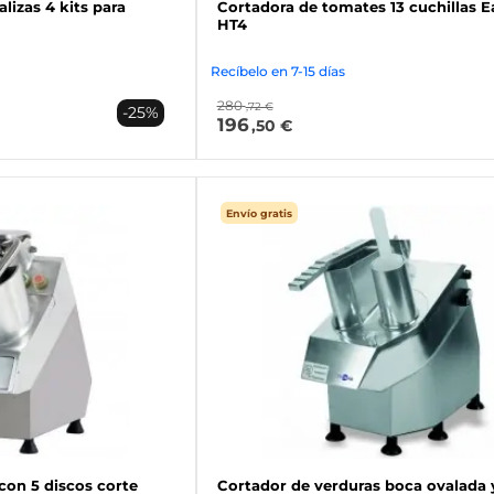
lizas 4 kits para
Cortadora de tomates 13 cuchillas E
HT4
Recíbelo en 7-15 días
280
,72 €
-25%
196
,50 €
Envío gratis
con 5 discos corte
Cortador de verduras boca ovalada 