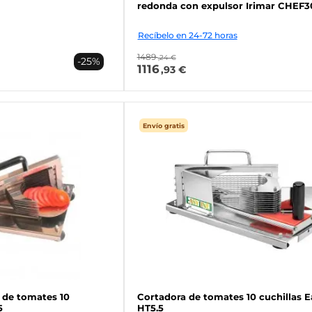
redonda con expulsor Irimar CHEF3
Recíbelo en 24-72 horas
1489
,24 €
-25%
1116
,93 €
Envío gratis
 de tomates 10
Cortadora de tomates 10 cuchillas E
5
HT5.5