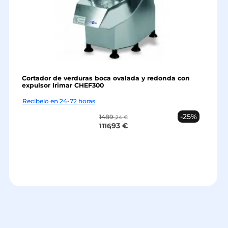
Cortador de verduras boca ovalada y redonda con
expulsor Irimar CHEF300
Recíbelo en 24-72 horas
-25%
1489
,24 €
,93 €
1116