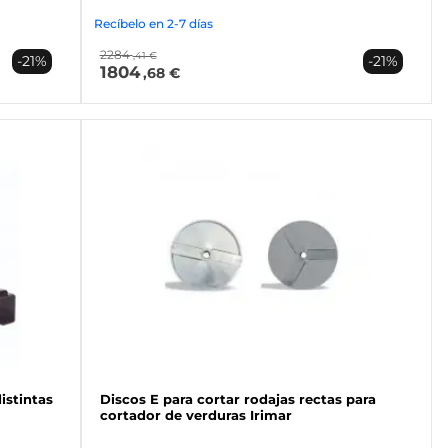
Recíbelo en 2-7 días
2284
,41 €
-21%
-21%
1804
,68 €
istintas
Discos E para cortar rodajas rectas para
cortador de verduras Irimar