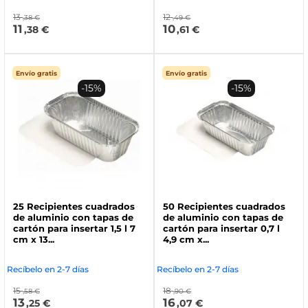
13
12
,38 €
,49 €
11
10
,38 €
,61 €
Envío gratis
Envío gratis
-15%
-15%
25 Recipientes cuadrados
50 Recipientes cuadrados
de aluminio con tapas de
de aluminio con tapas de
cartón para insertar 1,5 l 7
cartón para insertar 0,7 l
cm x 13...
4,9 cm x...
Recíbelo en 2-7 días
Recíbelo en 2-7 días
15
18
,58 €
,90 €
13
16
,25 €
,07 €