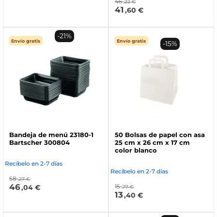
46
,22 €
41
,60 €
-21%
Envío gratis
Envío gratis
-15%
Bandeja de menú 23180-1
50 Bolsas de papel con asa
Bartscher 300804
25 cm x 26 cm x 17 cm
color blanco
Recíbelo en 2-7 días
Recíbelo en 2-7 días
58
,27 €
46
15
,04 €
,77 €
13
,40 €