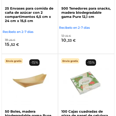
25 Envases para comida de
500 Tenedores para snacks,
caña de azúcar con 2
madera biodegradable
compartimentos 6,5 cm x
gama Pure 12,1 cm
24 cm x 15,5 cm
Recíbelo en 2-7 días
Recíbelo en 2-7 días
12
,15 €
10
18
,33 €
,26 €
15
,52 €
Envío gratis
Envío gratis
-15%
-15%
50 Boles, madera
100 Cajas cuadradas de
biodegradable gama Pure
pizza de papel de celulosa