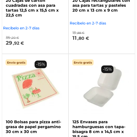
20 Cajas de cartón
20 Cajas rectangulares con
cuadradas con asa para
asa para tartas y pasteles
tartas 12,5 cm x 15,5 cm x
20 cm x 13 cm x 9 cm
22,5 cm
Recíbelo en 2-7 días
Recíbelo en 2-7 días
13
,88 €
11
35
,80 €
,20 €
29
,92 €
Envío gratis
Envío gratis
-15%
-15%
100 Bolsas para pizza anti-
125 Envases para
grasa de papel pergamino
hamburguesas con tapa-
30 cm x 30 cm
bisagra 8 cm x 14,5 cm x
15,5 cm