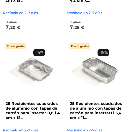
cm x 15...
4,2 cm x...
Recíbelo en 2-7 días
Recíbelo en 2-7 días
8
8
,47 €
,57 €
7
7
,20 €
,28 €
Envío gratis
Envío gratis
-15%
-15%
25 Recipientes cuadrados
25 Recipientes cuadrados
de aluminio con tapas de
de aluminio con tapas de
cartón para insertar 0,8 l 4
cartón para insertar1 l 5,4
cm x 15...
cm x 11...
Recíbelo en 2-7 días
Recíbelo en 2-7 días