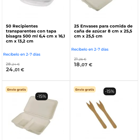
50 Recipientes
25 Envases para comida de
transparentes con tapa
caña de azúcar 8 cm x 25,5
bisagra 500 ml 6,4 cm x 16,1
cm x 25,5 cm
cm x 13,2 cm
Recíbelo en 2-7 días
Recíbelo en 2-7 días
21
,26 €
18
28
,07 €
,24 €
24
,01 €
Envío gratis
Envío gratis
-15%
-15%