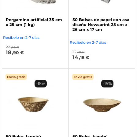
Pergamino artificial 35 cm
50 Bolsas de papel con asa
x 25 cm (1 kg)
diseño Newsprint 25 cm x
26 cm x 17 cm
Recíbelo en 2-7 días
Recíbelo en 2-7 días
22
,24 €
18
16
,90 €
,69 €
14
,18 €
Envío gratis
Envío gratis
-15%
-15%
50 Boles, bambú
50 Boles, bambú