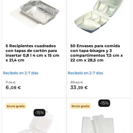
5 Recipientes cuadrados
50 Envases para comida
con tapas de cartón para
con tapa-bisagra y 3
insertar 0,8 l 4 cm x 15 cm
compartimentos 7,5 cm x
x 21,4 cm
22 cm x 28,5 cm
Recíbelo en 2-7 días
Recíbelo en 2-7 días
7
39
,15 €
,52 €
6
33
,08 €
,59 €
-15%
Envío gratis
Envío gratis
-15%