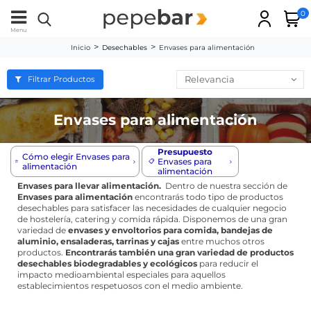
0
Menu
Inicio
Desechables
Envases para alimentación
Relevancia
Filtrar Productos
Envases para alimentación
Presupuesto
Cómo elegir Envases para
Envases para
⭐️
📋
alimentación
alimentación
Envases para llevar alimentación.
Dentro de nuestra sección de
Envases para alimentación
encontrarás todo tipo de productos
desechables para satisfacer las necesidades de cualquier negocio
de hostelería, catering y comida rápida. Disponemos de una gran
variedad de
envases y envoltorios para comida, bandejas de
aluminio, ensaladeras, tarrinas y cajas
entre muchos otros
productos.
Encontrarás también una gran variedad de
productos
desechables biodegradables y ecológicos
para reducir el
impacto medioambiental especiales para aquellos
establecimientos respetuosos con el medio ambiente.