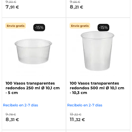
9
9
,30 €
,66 €
7
8
,91 €
,21 €
Envío gratis
Envío gratis
-15%
-15%
100 Vasos transparentes
100 Vasos transparentes
redondos 250 ml Ø 10,1 cm
redondos 500 ml Ø 10,1 cm
· 5 cm
· 10,3 cm
Recíbelo en 2-7 días
Recíbelo en 2-7 días
9
13
,78 €
,32 €
8
11
,31 €
,32 €