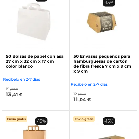
-15%
50 Bolsas de papel con asa
50 Envases pequeños para
27 cm x 32 cm x 17 cm
hamburguesas de cartón
color blanco
de fibra fresca 7 cm x 9 cm
x 9 cm
Recíbelo en 2-7 días
Recíbelo en 2-7 días
15
,78 €
13
12
,41 €
,98 €
11
,04 €
Envío gratis
Envío gratis
-15%
-15%