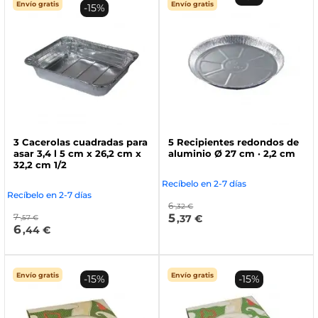
Envío gratis
Envío gratis
-15%
3 Cacerolas cuadradas para
5 Recipientes redondos de
asar 3,4 l 5 cm x 26,2 cm x
aluminio Ø 27 cm · 2,2 cm
32,2 cm 1/2
Recíbelo en 2-7 días
Recíbelo en 2-7 días
6
,32 €
5
7
,37 €
,57 €
6
,44 €
Envío gratis
Envío gratis
-15%
-15%