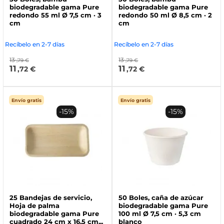
biodegradable gama Pure
biodegradable gama Pure
redondo 55 ml Ø 7,5 cm · 3
redondo 50 ml Ø 8,5 cm · 2
cm
cm
Recíbelo en 2-7 días
Recíbelo en 2-7 días
13
13
,79 €
,79 €
11
11
,72 €
,72 €
Envío gratis
Envío gratis
-15%
-15%
25 Bandejas de servicio,
50 Boles, caña de azúcar
Hoja de palma
biodegradable gama Pure
biodegradable gama Pure
100 ml Ø 7,5 cm · 5,3 cm
cuadrado 24 cm x 16,5 cm...
blanco