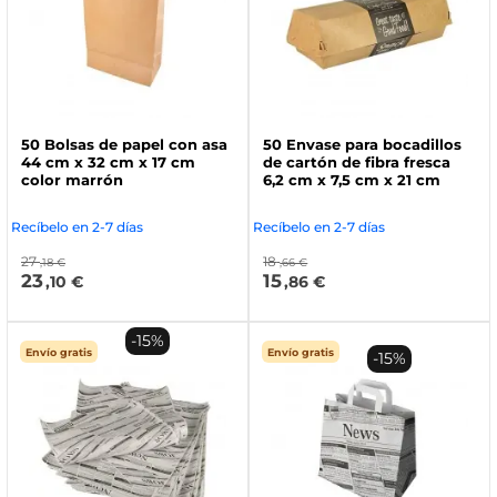
50 Bolsas de papel con asa
50 Envase para bocadillos
44 cm x 32 cm x 17 cm
de cartón de fibra fresca
color marrón
6,2 cm x 7,5 cm x 21 cm
Recíbelo en 2-7 días
Recíbelo en 2-7 días
27
18
,18 €
,66 €
23
15
,10 €
,86 €
-15%
Envío gratis
Envío gratis
-15%