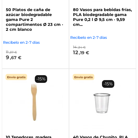
50 Platos de caña de
80 Vasos para bebidas frías,
azúcar biodegradable
PLA biodegradable gama
gama Pure 2
Pure 0,2 l Ø 9,5 cm · 9,59
compartimentos Ø 23 cm ·
cm...
2 cm blanco
Recíbelo en 2-7 días
Recíbelo en 2-7 días
14
,34 €
12
11
,19 €
,37 €
9
,67 €
Envío gratis
Envío gratis
-15%
-15%
10 Tenedores, madera
40 Vasos de Chupito, PLA