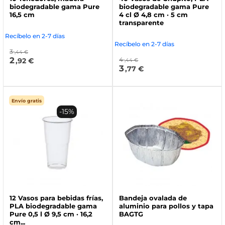
biodegradable gama Pure
biodegradable gama Pure
16,5 cm
4 cl Ø 4,8 cm · 5 cm
transparente
Recíbelo en 2-7 días
Recíbelo en 2-7 días
3
,44 €
2
4
,92 €
,44 €
3
,77 €
Envío gratis
-15%
12 Vasos para bebidas frías,
Bandeja ovalada de
PLA biodegradable gama
aluminio para pollos y tapa
Pure 0,5 l Ø 9,5 cm · 16,2
BAGTG
cm...