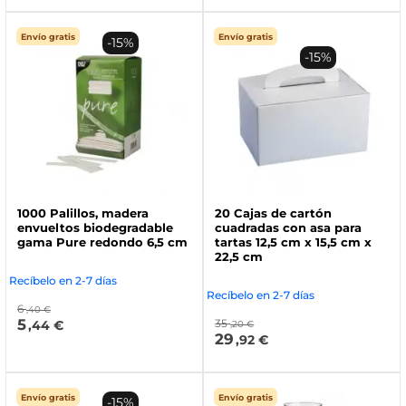
Envío gratis
Envío gratis
-15%
-15%
1000 Palillos, madera
20 Cajas de cartón
envueltos biodegradable
cuadradas con asa para
gama Pure redondo 6,5 cm
tartas 12,5 cm x 15,5 cm x
22,5 cm
Recíbelo en 2-7 días
Recíbelo en 2-7 días
6
,40 €
5
35
,44 €
,20 €
29
,92 €
Envío gratis
Envío gratis
-15%