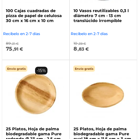
100 Cajas cuadradas de
10 Vasos reutilizables 0,3 l
pizza de papel de celulosa
diámetro 7 cm · 13 cm
30 cm x 16 cm x 10 cm
translúcido irrompible
Recíbelo en 2-7 días
Recíbelo en 2-7 días
89
10
,31 €
,39 €
75
8
,91 €
,83 €
Envío gratis
Envío gratis
-15%
25 Platos, Hoja de palma
25 Platos, Hoja de palma
biodegradable gama Pure
biodegradable gama Pure
redondo Ø 23 cm · 2,5 cm
oval 18 cm x 11,5 cm x 3 cm