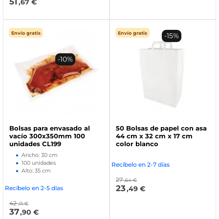
51
,67 €
Envío gratis
Envío gratis
-15%
-10%
Bolsas para envasado al
50 Bolsas de papel con asa
vacío 300x350mm 100
44 cm x 32 cm x 17 cm
unidades CL199
color blanco
Ancho: 30 cm
100 unidades
Recíbelo en 2-7 días
Alto: 35 cm
27
,64 €
23
Recíbelo en 2-5 días
,49 €
42
,11 €
37
,90 €