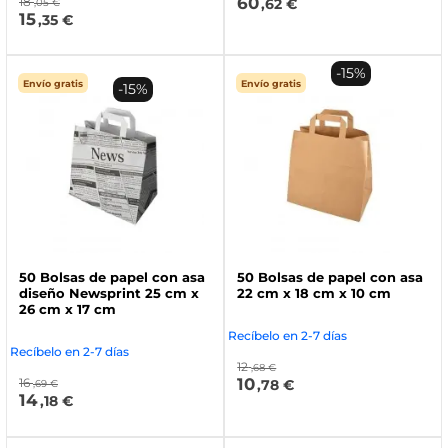
60
18
,62 €
,05 €
15
,35 €
-15%
Envío gratis
Envío gratis
-15%
50 Bolsas de papel con asa
50 Bolsas de papel con asa
diseño Newsprint 25 cm x
22 cm x 18 cm x 10 cm
26 cm x 17 cm
Recíbelo en 2-7 días
Recíbelo en 2-7 días
12
,68 €
10
16
,78 €
,69 €
14
,18 €