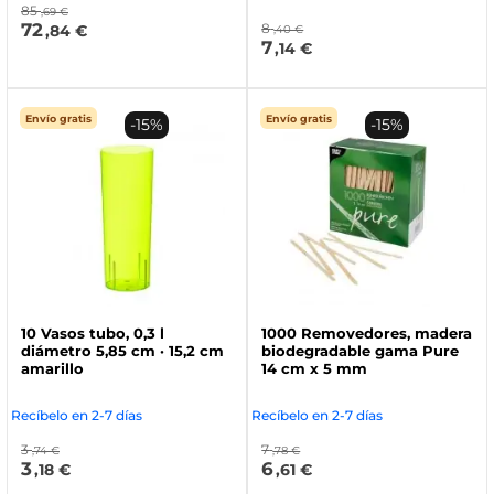
85
,69 €
72
8
,84 €
,40 €
7
,14 €
Envío gratis
Envío gratis
-15%
-15%
10 Vasos tubo, 0,3 l
1000 Removedores, madera
diámetro 5,85 cm · 15,2 cm
biodegradable gama Pure
amarillo
14 cm x 5 mm
Recíbelo en 2-7 días
Recíbelo en 2-7 días
3
7
,74 €
,78 €
3
6
,18 €
,61 €