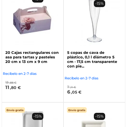
-15%
20 Cajas rectangulares con
5 copas de cava de
asa para tartas y pasteles
plástico, 0,1 l diámetro 5
20 cm x 13 cm x 9 cm
cm · 17,5 cm transparente
con pie...
Recíbelo en 2-7 días
Recíbelo en 2-7 días
13
,88 €
11
7
,80 €
,11 €
6
,05 €
Envío gratis
Envío gratis
-15%
-15%