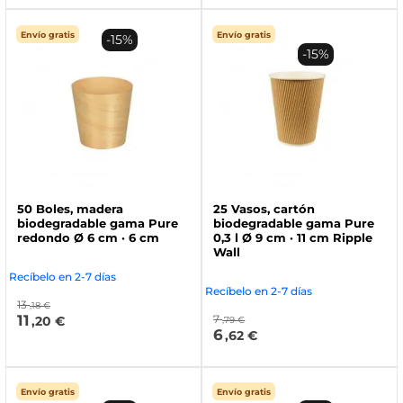
Envío gratis
Envío gratis
-15%
-15%
50 Boles, madera
25 Vasos, cartón
biodegradable gama Pure
biodegradable gama Pure
redondo Ø 6 cm · 6 cm
0,3 l Ø 9 cm · 11 cm Ripple
Wall
Recíbelo en 2-7 días
Recíbelo en 2-7 días
13
,18 €
11
7
,20 €
,79 €
6
,62 €
Envío gratis
Envío gratis