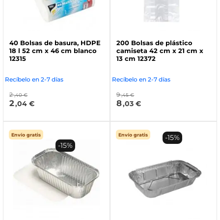
40 Bolsas de basura, HDPE
200 Bolsas de plástico
18 l 52 cm x 46 cm blanco
camiseta 42 cm x 21 cm x
12315
13 cm 12372
Recíbelo en 2-7 días
Recíbelo en 2-7 días
2
9
,40 €
,45 €
2
8
,04 €
,03 €
Envío gratis
Envío gratis
-15%
-15%