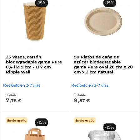
-15%
-15%
25 Vasos, cartón
50 Platos de caña de
biodegradable gama Pure
azúcar biodegradable
0,4 l Ø 9 cm · 13,7 cm
gama Pure oval 26 cm x 20
Ripple Wall
cm x 2 cm natural
Recíbelo en 2-7 días
Recíbelo en 2-7 días
9
11
,15 €
,62 €
7
9
,78 €
,87 €
Envío gratis
Envío gratis
-15%
-15%