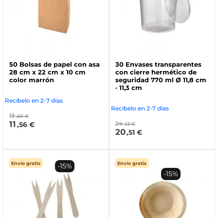
50 Bolsas de papel con asa
30 Envases transparentes
28 cm x 22 cm x 10 cm
con cierre hermético de
color marrón
seguridad 770 ml Ø 11,8 cm
· 11,3 cm
Recíbelo en 2-7 días
Recíbelo en 2-7 días
13
,60 €
11
24
,56 €
,13 €
20
,51 €
Envío gratis
Envío gratis
-15%
-15%