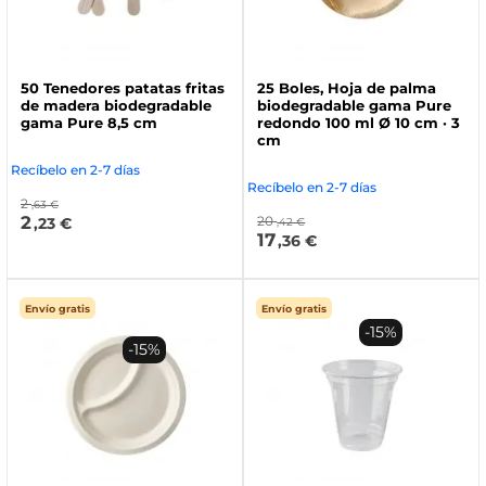
50 Tenedores patatas fritas
25 Boles, Hoja de palma
de madera biodegradable
biodegradable gama Pure
gama Pure 8,5 cm
redondo 100 ml Ø 10 cm · 3
cm
Recíbelo en 2-7 días
Recíbelo en 2-7 días
2
,63 €
2
20
,23 €
,42 €
17
,36 €
Envío gratis
Envío gratis
-15%
-15%