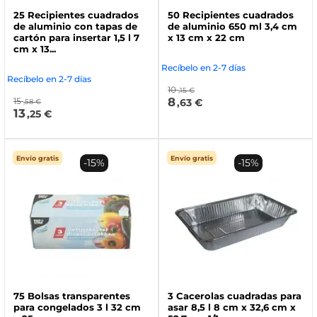
25 Recipientes cuadrados
50 Recipientes cuadrados
de aluminio con tapas de
de aluminio 650 ml 3,4 cm
cartón para insertar 1,5 l 7
x 13 cm x 22 cm
cm x 13...
Recíbelo en 2-7 días
Recíbelo en 2-7 días
10
,15 €
8
15
,63 €
,58 €
13
,25 €
Envío gratis
Envío gratis
-15%
-15%
75 Bolsas transparentes
3 Cacerolas cuadradas para
para congelados 3 l 32 cm
asar 8,5 l 8 cm x 32,6 cm x