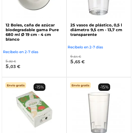
12 Boles, caña de azúcar
25 vasos de plástico, 0,5 l
biodegradable gama Pure
diámetro 9,5 cm · 13,7 cm
680 ml Ø 19 cm · 4 cm
transparente
blanco
Recíbelo en 2-7 días
Recíbelo en 2-7 días
6
,64 €
5
5
,65 €
,92 €
5
,03 €
Envío gratis
Envío gratis
-15%
-15%