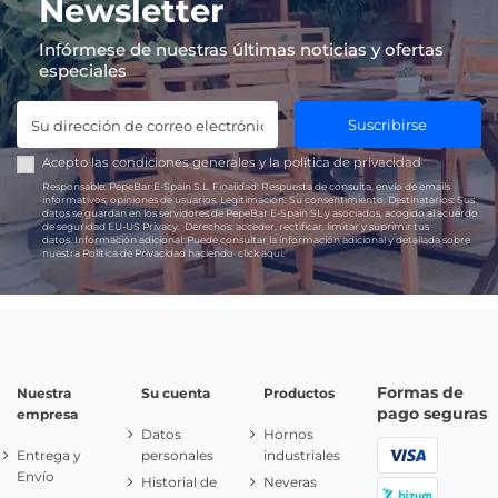
Newsletter
Infórmese de nuestras últimas noticias y ofertas
especiales
Suscribirse
Acepto las
condiciones generales
y la
política de privacidad
Responsable:
PepeBar E-Spain S.L.
Finalidad:
Respuesta de consulta, envío de emails
informativos, opiniones de usuarios.
Legitimación:
Su consentimiento.
Destinatarios:
Sus
datos se guardan en los servidores de PepeBar E-Spain SL y asociados, acogido al acuerdo
de seguridad EU-US Privacy.
Derechos:
acceder, rectificar, limitar y suprimir tus
datos.
Información adicional:
Puede consultar la información adicional y detallada sobre
nuestra Política de Privacidad haciendo
click aquí.
Formas de
Nuestra
Su cuenta
Productos
pago seguras
empresa
Datos
Hornos
Entrega y
personales
industriales
Envío
Historial de
Neveras