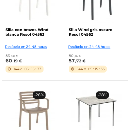
Silla con brazos Wind
Silla Wind gris oscuro
blanca Resol 04563
Resol 04562
Recíbelo en 24-48 horas
Recíbelo en 24-48 horas
83
80
,60 €
,16 €
60
57
,19 €
,72 €
144
d.
05
:
15
:
32
144
d.
05
:
15
:
32
-28%
-28%