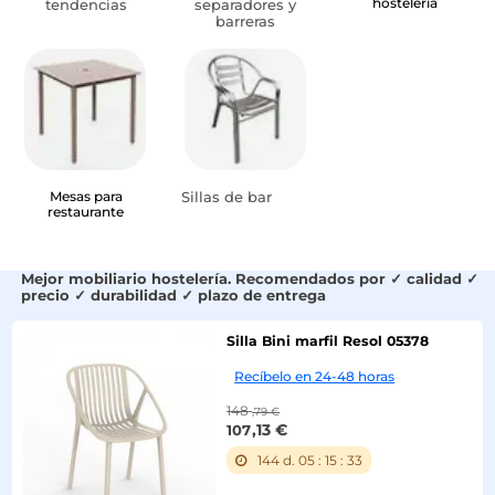
hostelería
tendencias
separadores y
barreras
-28%
Mesas para
Sillas de bar
restaurante
Mejor mobiliario hostelería. Recomendados por ✓ calidad ✓
precio ✓ durabilidad ✓ plazo de entrega
Silla Bini marfil Resol 05378
-28%
Recíbelo en 24-48 horas
148
,79 €
,13 €
107
144
d.
05
:
15
:
32