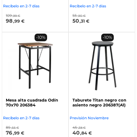
Recíbelo en 2-7 días
Recíbelo en 2-7 días
109
55
,99 €
,90 €
98
50
,99 €
,31 €
-10%
-10%
Mesa alta cuadrada Odín
Taburete Titan negro con
70x70 206384
asiento negro 206387(A1)
Recíbelo en 2-7 días
Previsión Noviembre
85
45
,55 €
,38 €
76
40
,99 €
,84 €