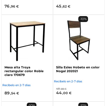
76
45
,96 €
,62 €
-10%
Mesa alta Troya
Silla Esles Hobeto en color
rectangular color Roble
Nogal 202021
claro 170679
Recíbelo en 2-7 días
Recíbelo en 2-7 días
48
,88 €
44
89
,00 €
,54 €
-10%
-10%