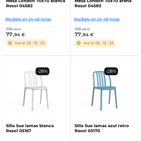
Mesa London 70x70 blanca
Mesa London 70x70 arena
Resol 04582
Resol 04583
Recíbelo en 24-48 horas
Recíbelo en 24-48 horas
108
108
,25 €
,25 €
77
77
,94 €
,94 €
144
d.
05
:
15
:
32
144
d.
05
:
15
:
32
-28%
-28%
Silla Sue lamas blanca
Silla Sue lamas azul retro
Resol 05167
Resol 05170