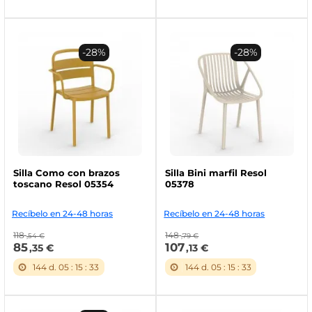
-28%
-28%
Silla Como con brazos
Silla Bini marfil Resol
toscano Resol 05354
05378
Recíbelo en 24-48 horas
Recíbelo en 24-48 horas
118
148
,54 €
,79 €
85
107
,35 €
,13 €
144
d.
05
:
15
:
32
144
d.
05
:
15
:
32