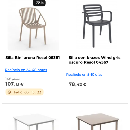
-28%
Silla Bini arena Resol 05381
Silla con brazos Wind gris
oscuro Resol 04567
Recíbelo en 24-48 horas
Recíbelo en 5-10 días
148
,79 €
107
78
,13 €
,42 €
144
d.
05
:
15
:
32