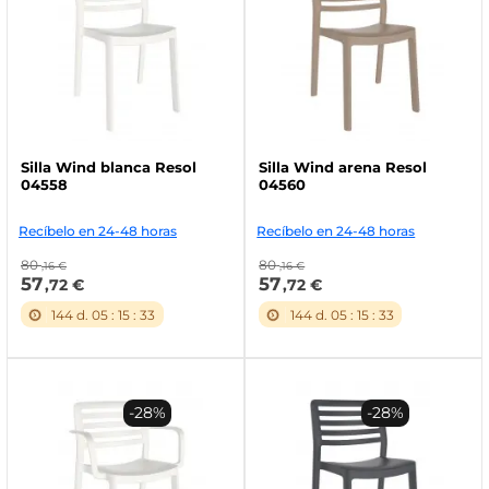
Silla Wind blanca Resol
Silla Wind arena Resol
04558
04560
Recíbelo en 24-48 horas
Recíbelo en 24-48 horas
80
80
,16 €
,16 €
57
57
,72 €
,72 €
144
d.
05
:
15
:
32
144
d.
05
:
15
:
32
-28%
-28%