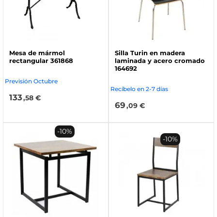
Mesa de mármol
Silla Turin en madera
rectangular 361868
laminada y acero cromado
164692
Previsión Octubre
Recíbelo en 2-7 días
133
,58 €
69
,09 €
-10%
-10%