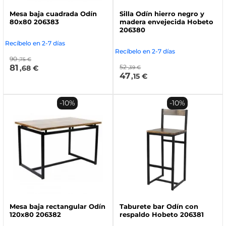
Mesa baja cuadrada Odín
Silla Odín hierro negro y
80x80 206383
madera envejecida Hobeto
206380
Recíbelo en 2-7 días
Recíbelo en 2-7 días
90
,75 €
81
52
,68 €
,39 €
47
,15 €
-10%
-10%
Mesa baja rectangular Odín
Taburete bar Odín con
120x80 206382
respaldo Hobeto 206381