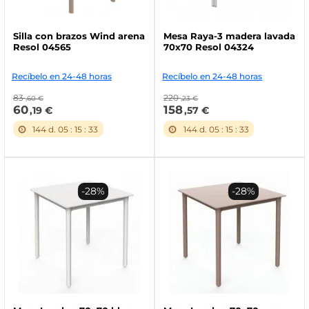
Silla con brazos Wind arena
Mesa Raya-3 madera lavada
Resol 04565
70x70 Resol 04324
Recíbelo en 24-48 horas
Recíbelo en 24-48 horas
83
220
,60 €
,23 €
60
158
,19 €
,57 €
144
d.
05
:
15
:
32
144
d.
05
:
15
:
32
-28%
-28%