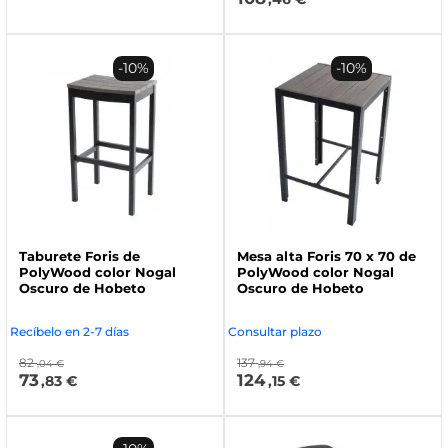
-10%
-10%
Taburete Foris de
Mesa alta Foris 70 x 70 de
PolyWood color Nogal
PolyWood color Nogal
Oscuro de Hobeto
Oscuro de Hobeto
Recíbelo en 2-7 días
Consultar plazo
82
137
,04 €
,94 €
73
124
,83 €
,15 €