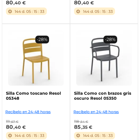
80
80
,40 €
,40 €
144
d.
05
:
15
:
32
144
d.
05
:
15
:
32
-28%
-28%
Silla Como toscano Resol
Silla Como con brazos gris
05348
oscuro Resol 05350
Recíbelo en 24-48 horas
Recíbelo en 24-48 horas
111
118
,67 €
,54 €
80
85
,40 €
,35 €
144
d.
05
:
15
:
32
144
d.
05
:
15
:
32