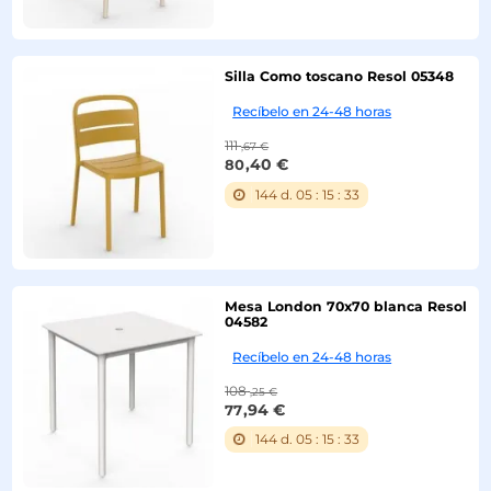
Silla Como toscano Resol 05348
-28%
Recíbelo en 24-48 horas
111
,67 €
,40 €
80
144
d.
05
:
15
:
32
Mesa London 70x70 blanca Resol
04582
-28%
Recíbelo en 24-48 horas
108
,25 €
,94 €
77
144
d.
05
:
15
:
32