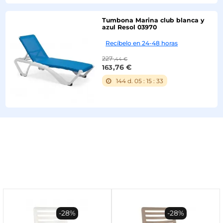
Tumbona Marina club blanca y
azul Resol 03970
Recíbelo en 24-48 horas
227
,44 €
,76 €
163
144
d.
05
:
15
:
32
-28%
-28%