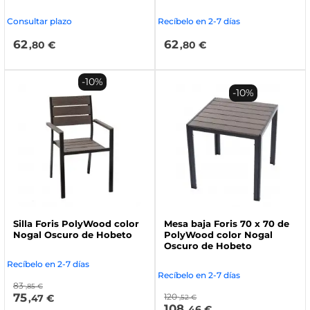
Consultar plazo
Recíbelo en 2-7 días
62
62
,80 €
,80 €
-10%
-10%
Silla Foris PolyWood color
Mesa baja Foris 70 x 70 de
Nogal Oscuro de Hobeto
PolyWood color Nogal
Oscuro de Hobeto
Recíbelo en 2-7 días
Recíbelo en 2-7 días
83
,85 €
75
120
,47 €
,52 €
108
,46 €