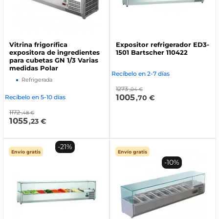
Vitrina frigorífica
Expositor refrigerador ED3-
expositora de ingredientes
1501 Bartscher 110422
para cubetas GN 1/3 Varias
medidas Polar
Recíbelo en 2-7 días
Refrigerada
1273
,04 €
1005
Recíbelo en 5-10 días
,70 €
1172
,48 €
1055
,23 €
-21%
Envío gratis
Envío gratis
-10%