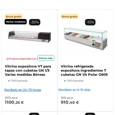
Envío gratis
Envío gratis
-30%
-10%
Varios modelos
Pocas uds.
Producto disponible con otras opciones
Vitrina expositora VT para
Vitrina refrigerada
tapas con cubetas GN 1/3
expositora ingredientes 7
Varias medidas Bóreas
cubetas GN 1/4 Polar G609
Refrigerada
Refrigerada
Recíbelo en 24-72 horas
Recíbelo en 5-10 días
1571
1011
,79 €
,56 €
1100
910
,25 €
,40 €