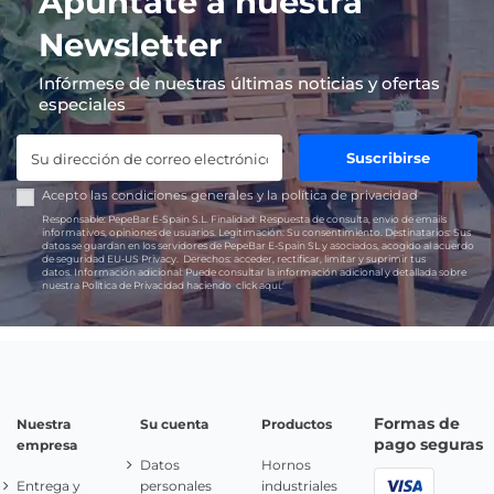
Apúntate a nuestra
Newsletter
Infórmese de nuestras últimas noticias y ofertas
especiales
Suscribirse
Acepto las
condiciones generales
y la
política de privacidad
Responsable:
PepeBar E-Spain S.L.
Finalidad:
Respuesta de consulta, envío de emails
informativos, opiniones de usuarios.
Legitimación:
Su consentimiento.
Destinatarios:
Sus
datos se guardan en los servidores de PepeBar E-Spain SL y asociados, acogido al acuerdo
de seguridad EU-US Privacy.
Derechos:
acceder, rectificar, limitar y suprimir tus
datos.
Información adicional:
Puede consultar la información adicional y detallada sobre
nuestra Política de Privacidad haciendo
click aquí.
Formas de
Nuestra
Su cuenta
Productos
pago seguras
empresa
Datos
Hornos
Entrega y
personales
industriales