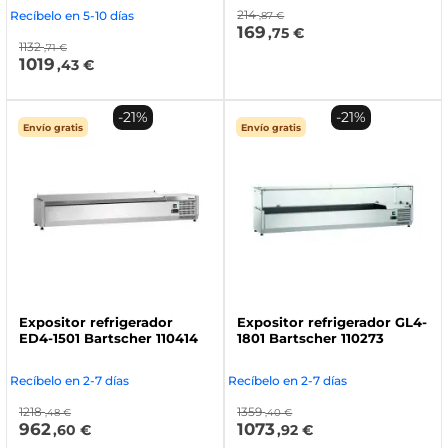
214
Recíbelo en 5-10 días
,87 €
169
,75 €
1132
,71 €
1019
,43 €
-21%
-21%
Envío gratis
Envío gratis
Expositor refrigerador
Expositor refrigerador GL4-
ED4-1501 Bartscher 110414
1801 Bartscher 110273
Recíbelo en 2-7 días
Recíbelo en 2-7 días
1218
1359
,48 €
,40 €
962
1073
,60 €
,92 €