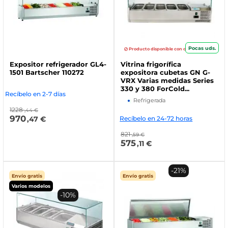
Pocas uds.
Producto disponible con otras opciones
Expositor refrigerador GL4-
Vitrina frigorífica
1501 Bartscher 110272
expositora cubetas GN G-
VRX Varias medidas Series
330 y 380 ForCold...
Recíbelo en 2-7 días
Refrigerada
1228
,44 €
970
,47 €
Recíbelo en 24-72 horas
821
,59 €
575
,11 €
-21%
Envío gratis
Envío gratis
Varios modelos
-10%