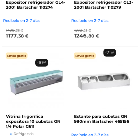
Expositor refrigerador GL4-
Expositor refrigerador GL3-
2001 Bartscher 110274
2001 Bartscher 110279
Recíbelo en 2-7 días
Recíbelo en 2-7 días
1490
1578
,36 €
,23 €
1177
1246
,38 €
,80 €
-21%
Envío gratis
Envío gratis
-10%
Vitrina frigorífica
Estante para cubetas GN
expositora 10 cubetas GN
980mm Bartscher 465156
1/4 Polar G611
Refrigerada
Recíbelo en 2-7 días