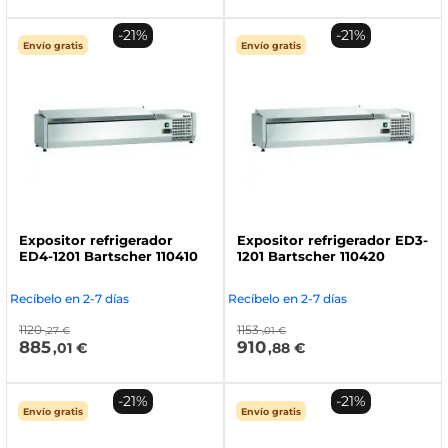
-21%
-21%
Envío gratis
Envío gratis
Expositor refrigerador
Expositor refrigerador ED3-
ED4-1201 Bartscher 110410
1201 Bartscher 110420
Recíbelo en 2-7 días
Recíbelo en 2-7 días
1120
1153
,27 €
,01 €
885
910
,01 €
,88 €
-21%
-21%
Envío gratis
Envío gratis