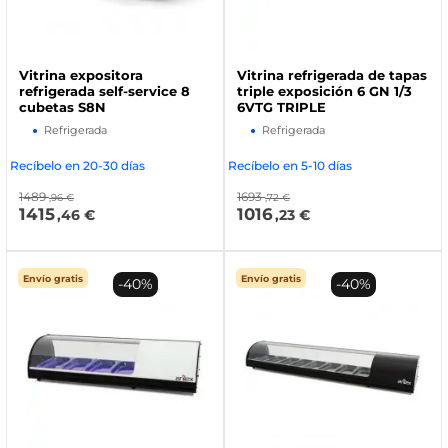
Vitrina expositora
Vitrina refrigerada de tapas
refrigerada self-service 8
triple exposición 6 GN 1/3
cubetas S8N
6VTG TRIPLE
Refrigerada
Refrigerada
Recíbelo en 20-30 días
Recíbelo en 5-10 días
1489
1693
,96 €
,72 €
1415
1016
,46 €
,23 €
Envío gratis
Envío gratis
-40%
-40%