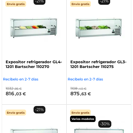
-21%
-21%
Envío gratis
Envío gratis
Expositor refrigerador GL4-
Expositor refrigerador GL3-
1201 Bartscher 110270
1201 Bartscher 110275
Recíbelo en 2-7 días
Recíbelo en 2-7 días
1032
1108
,95 €
,40 €
816
875
,03 €
,63 €
-21%
Envío gratis
Envío gratis
Varios modelos
-30%