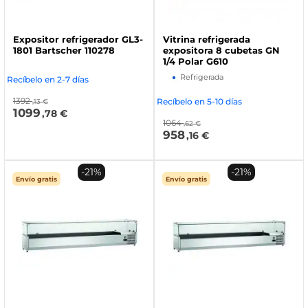
Expositor refrigerador GL3-
Vitrina refrigerada
1801 Bartscher 110278
expositora 8 cubetas GN
1/4 Polar G610
Refrigerada
Recíbelo en 2-7 días
1392
Recíbelo en 5-10 días
,13 €
1099
,78 €
1064
,62 €
958
,16 €
-21%
-21%
Envío gratis
Envío gratis