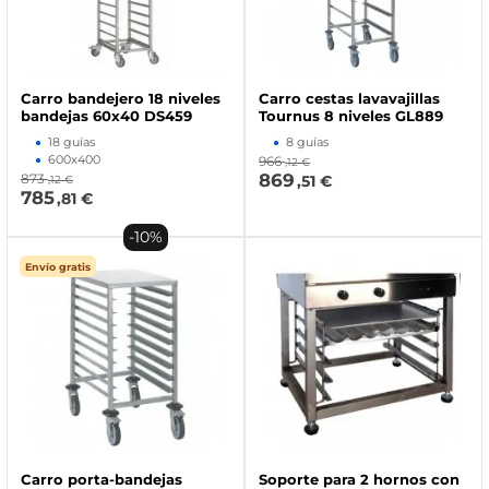
Carro bandejero 18 niveles
Carro cestas lavavajillas
bandejas 60x40 DS459
Tournus 8 niveles GL889
18 guías
8 guías
600x400
966
,12 €
869
873
,51 €
,12 €
785
,81 €
-10%
Envío gratis
Carro porta-bandejas
Soporte para 2 hornos con