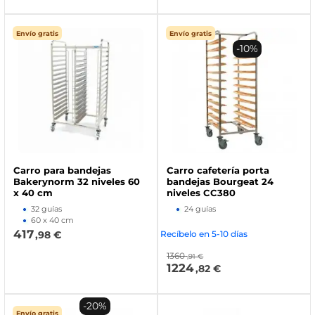
Envío gratis
Envío gratis
-10%
Carro para bandejas
Carro cafetería porta
Bakerynorm 32 niveles 60
bandejas Bourgeat 24
x 40 cm
niveles CC380
32 guías
24 guías
60 x 40 cm
417
,98 €
Recíbelo en 5-10 días
1360
,91 €
1224
,82 €
-20%
Envío gratis