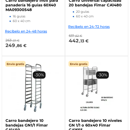
Carro bandejero inox para
Carro universal capacidad
panadería 16 guías 60X40
20 bandejas Fimar CA1480
MA09300548
20 guías
16 guias
60 x 40 cm
60 x 40 cm
Recíbelo en 24-72 horas
Recíbelo en 24-48 horas
631
,62 €
442
263
,13 €
,01 €
249
,86 €
Envío gratis
Envío gratis
-30%
-30%
Carro bandejero 10
Carro bandejero 10 niveles
bandejas GN1/1 Fimar
GN 1/1 o 60x40 Fimar
CA1450
CA1655