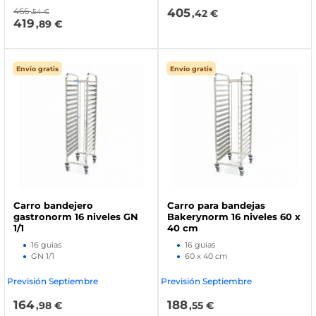
466
405
,54 €
,42 €
419
,89 €
Envío gratis
Envío gratis
Carro bandejero
Carro para bandejas
gastronorm 16 niveles GN
Bakerynorm 16 niveles 60 x
1/1
40 cm
16 guias
16 guias
GN 1/1
60 x 40 cm
Previsión Septiembre
Previsión Septiembre
164
188
,98 €
,55 €