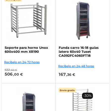
Soporte para horno Unox
Funda carro 16-18 guías
600x400 mm XR190
latero 60x40 Tuset
CA092FC4060FT18
Recíbelo en 24-72 horas
Recíbelo en 24-48 horas
632
,50 €
506
167
,00 €
,36 €
Envío gratis
-30%