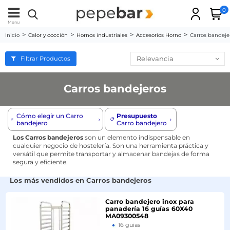
0
Menu
Inicio
Calor y cocción
Hornos industriales
Accesorios Horno
Carros bandeje
Relevancia
Filtrar Productos
Carros bandejeros
-5%
Cómo elegir un Carro
Presupuesto
⭐️
📋
bandejero
Carro bandejero
Los Carros bandejeros
son un elemento indispensable en
cualquier negocio de hostelería. Son una herramienta práctica y
versátil que permite transportar y almacenar bandejas de forma
segura y eficiente.
Los más vendidos en Carros bandejeros
-10%
Carro bandejero inox para
panadería 16 guías 60X40
MA09300548
16 guias