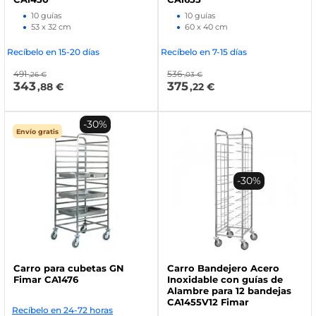
10 guías
10 guías
53 x 32 cm
60 x 40 cm
Recíbelo en 15-20 días
Recíbelo en 7-15 días
491
536
,26 €
,03 €
343
375
,88 €
,22 €
-30%
Envío gratis
-30%
Carro para cubetas GN
Carro Bandejero Acero
Fimar CA1476
Inoxidable con guías de
Alambre para 12 bandejas
CA1455V12 Fimar
Recíbelo en 24-72 horas