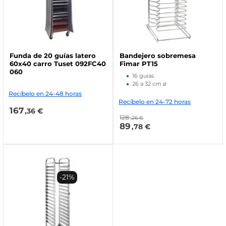
Funda de 20 guías latero
Bandejero sobremesa
60x40 carro Tuset 092FC40
Fimar PT15
060
16 guias
26 a 32 cm ø
Recíbelo en 24-48 horas
Recíbelo en 24-72 horas
167
,36 €
128
,26 €
89
,78 €
-21%