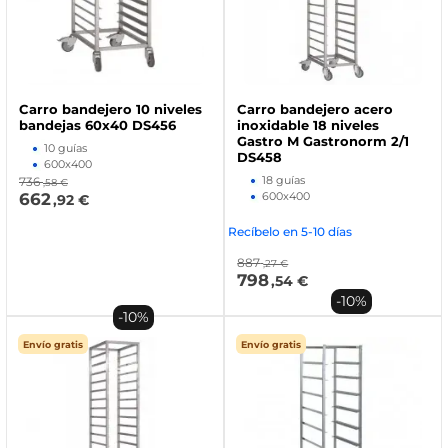
Carro bandejero 10 niveles
Carro bandejero acero
bandejas 60x40 DS456
inoxidable 18 niveles
Gastro M Gastronorm 2/1
10 guías
DS458
600x400
18 guías
736
,58 €
662
600x400
,92 €
Recíbelo en 5-10 días
887
,27 €
798
,54 €
-10%
-10%
Envío gratis
Envío gratis