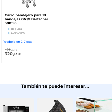
Carro bandejero para 18
bandejas GN1/1 Bartscher
300195
18 guías
60x40 cm
Recíbelo en 2-7 días
405
,23 €
320
,13 €
También te puede interesar...