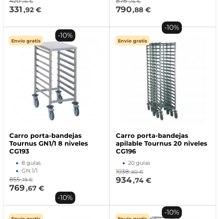
420
878
,15 €
,75 €
331
790
,92 €
,88 €
-10%
-10%
Envío gratis
Envío gratis
Carro porta-bandejas
Carro porta-bandejas
Tournus GN1/1 8 niveles
apilable Tournus 20 niveles
CG193
CG196
8 guías
20 guías
GN 1/1
1038
,60 €
934
855
,74 €
,19 €
769
,67 €
-10%
-10%
Envío gratis
Envío gratis