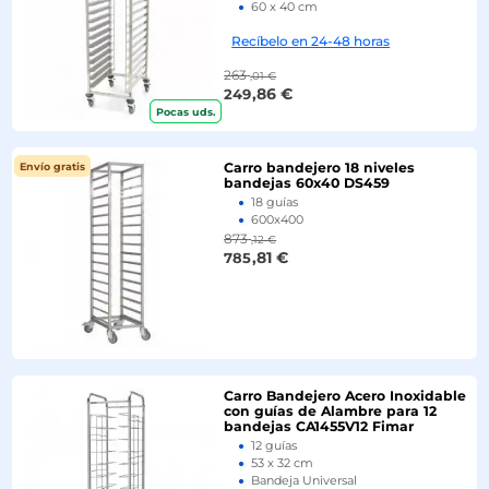
60 x 40 cm
Recíbelo en 24-48 horas
263
,01 €
,86 €
249
Pocas uds.
Pocas uds.
Carro bandejero 18 niveles
Envío gratis
Envío gratis
bandejas 60x40 DS459
18 guías
600x400
-30%
873
,12 €
,81 €
785
Carro Bandejero Acero Inoxidable
con guías de Alambre para 12
bandejas CA1455V12 Fimar
-30%
12 guías
53 x 32 cm
Bandeja Universal