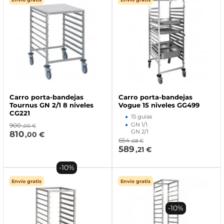
Carro porta-bandejas
Carro porta-bandejas
Tournus GN 2/1 8 niveles
Vogue 15 niveles GG499
CG221
15 guías
GN 1/1
900
,00 €
GN 2/1
810
,00 €
654
,68 €
589
,21 €
-10%
Envío gratis
Envío gratis
-10%