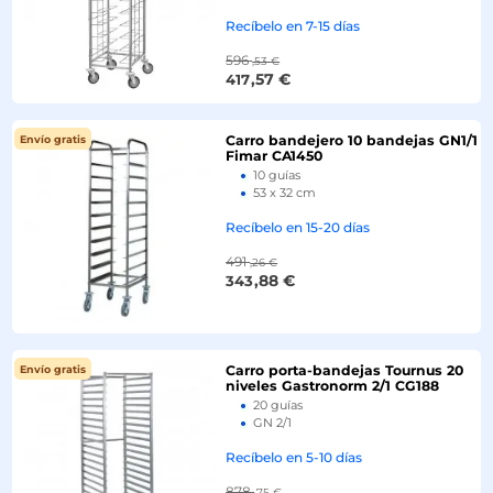
Recíbelo en 7-15 días
596
,53 €
,57 €
417
Carro bandejero 10 bandejas GN1/1
Envío gratis
Envío gratis
Fimar CA1450
-10%
10 guías
53 x 32 cm
Recíbelo en 15-20 días
491
,26 €
,88 €
343
Carro porta-bandejas Tournus 20
Envío gratis
Envío gratis
niveles Gastronorm 2/1 CG188
20 guías
GN 2/1
Recíbelo en 5-10 días
878
,75 €