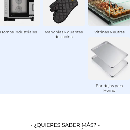
Hornos industriales
Manoplas y guantes
Vitrinas Neutras
de cocina
Bandejas para
Horno
- ¿QUIERES SABER MÁS? -