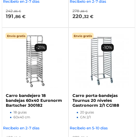
Recíbelo en 2-7 días
Recíbelo en 2-7 días
242
278
,86 €
,88 €
191
220
,86 €
,32 €
Envío gratis
Envío gratis
-21%
-10%
Carro bandejero 18
Carro porta-bandejas
bandejas 60x40 Euronorm
Tournus 20 niveles
Bartscher 300182
Gastronorm 2/1 CG188
18 guías
20 guías
60x40 cm
GN 2/1
Recíbelo en 2-7 días
Recíbelo en 5-10 días