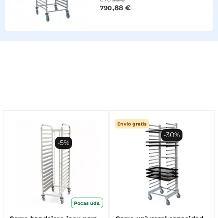
,88 €
790
Envío gratis
-30%
-5%
Pocas uds.