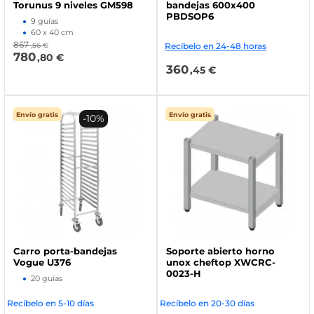
Torunus 9 niveles GM598
bandejas 600x400
PBDSOP6
9 guías
60 x 40 cm
867
,56 €
Recíbelo en 24-48 horas
780
,80 €
360
,45 €
Envío gratis
Envío gratis
-10%
Carro porta-bandejas
Soporte abierto horno
Vogue U376
unox cheftop XWCRC-
0023-H
20 guías
Recíbelo en 5-10 días
Recíbelo en 20-30 días