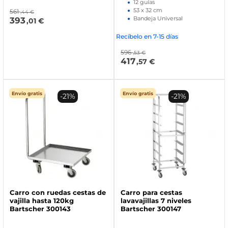
12 guías
53 x 32 cm
561
,44 €
Bandeja Universal
393
,01 €
Recíbelo en 7-15 días
596
,53 €
417
,57 €
Envío gratis
Envío gratis
-21%
-21%
Carro con ruedas cestas de
Carro para cestas
vajilla hasta 120kg
lavavajillas 7 niveles
Bartscher 300143
Bartscher 300147