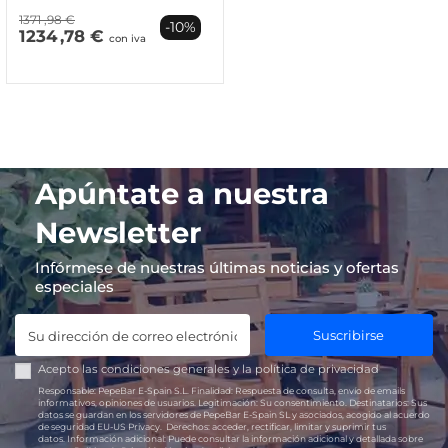
1371
,98 €
-10%
1234
,78 €
con iva
Apúntate a nuestra
Newsletter
Infórmese de nuestras últimas noticias y ofertas
especiales
Suscribirse
Acepto las
condiciones generales
y la
política de privacidad
Responsable:
PepeBar E-Spain S.L.
Finalidad:
Respuesta de consulta, envío de emails
informativos, opiniones de usuarios.
Legitimación:
Su consentimiento.
Destinatarios:
Sus
datos se guardan en los servidores de PepeBar E-Spain SL y asociados, acogido al acuerdo
de seguridad EU-US Privacy.
Derechos:
acceder, rectificar, limitar y suprimir tus
datos.
Información adicional:
Puede consultar la información adicional y detallada sobre