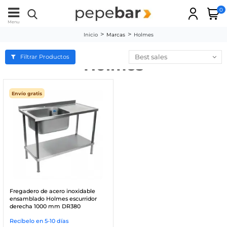
0
Menu
Inicio
Marcas
Holmes
Best sales
Filtrar Productos
Holmes
Envío gratis
Fregadero de acero inoxidable
ensamblado Holmes escurridor
derecha 1000 mm DR380
Recíbelo en 5-10 días