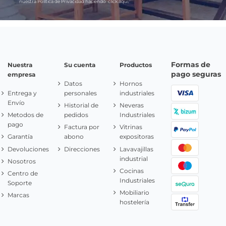
nuestra Política de Privacidad haciendo
click aquí.
Formas de
Nuestra
Su cuenta
Productos
pago seguras
empresa
Datos
Hornos
Entrega y
personales
industriales
Envío
Historial de
Neveras
Metodos de
pedidos
Industriales
pago
Factura por
Vitrinas
Garantía
abono
expositoras
Devoluciones
Direcciones
Lavavajillas
industrial
Nosotros
Cocinas
Centro de
Industriales
Soporte
Mobiliario
Marcas
hostelería