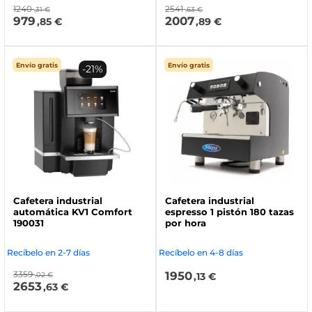
1240
2541
,31 €
,63 €
979
2007
,85 €
,89 €
Envío gratis
Envío gratis
-21%
Cafetera industrial
Cafetera industrial
automática KV1 Comfort
espresso 1 pistón 180 tazas
190031
por hora
Recíbelo en 2-7 días
Recíbelo en 4-8 días
3359
1950
,02 €
,13 €
2653
,63 €