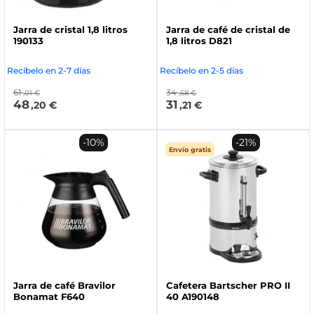
Jarra de cristal 1,8 litros
Jarra de café de cristal de
190133
1,8 litros D821
Recíbelo en 2-7 días
Recíbelo en 2-5 días
61
34
,01 €
,68 €
48
31
,20 €
,21 €
-10%
-21%
Envío gratis
Jarra de café Bravilor
Cafetera Bartscher PRO II
Bonamat F640
40 A190148