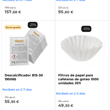
199
121
,59 €
,01 €
157
95
,68 €
,60 €
-21%
Envío gratis
-10%
Descalcificador B15-30
Filtros de papel para
190065
cafeteras de goteo 1000
unidades J511
Recíbelo en 2-7 días
Recíbelo en 2-5 días
70
,82 €
55
55
,95 €
,48 €
49
,93 €