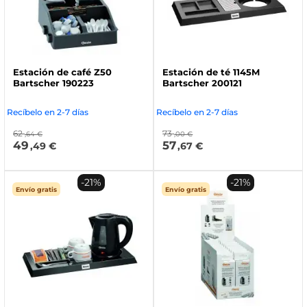
Estación de café Z50
Estación de té 1145M
Bartscher 190223
Bartscher 200121
Recíbelo en 2-7 días
Recíbelo en 2-7 días
62
73
,64 €
,00 €
49
57
,49 €
,67 €
-21%
-21%
Envío gratis
Envío gratis