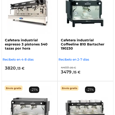
Cafetera industrial
Cafetera industrial
espresso 3 pistones 540
Coffeeline B10 Bartscher
tazas por hora
190230
Recíbelo en 4-8 días
Recíbelo en 2-7 días
3820
4403
,13 €
,99 €
3479
,15 €
Envío gratis
Envío gratis
-21%
-21%