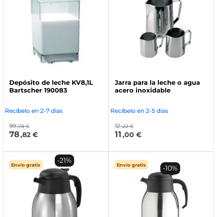
Depósito de leche KV8,1L
Jarra para la leche o agua
Bartscher 190083
acero inoxidable
Recíbelo en 2-7 días
Recíbelo en 2-5 días
99
12
,78 €
,22 €
78
11
,82 €
,00 €
-21%
Envío gratis
Envío gratis
-10%