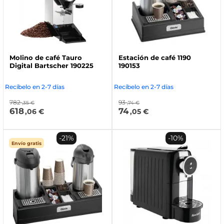
Molino de café Tauro
Estación de café 1190
Digital Bartscher 190225
190153
Recíbelo en 2-7 días
Recíbelo en 2-7 días
782
93
,35 €
,74 €
618
74
,06 €
,05 €
-21%
-10%
Envío gratis