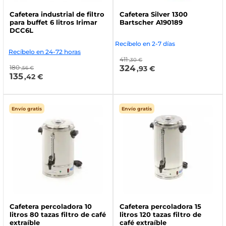
Cafetera industrial de filtro
Cafetera Silver 1300
para buffet 6 litros Irimar
Bartscher A190189
DCC6L
Recíbelo en 2-7 días
Recíbelo en 24-72 horas
411
,30 €
324
180
,93 €
,56 €
135
,42 €
Envío gratis
Envío gratis
Cafetera percoladora 10
Cafetera percoladora 15
litros 80 tazas filtro de café
litros 120 tazas filtro de
extraíble
café extraíble