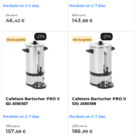
Recíbelo en 2-5 días
Recíbelo en 2-7 días
51
182
,58 €
,13 €
46
143
,42 €
,88 €
-21%
-21%
Envío gratis
Envío gratis
Cafetera Bartscher PRO II
Cafetera Bartscher PRO II
60 A190167
100 A190198
Recíbelo en 2-7 días
Recíbelo en 2-7 días
199
236
,59 €
,70 €
157
186
,68 €
,99 €