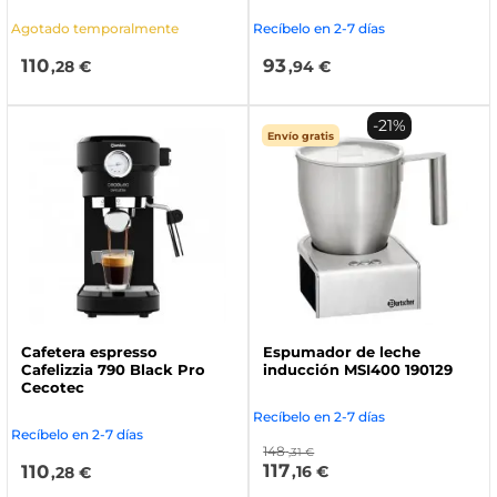
Agotado temporalmente
Recíbelo en 2-7 días
110
93
,28 €
,94 €
-21%
Envío gratis
Cafetera espresso
Espumador de leche
Cafelizzia 790 Black Pro
inducción MSI400 190129
Cecotec
Recíbelo en 2-7 días
Recíbelo en 2-7 días
148
,31 €
117
110
,16 €
,28 €