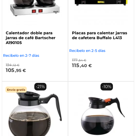
Calentador doble para
Placas para calentar jarras
jarras de café Bartscher
de cafetera Buffalo L413
A190105
Recíbelo en 2-5 días
Recíbelo en 2-7 días
177
,54 €
115
134
,40 €
,12 €
105
,95 €
-21%
-10%
Envío gratis