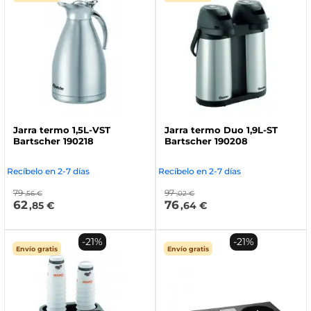
Jarra termo 1,5L-VST
Jarra termo Duo 1,9L-ST
Bartscher 190218
Bartscher 190208
Recíbelo en 2-7 días
Recíbelo en 2-7 días
79
97
,56 €
,02 €
62
76
,85 €
,64 €
-21%
-21%
Envío gratis
Envío gratis