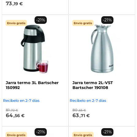
73
,19 €
-21%
-21%
Envío gratis
Envío gratis
Jarra termo 3L Bartscher
Jarra termo 2L-VST
150992
Bartscher 190108
Recíbelo en 2-7 días
Recíbelo en 2-7 días
81
80
,72 €
,65 €
64
63
,56 €
,71 €
-21%
-21%
Envío gratis
Envío gratis