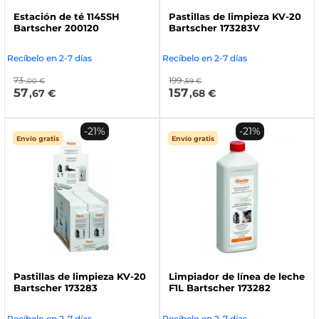
Estación de té 1145SH
Pastillas de limpieza KV-20
Bartscher 200120
Bartscher 173283V
Recíbelo en 2-7 días
Recíbelo en 2-7 días
73
199
,00 €
,59 €
57
157
,67 €
,68 €
-21%
-21%
Envío gratis
Envío gratis
Pastillas de limpieza KV-20
Limpiador de línea de leche
Bartscher 173283
F1L Bartscher 173282
Recíbelo en 2-7 días
Recíbelo en 2-7 días