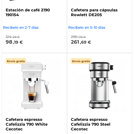
Estación de café 2190
Cafetera para cápsulas
190154
Rowlett DE205
Recíbelo en 2-7 días
Recíbelo en 5-10 días
124
290
,29 €
,76 €
98
261
,19 €
,69 €
Envío gratis
Envío gratis
Cafetera espresso
Cafetera espresso
Cafelizzia 790 White
Cafelizzia 790 Steel
Cecotec
Cecotec