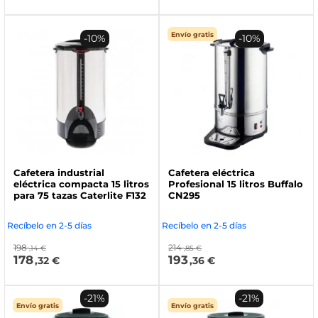
Envío gratis
-10%
-10%
Cafetera industrial
Cafetera eléctrica
eléctrica compacta 15 litros
Profesional 15 litros Buffalo
para 75 tazas Caterlite F132
CN295
Recíbelo en 2-5 días
Recíbelo en 2-5 días
198
214
,14 €
,85 €
178
193
,32 €
,36 €
-21%
-21%
Envío gratis
Envío gratis