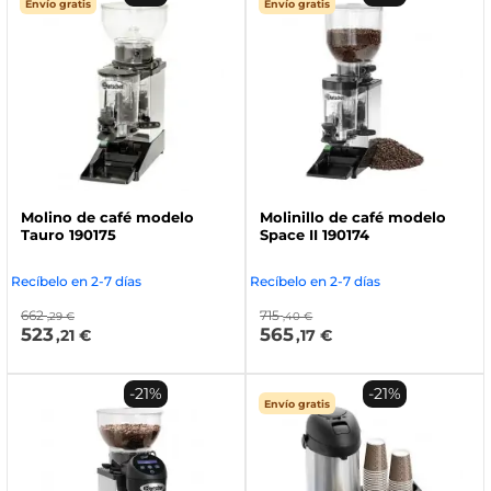
Envío gratis
Envío gratis
Molino de café modelo
Molinillo de café modelo
Tauro 190175
Space II 190174
Recíbelo en 2-7 días
Recíbelo en 2-7 días
662
715
,29 €
,40 €
523
565
,21 €
,17 €
-21%
-21%
Envío gratis