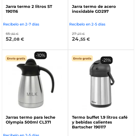
Jarra termo 2 litros ST
Jarra termo de acero
190116
inoxidable GD297
Recíbelo en 2-7 días
Recíbelo en 2-5 días
65
27
,92 €
,27 €
52
24
,08 €
,55 €
-10%
Envío gratis
Envío gratis
-21%
Jarras termo para leche
Termo buffet 1.9 litros café
Olympia 500ml CL371
y bebidas calientes
Bartscher 190117
Recíbelo en 2-5 días