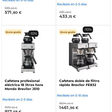
Recíbelo en 5-10 días
Recíbelo en 2-5 días
635
,33 €
571
481
,80 €
,28 €
433
,15 €
-10%
Envío gratis
Envío gratis
-10%
Cafetera profesional
Cafetera doble de filtro
eléctrica 18 litros hora
rápido Bravilor FE832
Mondo Bravilor J510
Recíbelo en 5-10 días
Recíbelo en 2-5 días
1624
,40 €
1461
1019
,96 €
,53 €
917
,58 €