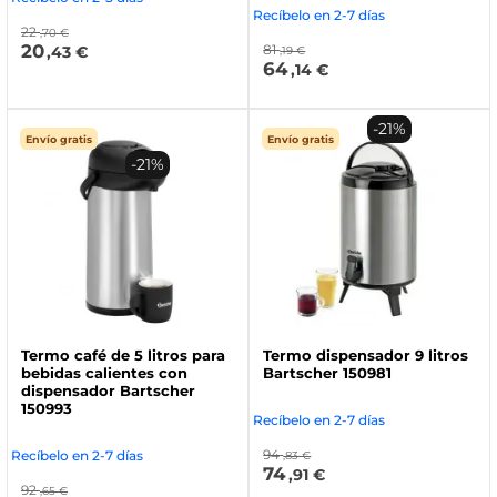
Recíbelo en 2-7 días
22
,70 €
20
81
,43 €
,19 €
64
,14 €
-21%
Envío gratis
Envío gratis
-21%
Termo café de 5 litros para
Termo dispensador 9 litros
bebidas calientes con
Bartscher 150981
dispensador Bartscher
150993
Recíbelo en 2-7 días
94
Recíbelo en 2-7 días
,83 €
74
,91 €
92
,65 €