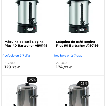
Máquina de café Regina
Máquina de café Regina
Plus 40 Bartscher A190149
Plus 90 Bartscher A190199
Recíbelo en 2-7 días
Recíbelo en 2-7 días
163
221
,58 €
,42 €
129
174
,23 €
,92 €
-25%
-25%