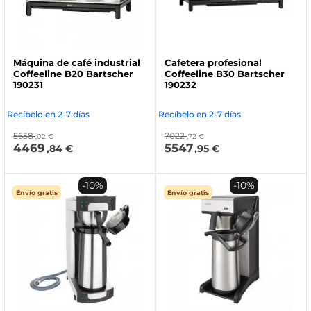
Máquina de café industrial
Cafetera profesional
Coffeeline B20 Bartscher
Coffeeline B30 Bartscher
190231
190232
Recíbelo en 2-7 días
Recíbelo en 2-7 días
5658
7022
,02 €
,72 €
4469
5547
,84 €
,95 €
-10%
-10%
Envío gratis
Envío gratis