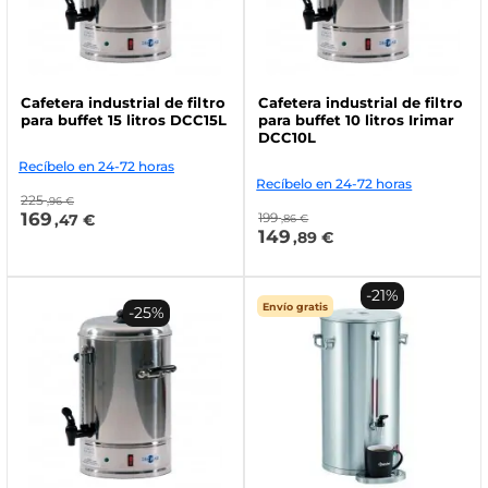
Cafetera industrial de filtro
Cafetera industrial de filtro
para buffet 15 litros DCC15L
para buffet 10 litros Irimar
DCC10L
Recíbelo en 24-72 horas
Recíbelo en 24-72 horas
225
,96 €
169
199
,47 €
,86 €
149
,89 €
-21%
Envío gratis
-25%