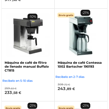
-21%
Envío gratis
-10%
Máquina de café de filtro
Máquina de café Contessa
de llenado manual Buffalo
1002 Bartscher 190193
CT815
Recíbelo en 2-7 días
Recíbelo en 5-10 días
308
,72 €
243
259
,89 €
,53 €
233
,58 €
-21%
-21%
Envío gratis
Envío gratis