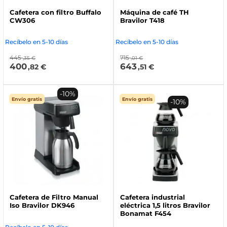
Cafetera con filtro Buffalo
Máquina de café TH
CW306
Bravilor T418
Recíbelo en 5-10 días
Recíbelo en 5-10 días
445
715
,35 €
,01 €
400
643
,82 €
,51 €
-10%
Envío gratis
Envío gratis
-10%
Cafetera de Filtro Manual
Cafetera industrial
Iso Bravilor DK946
eléctrica 1,5 litros Bravilor
Bonamat F454