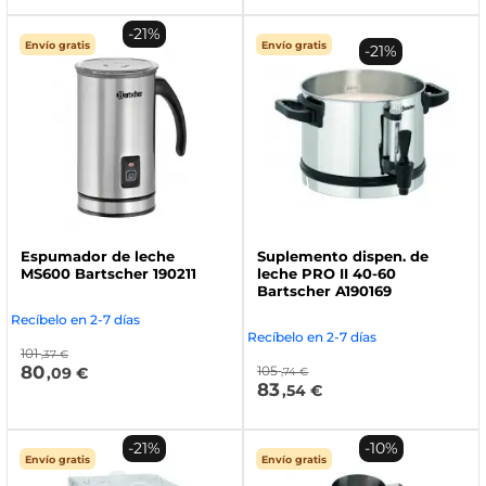
-21%
Envío gratis
Envío gratis
-21%
Espumador de leche
Suplemento dispen. de
MS600 Bartscher 190211
leche PRO II 40-60
Bartscher A190169
Recíbelo en 2-7 días
Recíbelo en 2-7 días
101
,37 €
80
105
,09 €
,74 €
83
,54 €
-21%
-10%
Envío gratis
Envío gratis