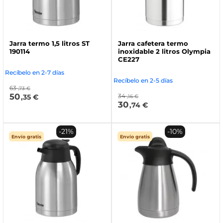
Jarra termo 1,5 litros ST
Jarra cafetera termo
190114
inoxidable 2 litros Olympia
CE227
Recíbelo en 2-7 días
Recíbelo en 2-5 días
63
,73 €
50
34
,35 €
,16 €
30
,74 €
-21%
-10%
Envío gratis
Envío gratis