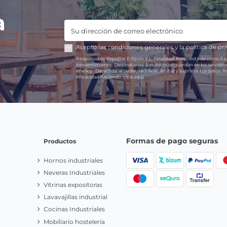
a
Acepto las
condiciones generales
y la
política de pr
Responsable:
PepeBar E-Spain S.L.
Finalidad:
Respuesta de consulta,
consentimiento.
Destinatarios:
Sus datos se guardan en los servido
Privacy.
Derechos:
acceder, rectificar, limitar y suprimir tus datos.
In
Privacidad haciendo
click aquí.
Formas de pago seguras
Productos
Hornos industriales
Neveras Industriales
Vitrinas expositoras
Lavavajillas industrial
Cocinas Industriales
Mobiliario hostelería