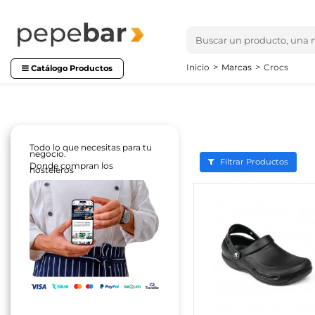
Inicio
Marcas
Crocs
Catálogo Productos
Todo lo que necesitas para tu
negocio.
Filtrar Productos
Donde compran los
hosteleros