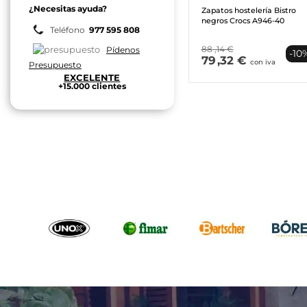
¿Necesitas ayuda?
Zapatos hostelería Bistro
negros Crocs A946-40
Teléfono
977 595 808
88
,14 €
Pídenos
-10
79
,32 €
con iva
Presupuesto
EXCELENTE
+15.000 clientes