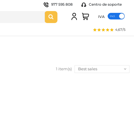
977 595 808
Centro de soporte
IVA
4,67/5
1 item(s)
Best sales