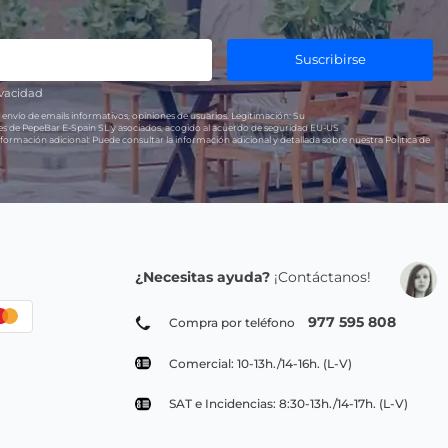
Suscribirse
ivacidad
 envío de emails informativos, opiniones de usuarios.
Legitimación:
Su
res de PepeBar E-Spain SL y asociados, acogido al acuerdo de seguridad EU-US
formación adicional:
Puede consultar la información adicional y detallada sobre nuestra Política de
¿Necesitas ayuda?
¡Contáctanos!
977 595 808
Compra por teléfono
Comercial: 10-13h./14-16h. (L-V)
SAT e Incidencias: 8:30-13h./14-17h. (L-V)