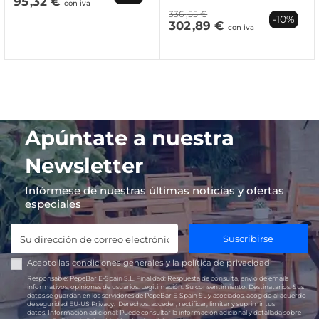
95
,32 €
con iva
336
,55 €
-10%
302
,89 €
con iva
Apúntate a nuestra
Newsletter
Infórmese de nuestras últimas noticias y ofertas
especiales
Suscribirse
Acepto las
condiciones generales
y la
política de privacidad
Responsable:
PepeBar E-Spain S.L.
Finalidad:
Respuesta de consulta, envío de emails
informativos, opiniones de usuarios.
Legitimación:
Su consentimiento.
Destinatarios:
Sus
datos se guardan en los servidores de PepeBar E-Spain SL y asociados, acogido al acuerdo
de seguridad EU-US Privacy.
Derechos:
acceder, rectificar, limitar y suprimir tus
datos.
Información adicional:
Puede consultar la información adicional y detallada sobre