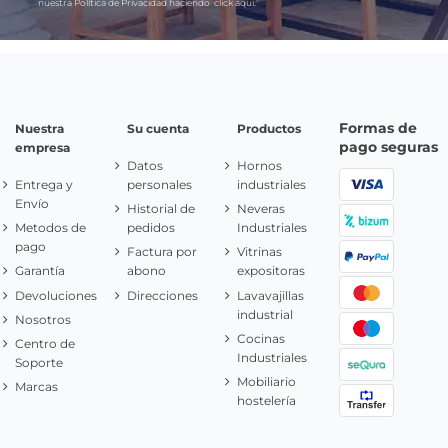
nuestra Política de Privacidad haciendo
click aquí.
Formas de
Nuestra
Su cuenta
Productos
pago seguras
empresa
Datos
Hornos
Entrega y
personales
industriales
Envío
Historial de
Neveras
Metodos de
pedidos
Industriales
pago
Factura por
Vitrinas
Garantía
abono
expositoras
Devoluciones
Direcciones
Lavavajillas
industrial
Nosotros
Cocinas
Centro de
Industriales
Soporte
Mobiliario
Marcas
hostelería