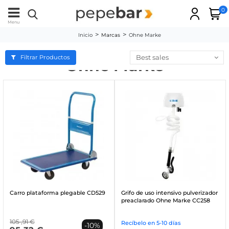
0
Menu
Inicio
Marcas
Ohne Marke
Best sales
Filtrar Productos
Ohne Marke
Carro plataforma plegable CD529
Grifo de uso intensivo pulverizador
preaclarado Ohne Marke CC258
105
,91 €
Recíbelo en 5-10 días
-10%