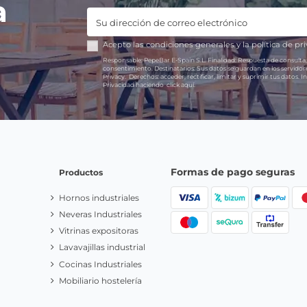
a
Acepto las
condiciones generales
y la
política de pr
Responsable:
PepeBar E-Spain S.L.
Finalidad:
Respuesta de consulta,
consentimiento.
Destinatarios:
Sus datos se guardan en los servido
Privacy.
Derechos:
acceder, rectificar, limitar y suprimir tus datos.
In
Privacidad haciendo
click aquí.
Formas de pago seguras
Productos
Hornos industriales
Neveras Industriales
Vitrinas expositoras
Lavavajillas industrial
Cocinas Industriales
Mobiliario hostelería