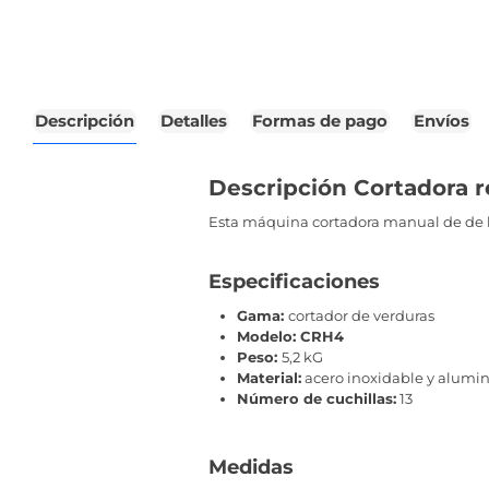
Descripción
Detalles
Formas de pago
Envíos
Descripción Cortadora r
Esta máquina cortadora manual de de h
Especificaciones
Gama:
cortador de verduras
Modelo: CRH4
Peso:
5,2 kG
Material:
acero inoxidable y alumi
Número de cuchillas:
13
Medidas