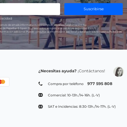
Suscribirse
ivacidad
 envío de emails informativos, opiniones de usuarios.
Legitimación:
Su
res de PepeBar E-Spain SL y asociados, acogido al acuerdo de seguridad EU-US
formación adicional:
Puede consultar la información adicional y detallada sobre nuestra Política de
¿Necesitas ayuda?
¡Contáctanos!
977 595 808
Compra por teléfono
Comercial: 10-13h./14-16h. (L-V)
SAT e Incidencias: 8:30-13h./14-17h. (L-V)