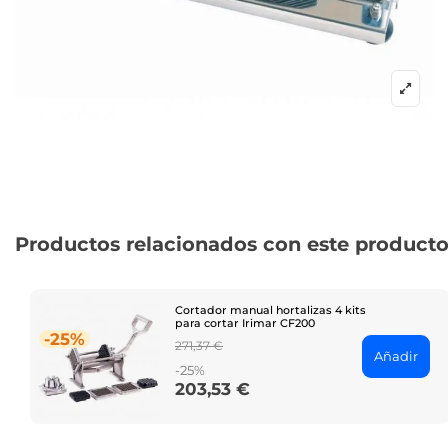
Productos relacionados con este product
Cortador manual hortalizas 4 kits
para cortar Irimar CF200
-25%
Regular
271,37 €
Añadir
price
-25%
203,53 €
Price