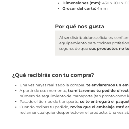
Dimensiones (mm):
430 x 200 x 21
Grosor del corte:
4mm
Por qué nos gusta
Al ser distribuidores oficiales, conf
equipamiento para cocinas profesion
seguros de que
sus productos no t
¿Qué recibirás con tu compra?
Una vez hayas realizado la compra,
te enviaremos un ema
A partir de ese momento,
tramitaremos tu pedido direc
número de seguimiento del transporte (tan pronto como la 
Pasado el tiempo de transporte,
se te entregará el paque
Cuando recibas tu pedido,
revisa que el embalaje esté e
reclamar cualquier desperfecto en el producto. Una vez abr