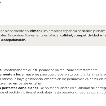
0
iamos plenamente en
Irimar.
Esta empresa española se dedica plenamen
ales. Se centran firmemente en ofrecer
calidad, competitividad e i
e decepcionarán.
il
confirmándote que tu pedido se ha realizado correctamente.
tamente a los almacenes
para que preparen tu compra. Una vez la age
misma lo haya gestionado, excepto en los pedidos de 24 horas, en los
te en su embalaje original.
n perfectas condiciones
. De no ser así, anota en el albarán de entreg
as el pedido, no tires el embalaje hasta pasados unos días, por si tuv