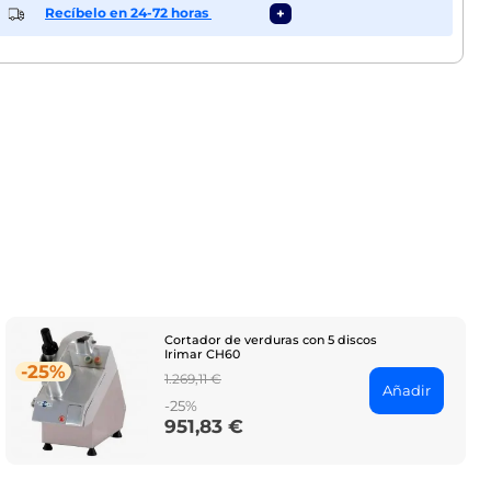
Recíbelo en 24-72 horas
+
Cortador de verduras con 5 discos
Irimar CH60
-25%
Regular
1.269,11 €
Añadir
price
-25%
951,83 €
Price