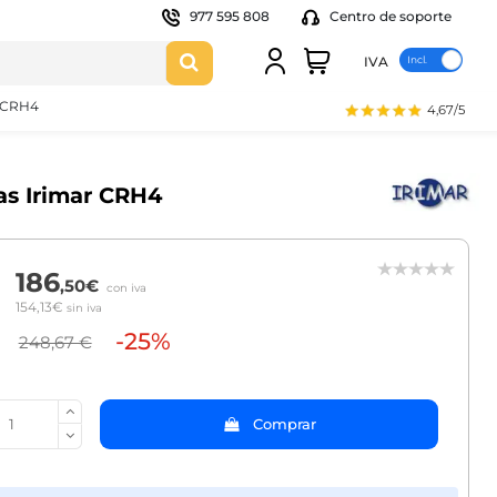
977 595 808
Centro de soporte
IVA
r CRH4
4,67/5
las Irimar CRH4
186
,50€
con iva
154,13€
sin iva
-25%
248,67 €
Comprar