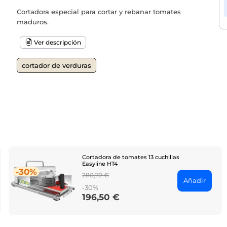
Cortadora especial para cortar y rebanar tomates
maduros.
Ver descripción
cortador de verduras
o
Cortadora de tomates 13 cuchillas
Easyline HT4
-30%
Regular
280,72 €
Añadir
price
-30%
196,50 €
Price