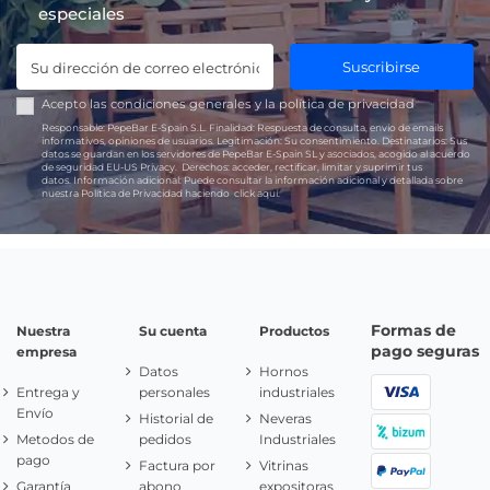
especiales
Suscribirse
Acepto las
condiciones generales
y la
política de privacidad
Responsable:
PepeBar E-Spain S.L.
Finalidad:
Respuesta de consulta, envío de emails
informativos, opiniones de usuarios.
Legitimación:
Su consentimiento.
Destinatarios:
Sus
datos se guardan en los servidores de PepeBar E-Spain SL y asociados, acogido al acuerdo
de seguridad EU-US Privacy.
Derechos:
acceder, rectificar, limitar y suprimir tus
datos.
Información adicional:
Puede consultar la información adicional y detallada sobre
nuestra Política de Privacidad haciendo
click aquí.
Formas de
Nuestra
Su cuenta
Productos
pago seguras
empresa
Datos
Hornos
Entrega y
personales
industriales
Envío
Historial de
Neveras
Metodos de
pedidos
Industriales
pago
Factura por
Vitrinas
Garantía
abono
expositoras