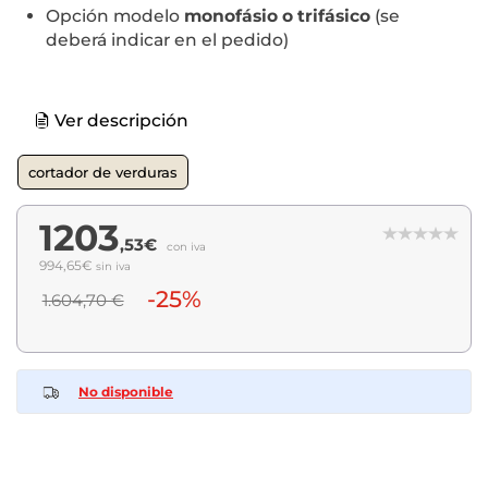
Opción modelo
monofásio o trifásico
(se
deberá indicar en el pedido)
Ver descripción
cortador de verduras
1203
,53€
con iva
994,65€
sin iva
-25%
1.604,70 €
No disponible