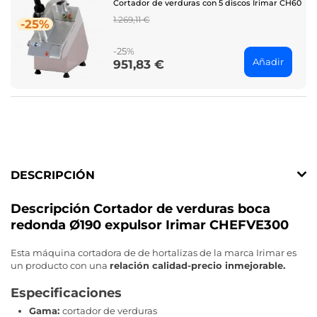
Cortador de verduras con 5 discos Irimar CH60
Regular
1.269,11 €
-25%
price
-25%
Añadir
951,83 €
Price
DESCRIPCIÓN
Descripción Cortador de verduras boca
redonda Ø190 expulsor Irimar CHEFVE300
Esta máquina cortadora de de hortalizas de la marca Irimar es
un producto con una
relación calidad-precio inmejorable.
Especificaciones
Gama:
cortador de verduras