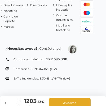
Devoluciones
Direcciones
Lavavajillas
industrial
Nosotros
Cocinas
Centro de
Industriales
Soporte
Mobiliario
Marcas
hostelería
¿Necesitas ayuda?
¡Contáctanos!
977 595 808
Compra por teléfono
Comercial: 10-13h./14-16h. (L-V)
SAT e Incidencias: 8:30-13h./14-17h. (L-V)
1203
© Copyright 2022 PepeBar.com |
Política de cookies |
Aviso legal y
,53€
Avísame
Condiciones generales de compra |
Blog