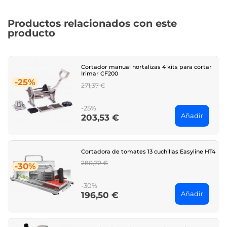
Productos relacionados con este
producto
Cortador manual hortalizas 4 kits para cortar
Irimar CF200
-25%
Regular
271,37 €
price
-25%
Añadir
203,53 €
Price
Cortadora de tomates 13 cuchillas Easyline HT4
Regular
280,72 €
-30%
price
-30%
Añadir
196,50 €
Price