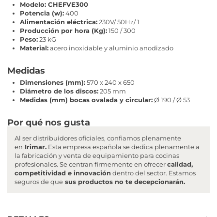
Modelo: CHEFVE300
Potencia (w):
400
Alimentación eléctrica:
230V/ 50Hz/ 1
Producción por hora (Kg):
150 / 300
Peso:
23 kG
Material:
acero inoxidable y aluminio anodizado
Medidas
Dimensiones (mm):
570 x 240 x 650
Diámetro de los discos:
205 mm
Medidas (mm) bocas ovalada y circular:
Ø 190 / Ø 53
Por qué nos gusta
Al ser distribuidores oficiales, confiamos plenamente
en
Irimar.
Esta empresa española se dedica plenamente a
la fabricación y venta de equipamiento para cocinas
profesionales. Se centran firmemente en ofrecer
calidad,
competitividad e innovación
dentro del sector. Estamos
seguros de que
sus productos no te decepcionarán.