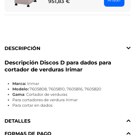
951,83 €
Price
DESCRIPCIÓN
Descripción Discos D para dados para
cortador de verduras Irimar
Marca:
Irimar
Modelo:
7605808, 7605810, 7605816, 7605820
Gama
: Cortador de verduras
Para cortadores de verdura Irimar
Para cortar en dados
DETALLES
FORMAS DE PAGO