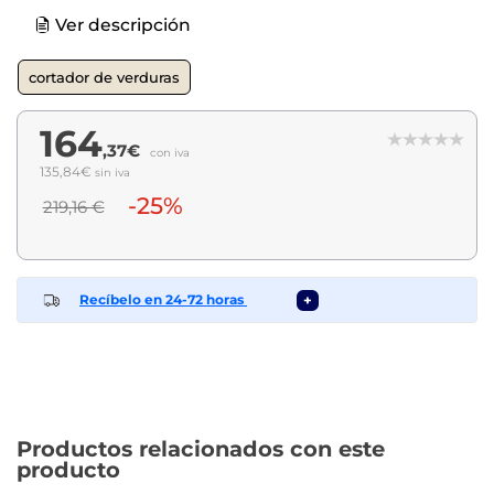
Ver descripción
cortador de verduras
164
,37€
con iva
135,84€
sin iva
-25%
219,16 €
Recíbelo en 24-72 horas
+
Productos relacionados con este
producto