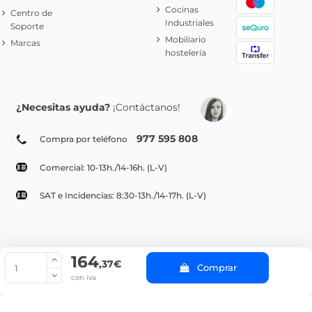
Cocinas
Centro de
Industriales
Soporte
Mobiliario
Marcas
hostelería
¿Necesitas ayuda?
¡Contáctanos!
977 595 808
Compra por teléfono
Comercial: 10-13h./14-16h. (L-V)
SAT e Incidencias: 8:30-13h./14-17h. (L-V)
164
© Copyright 2022 PepeBar.com |
Política de cookies |
Aviso legal y
,37€
Comprar
Condiciones generales de compra |
Blog
con iva