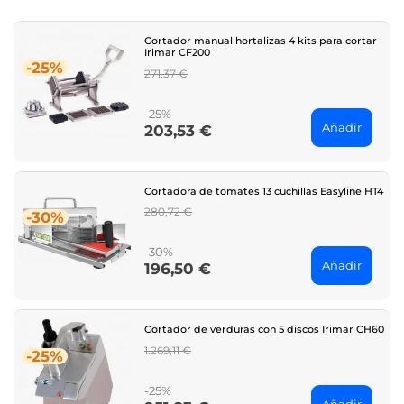
Cortador manual hortalizas 4 kits para cortar
Irimar CF200
-25%
Regular
271,37 €
price
-25%
Añadir
203,53 €
Price
Cortadora de tomates 13 cuchillas Easyline HT4
Regular
280,72 €
-30%
price
-30%
Añadir
196,50 €
Price
Cortador de verduras con 5 discos Irimar CH60
Regular
1.269,11 €
-25%
price
-25%
Añadir