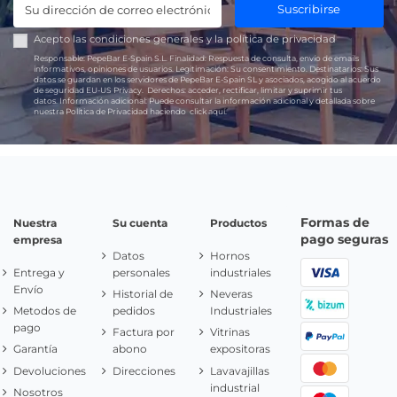
Suscribirse
Acepto las
condiciones generales
y la
política de privacidad
Responsable:
PepeBar E-Spain S.L.
Finalidad:
Respuesta de consulta, envío de emails
informativos, opiniones de usuarios.
Legitimación:
Su consentimiento.
Destinatarios:
Sus
datos se guardan en los servidores de PepeBar E-Spain SL y asociados, acogido al acuerdo
de seguridad EU-US Privacy.
Derechos:
acceder, rectificar, limitar y suprimir tus
datos.
Información adicional:
Puede consultar la información adicional y detallada sobre
nuestra Política de Privacidad haciendo
click aquí.
Formas de
Nuestra
Su cuenta
Productos
pago seguras
empresa
Datos
Hornos
Entrega y
personales
industriales
Envío
Historial de
Neveras
Metodos de
pedidos
Industriales
pago
Factura por
Vitrinas
Garantía
abono
expositoras
Devoluciones
Direcciones
Lavavajillas
industrial
Nosotros