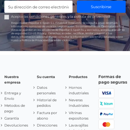
Suscribirse
Acepto las
condiciones generales
y la
política de privacidad
Responsable:
PepeBar E-Spain S.L.
Finalidad:
Respuesta de consulta, envío de emails
informativos, opiniones de usuarios.
Legitimación:
Su consentimiento.
Destinatarios:
Sus
datos se guardan en los servidores de PepeBar E-Spain SL y asociados, acogido al acuerdo
de seguridad EU-US Privacy.
Derechos:
acceder, rectificar, limitar y suprimir tus
datos.
Información adicional:
Puede consultar la información adicional y detallada sobre
nuestra Política de Privacidad haciendo
click aquí.
Formas de
Nuestra
Su cuenta
Productos
pago seguras
empresa
Datos
Hornos
Entrega y
personales
industriales
Envío
Historial de
Neveras
Metodos de
pedidos
Industriales
pago
Factura por
Vitrinas
Garantía
abono
expositoras
Devoluciones
Direcciones
Lavavajillas