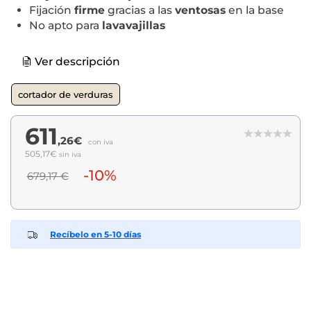
Fijación
firme
gracias a las
ventosas
en la base
No apto para
lavavajillas
Ver descripción
cortador de verduras
611
,26€
con iva
505,17€
sin iva
-10%
679,17 €
Recíbelo en 5-10 días