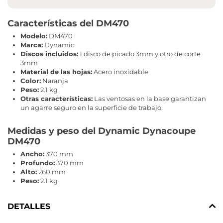
Características del DM470
Modelo:
DM470
Marca:
Dynamic
Discos incluidos:
1 disco de picado 3mm y otro de corte
3mm
Material de las hojas:
Acero inoxidable
Color:
Naranja
Peso:
2.1 kg
Otras características:
Las ventosas en la base garantizan
un agarre seguro en la superficie de trabajo.
Medidas y peso del Dynamic Dynacoupe
DM470
Ancho:
370 mm
Profundo:
370 mm
Alto:
260 mm
Peso:
2.1 kg
DETALLES