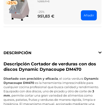
Regular
1.269,11 €
-25%
price
-25%
Añadir
951,83 €
Price
DESCRIPCIÓN
Descripción Cortador de verduras con dos
discos Dynamic Dynacoupe DM470
Diseñado con precisión y eficacia
, el corta-verdura
Dynamic
Dynacoupe DM470
es la herramienta imprescindible para
cualquier cocina profesional que busca calidad y rendimiento.
Equipado con dos discos, uno de picado y otro de corte de
3
mm
, permite cortar una gran variedad de alimentos como
quesos, patatas, frutas y verduras de manera rápida, limpia e
higiénica. El mecanismo manual, accionado mediante una