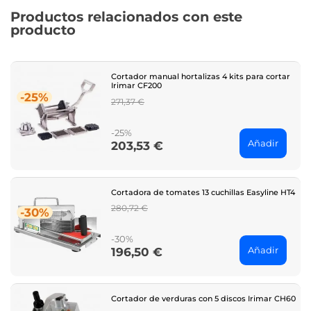
Productos relacionados con este
producto
Cortador manual hortalizas 4 kits para cortar
Irimar CF200
-25%
Regular
271,37 €
price
-25%
Añadir
203,53 €
Price
Cortadora de tomates 13 cuchillas Easyline HT4
Regular
280,72 €
-30%
price
-30%
Añadir
196,50 €
Price
Cortador de verduras con 5 discos Irimar CH60