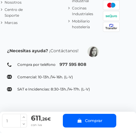
industrial
Nosotros
Cocinas
Centro de
Industriales
Soporte
Mobiliario
Marcas
hostelería
¿Necesitas ayuda?
¡Contáctanos!
977 595 808
Compra por teléfono
Comercial: 10-13h./14-16h. (L-V)
SAT e Incidencias: 8:30-13h./14-17h. (L-V)
611
© Copyright 2022 PepeBar.com |
Política de cookies |
Aviso legal y
,26€
Comprar
Condiciones generales de compra |
Blog
con iva