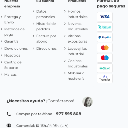
Formas de
Nuestra
Su cuenta
Productos
pago seguras
empresa
Datos
Hornos
Entrega y
personales
industriales
Envío
Historial de
Neveras
Metodos de
pedidos
Industriales
pago
Factura por
Vitrinas
Garantía
abono
expositoras
Devoluciones
Direcciones
Lavavajillas
industrial
Nosotros
Cocinas
Centro de
Industriales
Soporte
Mobiliario
Marcas
hostelería
¿Necesitas ayuda?
¡Contáctanos!
977 595 808
Compra por teléfono
Comercial: 10-13h./14-16h. (L-V)