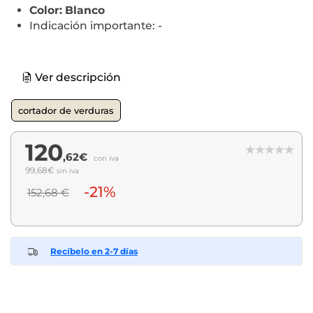
Color: Blanco
Indicación importante: -
Ver descripción
cortador de verduras
120
,62€
con iva
99,68€
sin iva
-21%
152,68 €
Recíbelo en 2-7 días