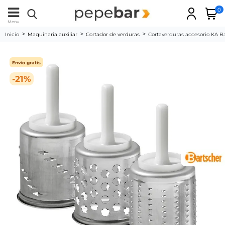
0
Menu
Inicio
Maquinaria auxiliar
Cortador de verduras
Cortaverduras accesorio KA B
Envío gratis
-21%