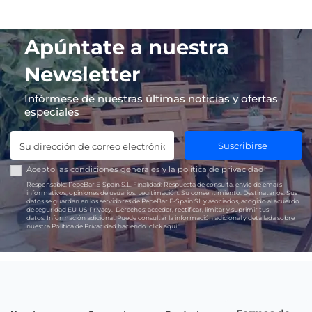
Apúntate a nuestra
Newsletter
Infórmese de nuestras últimas noticias y ofertas
especiales
Suscribirse
Acepto las
condiciones generales
y la
política de privacidad
Responsable:
PepeBar E-Spain S.L.
Finalidad:
Respuesta de consulta, envío de emails
informativos, opiniones de usuarios.
Legitimación:
Su consentimiento.
Destinatarios:
Sus
datos se guardan en los servidores de PepeBar E-Spain SL y asociados, acogido al acuerdo
de seguridad EU-US Privacy.
Derechos:
acceder, rectificar, limitar y suprimir tus
datos.
Información adicional:
Puede consultar la información adicional y detallada sobre
nuestra Política de Privacidad haciendo
click aquí.