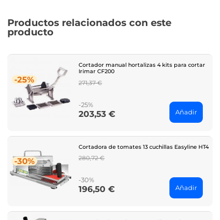
Productos relacionados con este
producto
Cortador manual hortalizas 4 kits para cortar
Irimar CF200
-25%
Regular
271,37 €
price
-25%
Añadir
203,53 €
Price
Cortadora de tomates 13 cuchillas Easyline HT4
Regular
280,72 €
-30%
price
-30%
Añadir
196,50 €
Price