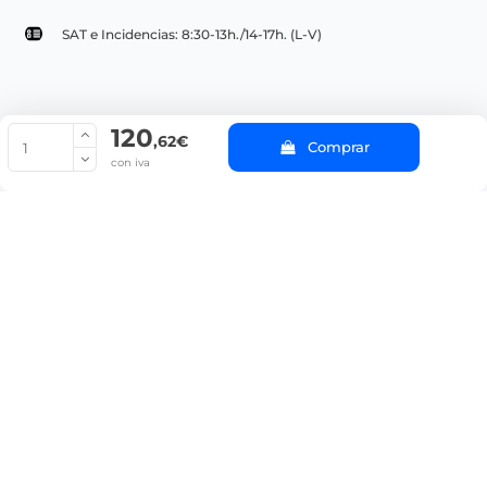
SAT e Incidencias: 8:30-13h./14-17h. (L-V)
120
© Copyright 2022 PepeBar.com |
Política de cookies |
Aviso legal y
,62€
Comprar
Condiciones generales de compra |
Blog
con iva