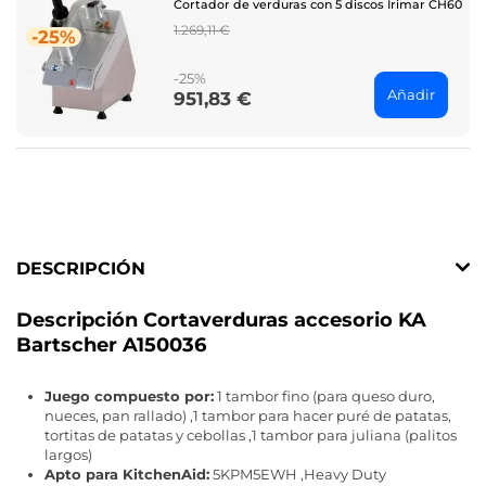
Cortador de verduras con 5 discos Irimar CH60
Regular
1.269,11 €
-25%
price
-25%
Añadir
951,83 €
Price
DESCRIPCIÓN
Descripción Cortaverduras accesorio KA
Bartscher A150036
Juego compuesto por:
1 tambor fino (para queso duro,
nueces, pan rallado) ,1 tambor para hacer puré de patatas,
tortitas de patatas y cebollas ,1 tambor para juliana (palitos
largos)
Apto para KitchenAid:
5KPM5EWH ,Heavy Duty