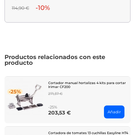
-10%
114,90 €
Productos relacionados con este
producto
Cortador manual hortalizas 4 kits para cortar
Irimar CF200
-25%
Regular
271,37 €
price
-25%
Añadir
203,53 €
Price
Cortadora de tomates 13 cuchillas Easyline HT4