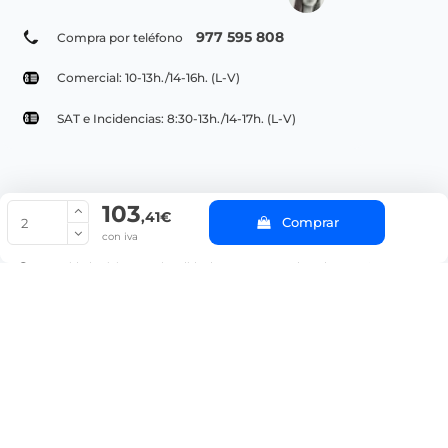
977 595 808
Compra por teléfono
Comercial: 10-13h./14-16h. (L-V)
SAT e Incidencias: 8:30-13h./14-17h. (L-V)
103
© Copyright 2022 PepeBar.com |
Política de cookies |
Aviso legal y
,41€
Comprar
Condiciones generales de compra |
Blog
con iva
La cantidad mínima en el pedido de compra para el producto es 2.