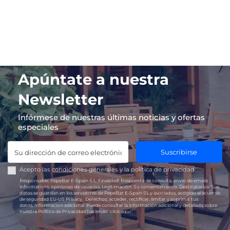
Apúntate a nuestra
Newsletter
Infórmese de nuestras últimas noticias y ofertas
especiales
Suscribirse
Acepto las
condiciones generales
y la
política de privacidad
Responsable:
PepeBar E-Spain S.L.
Finalidad:
Respuesta de consulta, envío de emails
informativos, opiniones de usuarios.
Legitimación:
Su consentimiento.
Destinatarios:
Sus
datos se guardan en los servidores de PepeBar E-Spain SL y asociados, acogido al acuerdo
de seguridad EU-US Privacy.
Derechos:
acceder, rectificar, limitar y suprimir tus
datos.
Información adicional:
Puede consultar la información adicional y detallada sobre
nuestra Política de Privacidad haciendo
click aquí.