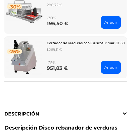
Regular
280,72 €
-30%
price
-30%
Añadir
196,50 €
Price
Cortador de verduras con 5 discos Irimar CH60
Regular
1.269,11 €
-25%
price
-25%
Añadir
951,83 €
Price
DESCRIPCIÓN
Descripción Disco rebanador de verduras