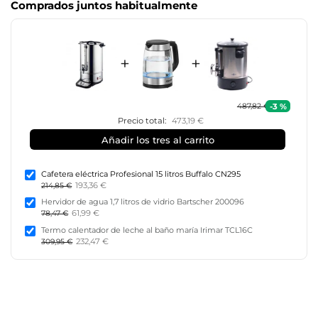
Comprados juntos habitualmente
+
+
-3 %
487,82 €
Precio total:
473,19 €
Añadir los tres al carrito
Cafetera eléctrica Profesional 15 litros Buffalo CN295
193,36 €
214,85 €
Hervidor de agua 1,7 litros de vidrio Bartscher 200096
61,99 €
78,47 €
Termo calentador de leche al baño maría Irimar TCL16C
232,47 €
309,95 €