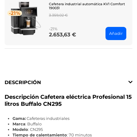
Cafetera industrial automática KV1 Comfort
190031
-21%
Regular
3.359,02 €
price
-21%
Añadir
2.653,63 €
Price
DESCRIPCIÓN
Descripción Cafetera eléctrica Profesional 15
litros Buffalo CN295
Gama:
Cafeteras industriales
Marca
: Buffalo
Modelo
: CN295
Tiempo de calentamiento
: 70 minutos