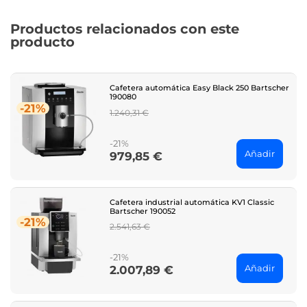
Productos relacionados con este
producto
Cafetera automática Easy Black 250 Bartscher
190080
-21%
Regular
1.240,31 €
price
-21%
Añadir
979,85 €
Price
Cafetera industrial automática KV1 Classic
Bartscher 190052
-21%
Regular
2.541,63 €
price
-21%
Añadir
2.007,89 €
Price