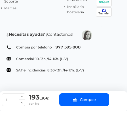
Soporte
Mobiliario
Marcas
hostelería
¿Necesitas ayuda?
¡Contáctanos!
977 595 808
Compra por teléfono
Comercial: 10-13h./14-16h. (L-V)
SAT e Incidencias: 8:30-13h./14-17h. (L-V)
193
© Copyright 2022 PepeBar.com |
Política de cookies |
Aviso legal y
,36€
Comprar
Condiciones generales de compra |
Blog
con iva