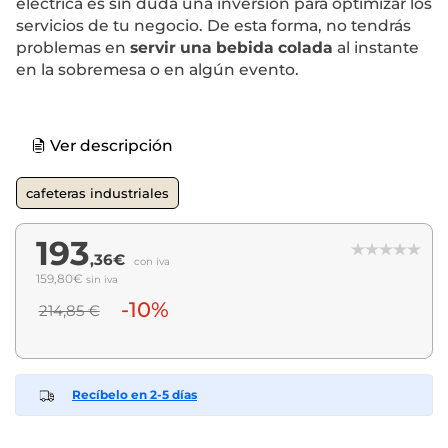
eléctrica es sin duda una inversión para optimizar los
servicios de tu negocio. De esta forma, no tendrás
problemas en
servir una bebida colada
al instante
en la sobremesa o en algún evento.
Ver descripción
cafeteras industriales
193
,36€
con iva
159,80€
sin iva
-10%
214,85 €
Recíbelo en 2-5 días