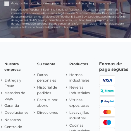
Acepto las
condiciones generales
y la
política de privacidad
Responsable:
PepeBar E-Spain S.L.
Finalidad:
Respuesta de consulta, envío de emails
informativos, opiniones de usuarios.
Legitimación:
Su consentimiento.
Destinatarios:
Sus
datos se guardan en los servidores de PepeBar E-Spain SL y asociados, acogido al acuerdo
de seguridad EU-US Privacy.
Derechos:
acceder, rectificar, limitar y suprimir tus
datos.
Información adicional:
Puede consultar la información adicional y detallada sobre
nuestra Política de Privacidad haciendo
click aquí.
Formas de
Nuestra
Su cuenta
Productos
pago seguras
empresa
Datos
Hornos
Entrega y
personales
industriales
Envío
Historial de
Neveras
Metodos de
pedidos
Industriales
pago
Factura por
Vitrinas
Garantía
abono
expositoras
Devoluciones
Direcciones
Lavavajillas
industrial
Nosotros
Cocinas
Centro de
Industriales