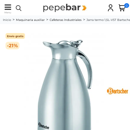
0
Menu
Inicio
Maquinaria auxiliar
Cafeteras Industriales
Jarra termo 1,5L-VST Bartsch
Envío gratis
-21%