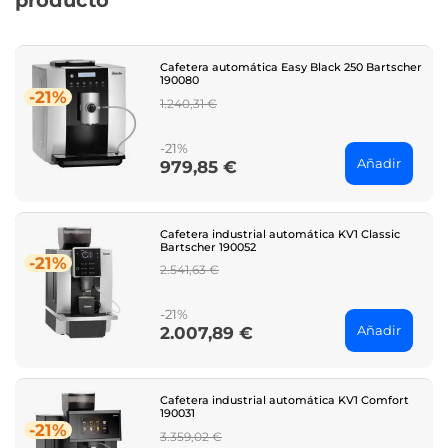
producto
Cafetera automática Easy Black 250 Bartscher
190080
-21%
Regular
1.240,31 €
price
-21%
Añadir
979,85 €
Price
Cafetera industrial automática KV1 Classic
Bartscher 190052
-21%
Regular
2.541,63 €
price
-21%
Añadir
2.007,89 €
Price
Cafetera industrial automática KV1 Comfort
190031
-21%
Regular
3.359,02 €