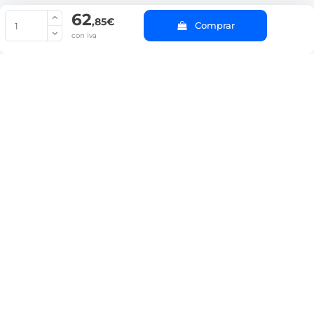
62
© Copyright 2022 PepeBar.com |
Política de cookies |
Aviso legal y
,85€
Comprar
Condiciones generales de compra |
Blog
con iva