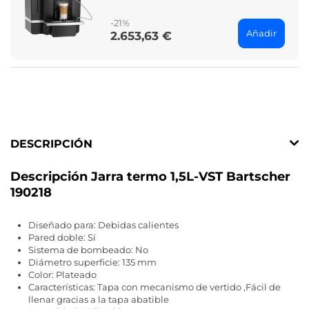
price
-21%
Añadir
2.653,63 €
Price
DESCRIPCIÓN
Descripción Jarra termo 1,5L-VST Bartscher
190218
Diseñado para: Debidas calientes
Pared doble: Sí
Sistema de bombeado: No
Diámetro superficie: 135 mm
Color: Plateado
Características: Tapa con mecanismo de vertido ,Fácil de
llenar gracias a la tapa abatible