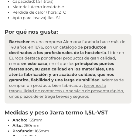
Capacidad: 1.5 litro(s)
Material: Acero inoxidable
Pérdida de calor / hora: 2 °C
Apto para lavavajillas: Sí
Por qué nos gusta:
Bartscher
es una empresa Alemana fundada hace más de
140 años, en 1876, con un catálogo de
productos
destinados a los profesionales de la hostelería
. Líder en
Europa destaca por ofrecer productos de gran calidad,
como
en este caso
, en el que los
principales puntos
fuertes son, su gran calidad en los materiales, una
atenta fabricación y un acabado cuidado, que nos
garantiza, fiabilidad y una larga durabilidad
. Además de
comprar un producto bien fabricado ,
tenemos la
tranquilidad de contar con un servicio de posventa rápido,
unos plazos de entrega breves y seguros
.
Medidas y peso Jarra termo 1,5L-VST
Ancho:
135mm
Alto:
260mm
Profundo:
165mm