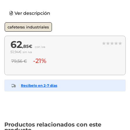
Ver descripción
cafeteras industriales
62
,85€
con iva
51,94€
sin iva
-21%
79,56 €
Recíbelo en 2-7 días
Productos relacionados con este