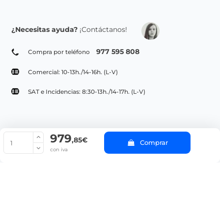
¿Necesitas ayuda?
¡Contáctanos!
977 595 808
Compra por teléfono
Comercial: 10-13h./14-16h. (L-V)
SAT e Incidencias: 8:30-13h./14-17h. (L-V)
979
© Copyright 2022 PepeBar.com |
Política de cookies |
Aviso legal y
,85€
Comprar
Condiciones generales de compra |
Blog
con iva