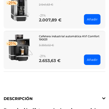
-21%
Regular
2.541,63 €
price
-21%
Añadir
2.007,89 €
Price
Cafetera industrial automática KV1 Comfort
190031
-21%
Regular
3.359,02 €
price
-21%
Añadir
2.653,63 €
Price
DESCRIPCIÓN