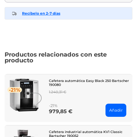
Recíbelo en 2-7 días
Productos relacionados con este
producto
Cafetera automática Easy Black 250 Bartscher
190080
-21%
Regular
1.240,31 €
price
-21%
Añadir
979,85 €
Price
Cafetera industrial automática KV1 Classic
Bartscher 190052