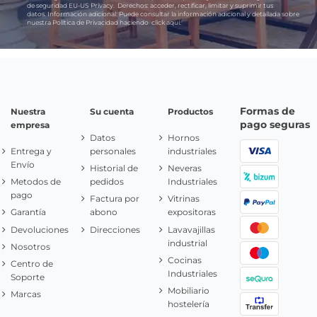
de seguridad EU-US Privacy.
Derechos:
acceder, rectificar, limitar y suprimir tus
datos.
Información adicional:
Puede consultar la información adicional y detallada sobre
nuestra Política de Privacidad haciendo
click aquí.
Formas de
Nuestra
Su cuenta
Productos
pago seguras
empresa
Datos
Hornos
Entrega y
personales
industriales
Envío
Historial de
Neveras
Metodos de
pedidos
Industriales
pago
Factura por
Vitrinas
Garantía
abono
expositoras
Devoluciones
Direcciones
Lavavajillas
industrial
Nosotros
Cocinas
Centro de
Industriales
Soporte
Mobiliario
Marcas
hostelería