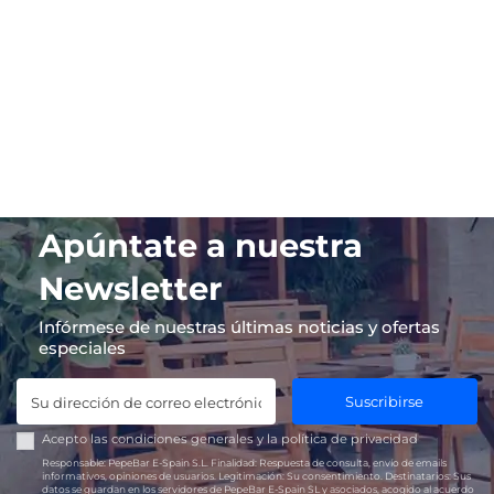
Apúntate a nuestra
Newsletter
Infórmese de nuestras últimas noticias y ofertas
especiales
Suscribirse
Acepto las
condiciones generales
y la
política de privacidad
Responsable:
PepeBar E-Spain S.L.
Finalidad:
Respuesta de consulta, envío de emails
informativos, opiniones de usuarios.
Legitimación:
Su consentimiento.
Destinatarios:
Sus
datos se guardan en los servidores de PepeBar E-Spain SL y asociados, acogido al acuerdo