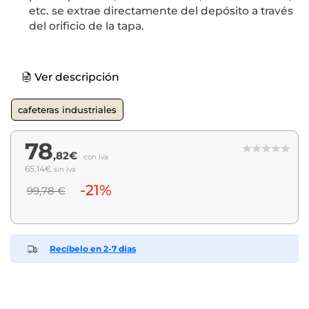
etc. se extrae directamente del depósito a través
del orificio de la tapa.
Ver descripción
cafeteras industriales
78
,82€
con iva
65,14€
sin iva
-21%
99,78 €
Recíbelo en 2-7 días