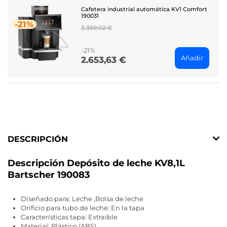
Cafetera industrial automática KV1 Comfort
190031
-21%
Regular
3.359,02 €
price
-21%
Añadir
2.653,63 €
Price
DESCRIPCIÓN
Descripción Depósito de leche KV8,1L
Bartscher 190083
Diseñado para: Leche ,Bolsa de leche
Orificio para tubo de leche: En la tapa
Características tapa: Extraíble
Material: Plástico (ABS)