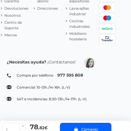
Garantía
abono
expositoras
Devoluciones
Direcciones
Lavavajillas
industrial
Nosotros
Cocinas
Centro de
Industriales
Soporte
Mobiliario
Marcas
hostelería
¿Necesitas ayuda?
¡Contáctanos!
977 595 808
Compra por teléfono
Comercial: 10-13h./14-16h. (L-V)
SAT e Incidencias: 8:30-13h./14-17h. (L-V)
78
© Copyright 2022 PepeBar.com |
Política de cookies |
Aviso legal y
,82€
Comprar