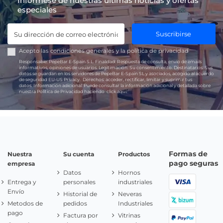
Infórmese de nuestras últimas noticias y ofertas
especiales
Suscribirse
Acepto las
condiciones generales
y la
política de privacidad
Responsable:
PepeBar E-Spain S.L.
Finalidad:
Respuesta de consulta, envío de emails
informativos, opiniones de usuarios.
Legitimación:
Su consentimiento.
Destinatarios:
Sus
datos se guardan en los servidores de PepeBar E-Spain SL y asociados, acogido al acuerdo
de seguridad EU-US Privacy.
Derechos:
acceder, rectificar, limitar y suprimir tus
datos.
Información adicional:
Puede consultar la información adicional y detallada sobre
nuestra Política de Privacidad haciendo
click aquí.
Formas de
Nuestra
Su cuenta
Productos
pago seguras
empresa
Datos
Hornos
Entrega y
personales
industriales
Envío
Historial de
Neveras
Metodos de
pedidos
Industriales
pago
Factura por
Vitrinas