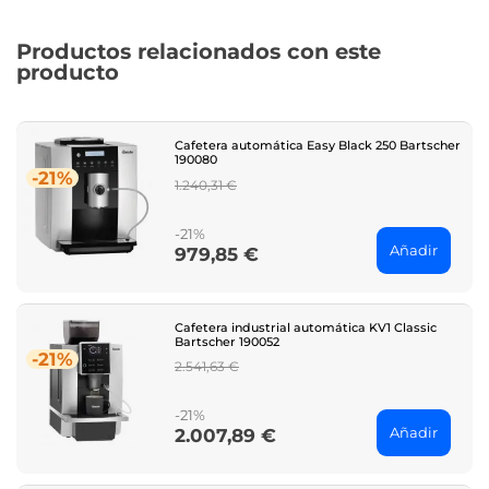
Productos relacionados con este
producto
Cafetera automática Easy Black 250 Bartscher
190080
-21%
Regular
1.240,31 €
price
-21%
Añadir
979,85 €
Price
Cafetera industrial automática KV1 Classic
Bartscher 190052
-21%
Regular
2.541,63 €
price
-21%
Añadir
2.007,89 €
Price