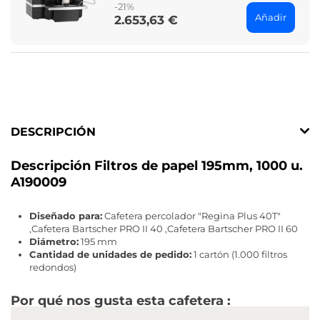
-21%
Añadir
2.653,63 €
Price
DESCRIPCIÓN
Descripción Filtros de papel 195mm, 1000 u.
A190009
Diseñado para:
Cafetera percolador "Regina Plus 40T"
,Cafetera Bartscher PRO II 40 ,Cafetera Bartscher PRO II 60
Diámetro:
195 mm
Cantidad de unidades de pedido:
1 cartón (1.000 filtros
redondos)
Por qué nos gusta esta cafetera :