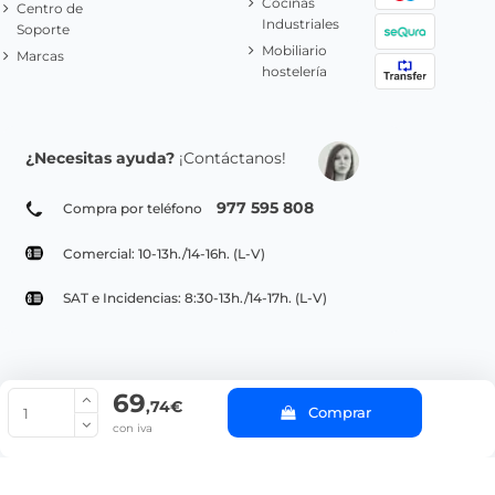
Cocinas
Centro de
Industriales
Soporte
Mobiliario
Marcas
hostelería
¿Necesitas ayuda?
¡Contáctanos!
977 595 808
Compra por teléfono
Comercial: 10-13h./14-16h. (L-V)
SAT e Incidencias: 8:30-13h./14-17h. (L-V)
69
© Copyright 2022 PepeBar.com |
Política de cookies |
Aviso legal y
,74€
Comprar
Condiciones generales de compra |
Blog
con iva