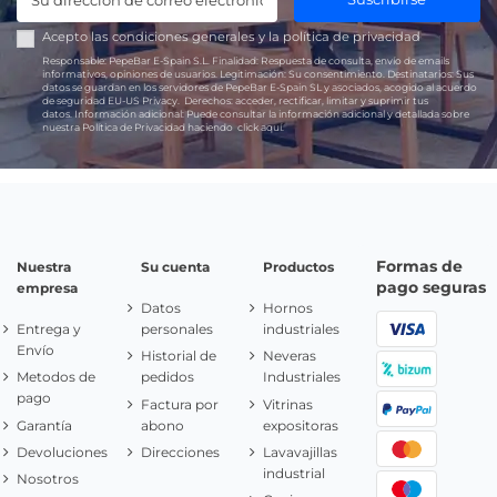
Acepto las
condiciones generales
y la
política de privacidad
Responsable:
PepeBar E-Spain S.L.
Finalidad:
Respuesta de consulta, envío de emails
informativos, opiniones de usuarios.
Legitimación:
Su consentimiento.
Destinatarios:
Sus
datos se guardan en los servidores de PepeBar E-Spain SL y asociados, acogido al acuerdo
de seguridad EU-US Privacy.
Derechos:
acceder, rectificar, limitar y suprimir tus
datos.
Información adicional:
Puede consultar la información adicional y detallada sobre
nuestra Política de Privacidad haciendo
click aquí.
Formas de
Nuestra
Su cuenta
Productos
pago seguras
empresa
Datos
Hornos
Entrega y
personales
industriales
Envío
Historial de
Neveras
Metodos de
pedidos
Industriales
pago
Factura por
Vitrinas
Garantía
abono
expositoras
Devoluciones
Direcciones
Lavavajillas
industrial
Nosotros