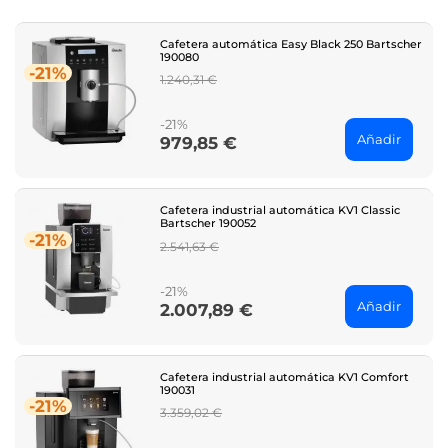
Cafetera automática Easy Black 250 Bartscher
190080
-21%
Regular
1.240,31 €
price
-21%
Añadir
979,85 €
Price
Cafetera industrial automática KV1 Classic
Bartscher 190052
-21%
Regular
2.541,63 €
price
-21%
Añadir
2.007,89 €
Price
Cafetera industrial automática KV1 Comfort
190031
-21%
Regular
3.359,02 €
price