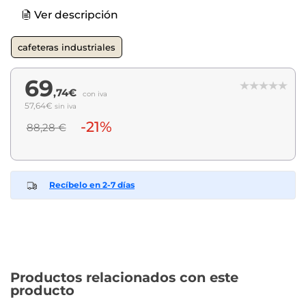
Ver descripción
cafeteras industriales
69
,74€
con iva
57,64€
sin iva
-21%
88,28 €
Recíbelo en 2-7 días
Productos relacionados con este
producto