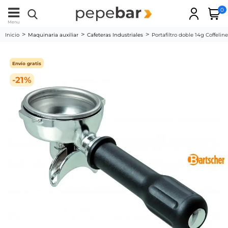
0
Menu
Inicio
Maquinaria auxiliar
Cafeteras Industriales
Portafiltro doble 14g Coffelin
Envío gratis
-21%