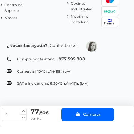
Cocinas
Centro de
Industriales
Soporte
Mobiliario
Marcas
hostelería
¿Necesitas ayuda?
¡Contáctanos!
977 595 808
Compra por teléfono
Comercial: 10-13h./14-16h. (L-V)
SAT e Incidencias: 8:30-13h./14-17h. (L-V)
77
© Copyright 2022 PepeBar.com |
Política de cookies |
Aviso legal y
,50€
Comprar
Condiciones generales de compra |
Blog
con iva