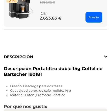
-21%
Regular
3.359,02 €
price
-21%
Añadir
2.653,63 €
Price
DESCRIPCIÓN
Descripción Portafiltro doble 14g Coffeline
Bartscher 190181
Diseño: Descarga para dos tazas
Capacidad aprox. de café molido: 14 g
Material: Latón ,Cromado ,Plástico
Por qué nos gusta: