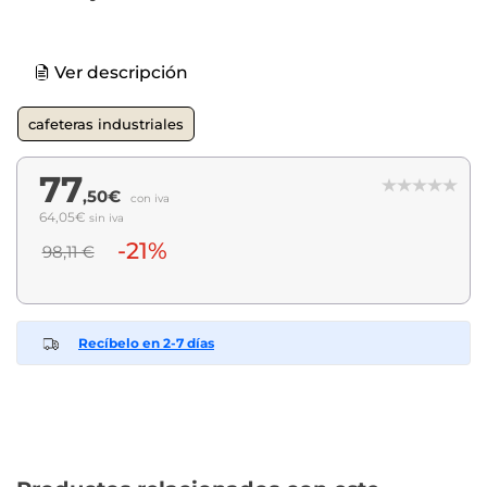
Ver descripción
cafeteras industriales
77
,50€
con iva
64,05€
sin iva
-21%
98,11 €
Recíbelo en 2-7 días