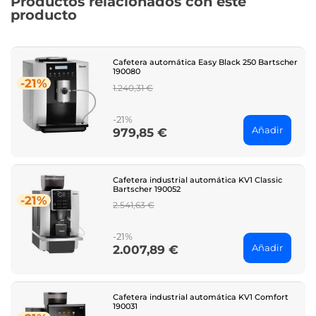
Productos relacionados con este
producto
Cafetera automática Easy Black 250 Bartscher
190080
-21%
Regular
1.240,31 €
price
-21%
Añadir
979,85 €
Price
Cafetera industrial automática KV1 Classic
Bartscher 190052
-21%
Regular
2.541,63 €
price
-21%
Añadir
2.007,89 €
Price
Cafetera industrial automática KV1 Comfort
190031