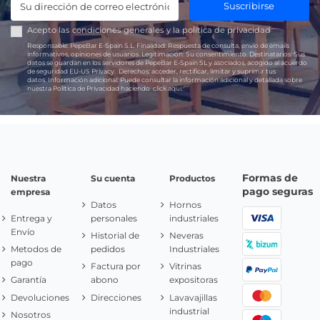
Suscribirse
Acepto las
condiciones generales
y la
política de privacidad
Responsable:
PepeBar E-Spain S.L.
Finalidad:
Respuesta de consulta, envío de emails
informativos, opiniones de usuarios.
Legitimación:
Su consentimiento.
Destinatarios:
Sus
datos se guardan en los servidores de PepeBar E-Spain SL y asociados, acogido al acuerdo
de seguridad EU-US Privacy.
Derechos:
acceder, rectificar, limitar y suprimir tus
datos.
Información adicional:
Puede consultar la información adicional y detallada sobre
nuestra Política de Privacidad haciendo
click aquí.
Formas de
Nuestra
Su cuenta
Productos
pago seguras
empresa
Datos
Hornos
Entrega y
personales
industriales
Envío
Historial de
Neveras
Metodos de
pedidos
Industriales
pago
Factura por
Vitrinas
Garantía
abono
expositoras
Devoluciones
Direcciones
Lavavajillas
industrial
Nosotros