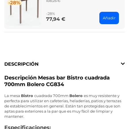
Regular
108,25 €
-28%
price
-28%
Añadir
77,94 €
Price
DESCRIPCIÓN
Descripción Mesas bar Bistro cuadrada
700mm Bolero CG834
La mesa
Bistro
cuadrada 700mm
Bolero
es muy resistente y
perfecta para utilizar en cafeterías, heladerías, patios y terrazas
de establecimientos en general. Están tan protegidas que son
aptas para exteriores a la par que es muy fácil de limpiar y
mantener.
Especificaciones: