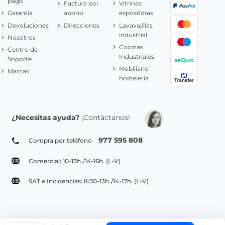
pago
Factura por
Vitrinas
Garantía
abono
expositoras
Devoluciones
Direcciones
Lavavajillas
industrial
Nosotros
Cocinas
Centro de
Industriales
Soporte
Mobiliario
Marcas
hostelería
¿Necesitas ayuda?
¡Contáctanos!
977 595 808
Compra por teléfono
Comercial: 10-13h./14-16h. (L-V)
SAT e Incidencias: 8:30-13h./14-17h. (L-V)