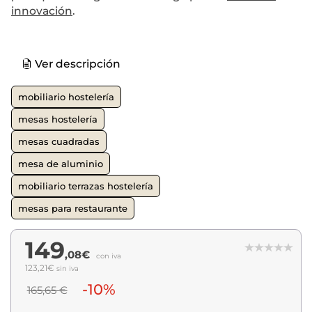
innovación
.
Ver descripción
mobiliario hostelería
mesas hostelería
mesas cuadradas
mesa de aluminio
mobiliario terrazas hostelería
mesas para restaurante
149
,08€
con iva
123,21€
sin iva
-10%
165,65 €