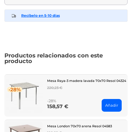
Recíbelo en 5-10 días
Productos relacionados con este
producto
Mesa Raya-3 madera lavada 70x70 Resol 04324
Regular
220,23 €
-28%
price
-28%
Añadir
158,57 €
Price
Mesa London 70x70 arena Resol 04583