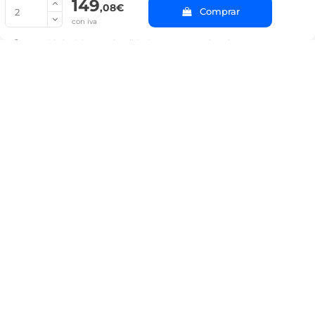
149
© Copyright 2022 PepeBar.com |
Política de cookies |
Aviso legal y
,08€
Comprar
Condiciones generales de compra |
Blog
con iva
La cantidad mínima en el pedido de compra para el producto es 2.