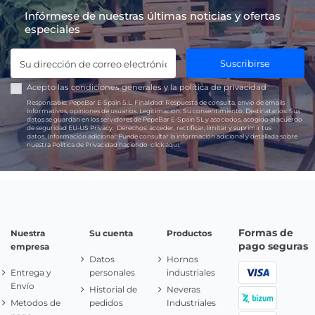
Infórmese de nuestras últimas noticias y ofertas
especiales
Suscribirse
Acepto las
condiciones generales
y la
política de privacidad
Responsable:
PepeBar E-Spain S.L.
Finalidad:
Respuesta de consulta, envío de emails
informativos, opiniones de usuarios.
Legitimación:
Su consentimiento.
Destinatarios:
Sus
datos se guardan en los servidores de PepeBar E-Spain SL y asociados, acogido al acuerdo
de seguridad EU-US Privacy.
Derechos:
acceder, rectificar, limitar y suprimir tus
datos.
Información adicional:
Puede consultar la información adicional y detallada sobre
nuestra Política de Privacidad haciendo
click aquí.
Formas de
Nuestra
Su cuenta
Productos
pago seguras
empresa
Datos
Hornos
Entrega y
personales
industriales
Envío
Historial de
Neveras
Metodos de
pedidos
Industriales