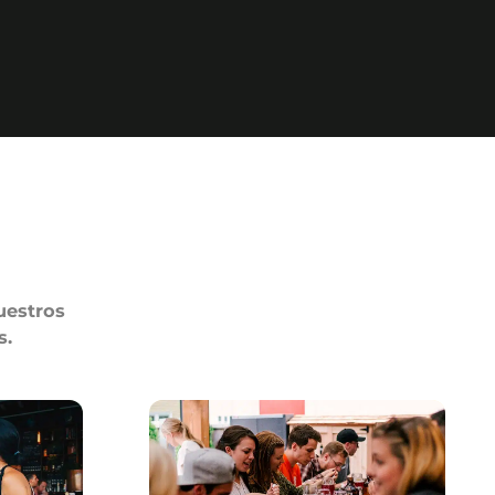
uestros
s.