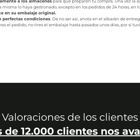
tamente a los almacenes
para que preparen tu compra. Una vez la age
misma lo haya gestionado, excepto en los pedidos de 24 horas, en los
te en su embalaje original.
n perfectas condiciones
. De no ser así, anota en el albarán de entreg
as el pedido, no tires el embalaje hasta pasados unos días, por si tuv
Valoraciones de los clientes
 de 12.000 clientes nos ava