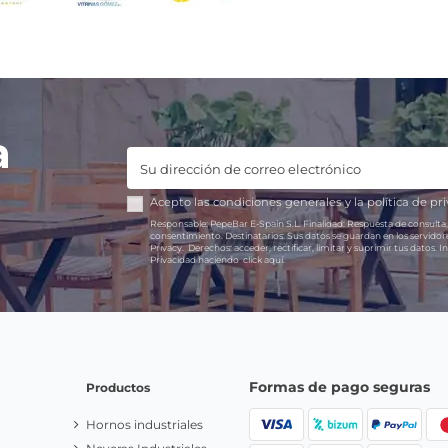
a
Acepto las
condiciones generales
y la
política de pr
Responsable:
PepeBar E-Spain S.L.
Finalidad:
Respuesta de consulta,
consentimiento.
Destinatarios:
Sus datos se guardan en los servido
Privacy.
Derechos:
acceder, rectificar, limitar y suprimir tus datos.
In
Privacidad haciendo
click aquí.
Formas de pago seguras
Productos
Hornos industriales