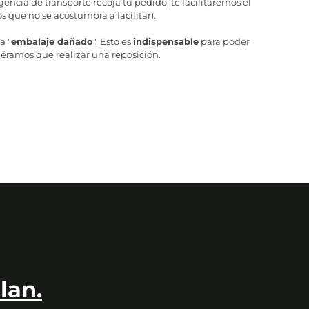
ncia de transporte recoja tu pedido, te facilitaremos el
 que no se acostumbra a facilitar).
a "
embalaje dañado
". Esto es
indispensable
para poder
iéramos que realizar una reposición.
lan.