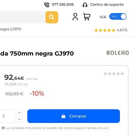
977 595 808
Centro de soporte
IVA
negra GJ970
4,67/5
rada 750mm negra GJ970
92
,64€
con iva
76,56€
sin iva
-10%
102,93 €
Comprar
La cantidad mínima en el pedido de compra para el producto es 2.