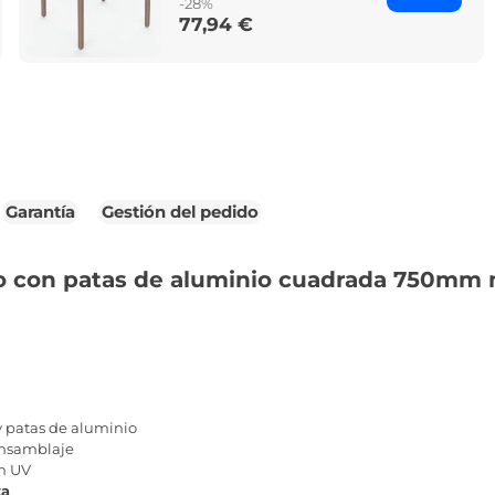
-28%
77,94 €
Price
Garantía
Gestión del pedido
o con patas de aluminio cuadrada 750mm 
y patas de aluminio
 ensamblaje
ón UV
za