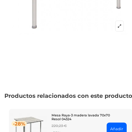
Productos relacionados con este product
Mesa Raya-3 madera lavada 70x70
Resol 04324
-28%
Regular
220,23 €
Añadir
price