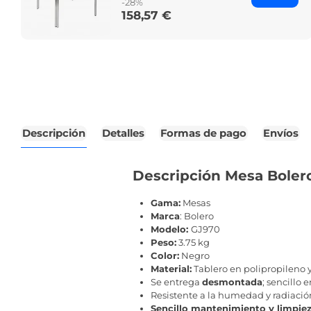
-28%
158,57 €
Price
Descripción
Detalles
Formas de pago
Envíos
Descripción Mesa Boler
Gama:
Mesas
Marca
: Bolero
Modelo:
GJ970
Peso:
3.75 kg
Color:
Negro
Material:
Tablero en polipropileno 
Se entrega
desmontada
; sencillo
Resistente a la humedad y radiaci
Sencillo mantenimiento y limpie