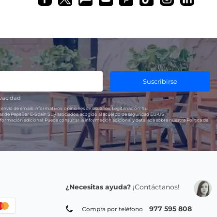
Suscribirse
ivacidad
 envío de emails informativos, opiniones de usuarios.
Legitimación:
Su
res de PepeBar E-Spain SL y asociados, acogido al acuerdo de seguridad EU-US
formación adicional:
Puede consultar la información adicional y detallada sobre nuestra Política de
¿Necesitas ayuda?
¡Contáctanos!
977 595 808
Compra por teléfono