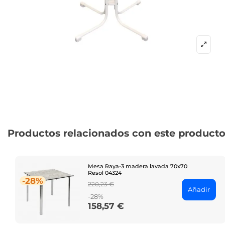
Productos relacionados con este product
Mesa Raya-3 madera lavada 70x70
Resol 04324
-28%
Regular
220,23 €
Añadir
price
-28%
158,57 €
Price