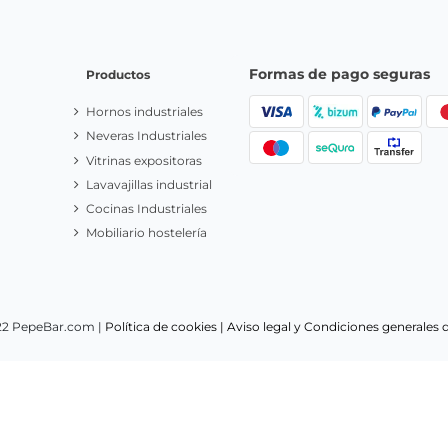
a
Acepto las
condiciones generales
y la
política de pr
Responsable:
PepeBar E-Spain S.L.
Finalidad:
Respuesta de consulta,
consentimiento.
Destinatarios:
Sus datos se guardan en los servido
Privacy.
Derechos:
acceder, rectificar, limitar y suprimir tus datos.
In
Privacidad haciendo
click aquí.
Formas de pago seguras
Productos
Hornos industriales
Neveras Industriales
Vitrinas expositoras
Lavavajillas industrial
Cocinas Industriales