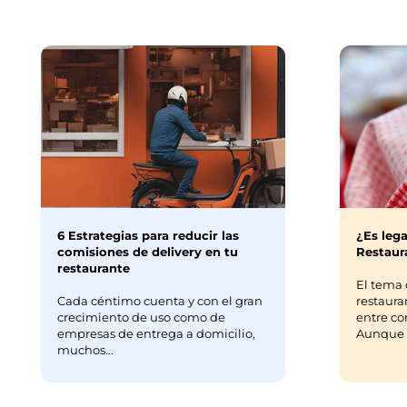
Hemos 
c