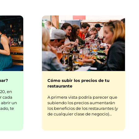
uestros
s.