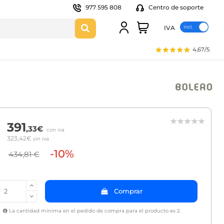
977 595 808
Centro de soporte
IVA
4,67/5
391
,33€
con iva
323,42€
sin iva
-10%
434,81 €
Comprar
La cantidad mínima en el pedido de compra para el producto es 2.