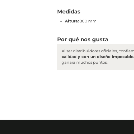
Medidas
Altura:
800 mm
Por qué nos gusta
Al ser distribuidores oficiales, conf
calidad y con un diseño impecable
ganará muchos puntos.
¿Qué recibirás con tu compra?
Una vez hayas realizado la compra,
te enviaremos un ema
A partir de ese momento,
tramitaremos tu pedido direc
número de seguimiento del transporte (tan pronto como la 
Pasado el tiempo de transporte,
se te entregará el paque
Cuando recibas tu pedido,
revisa que el embalaje esté e
reclamar cualquier desperfecto en el producto. Una vez abr