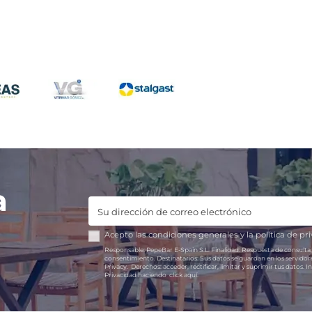
¿Cuánto cuesta abrir un 
l cobrar el pan en un
nte a los clientes?
Según datos del INE del 20
España tenemos un bar po
del cobro del pan en
175 personas. Sin embargo,
ntes suele generar debate
bar puede parecer complic
mensales y hosteleros.
pueden……
uchos clientes...