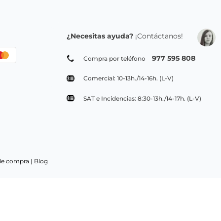
Suscribirse
ivacidad
 envío de emails informativos, opiniones de usuarios.
Legitimación:
Su
res de PepeBar E-Spain SL y asociados, acogido al acuerdo de seguridad EU-US
formación adicional:
Puede consultar la información adicional y detallada sobre nuestra Política de
¿Necesitas ayuda?
¡Contáctanos!
977 595 808
Compra por teléfono
Comercial: 10-13h./14-16h. (L-V)
SAT e Incidencias: 8:30-13h./14-17h. (L-V)