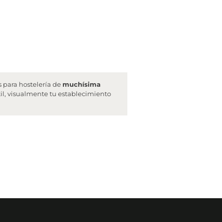
 para hostelería de
muchísima
til, visualmente tu establecimiento
ncia de transporte recoja tu pedido, te facilitaremos el
 que no se acostumbra a facilitar).
a "
embalaje dañado
". Esto es
indispensable
para poder
iéramos que realizar una reposición.