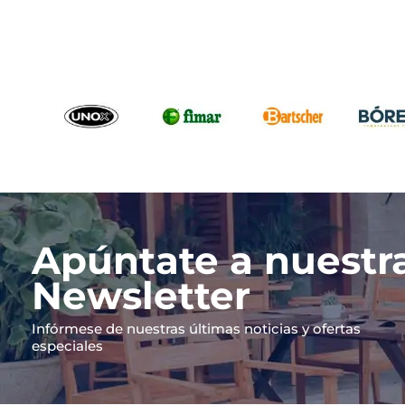
6 Estrategias para reducir las
¿Es lega
comisiones de delivery en tu
Restaura
restaurante
El tema 
Cada céntimo cuenta y con el gran
restaura
crecimiento de uso como de
entre co
empresas de entrega a domicilio,
Aunque m
muchos...