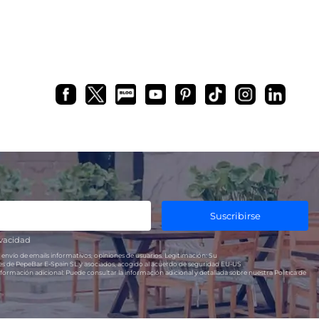
bar?
Cómo subir los precios de tu
restaurante
20, en
r cada
A primera vista podría parecer que
 abrir un
subiendo los precios aumentarán
ado, te
los beneficios de los restaurantes (y
de cualquier clase de negocio)…