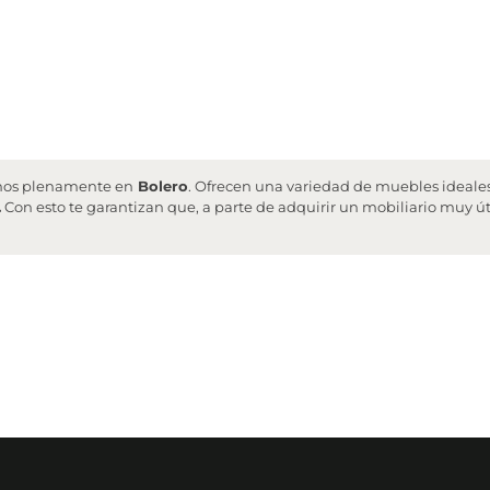
iamos plenamente en
Bolero
. Ofrecen una variedad de muebles ideales
.
Con esto te garantizan que, a parte de adquirir un mobiliario muy ú
il
confirmándote que tu pedido se ha realizado correctamente.
tamente a los almacenes
para que preparen tu compra. Una vez la age
misma lo haya gestionado, excepto en los pedidos de 24 horas, en los
te en su embalaje original.
n perfectas condiciones
. De no ser así, anota en el albarán de entreg
as el pedido, no tires el embalaje hasta pasados unos días, por si tuv