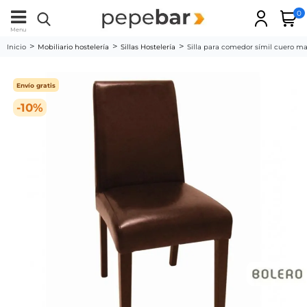
0
Menu
Inicio
Mobiliario hostelería
Sillas Hostelería
Silla para comedor símil cuero m
Envío gratis
-10%