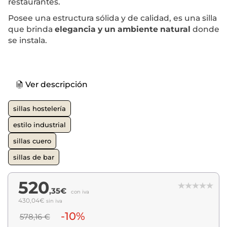
restaurantes.
Posee una estructura sólida y de calidad, es una silla
que brinda
elegancia y un ambiente natural
donde
se instala.
Ver descripción
sillas hostelería
estilo industrial
sillas cuero
sillas de bar
520
,35€
con iva
430,04€
sin iva
-10%
578,16 €