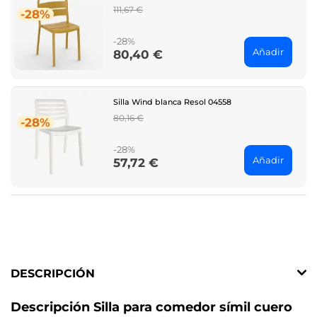
Regular
111,67 €
-28%
price
-28%
Añadir
80,40 €
Price
Silla Wind blanca Resol 04558
Regular
80,16 €
-28%
price
-28%
Añadir
57,72 €
Price
DESCRIPCIÓN
Descripción Silla para comedor símil cuero