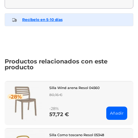
Recíbelo en 5-10 días
Productos relacionados con este
producto
Silla Wind arena Resol 04560
Regular
80,16 €
-28%
price
-28%
Añadir
57,72 €
Price
Silla Como toscano Resol 05348