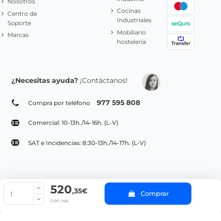
Nosotros
Cocinas
Centro de
Industriales
Soporte
Mobiliario
Marcas
hostelería
¿Necesitas ayuda?
¡Contáctanos!
977 595 808
Compra por teléfono
Comercial: 10-13h./14-16h. (L-V)
SAT e Incidencias: 8:30-13h./14-17h. (L-V)
520
© Copyright 2022 PepeBar.com |
Política de cookies |
Aviso legal y
,35€
Comprar
Condiciones generales de compra |
Blog
con iva