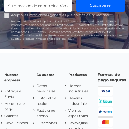
Suscribirse
Acepto las
condiciones generales
y la
política de privacidad
Responsable:
PepeBar E-Spain S.L.
Finalidad:
Respuesta de consulta, envío de emails
informativos, opiniones de usuarios.
Legitimación:
Su consentimiento.
Destinatarios:
Sus
datos se guardan en los servidores de PepeBar E-Spain SL y asociados, acogido al acuerdo
de seguridad EU-US Privacy.
Derechos:
acceder, rectificar, limitar y suprimir tus
datos.
Información adicional:
Puede consultar la información adicional y detallada sobre
nuestra Política de Privacidad haciendo
click aquí.
Formas de
Nuestra
Su cuenta
Productos
pago seguras
empresa
Datos
Hornos
Entrega y
personales
industriales
Envío
Historial de
Neveras
Metodos de
pedidos
Industriales
pago
Factura por
Vitrinas
Garantía
abono
expositoras
Devoluciones
Direcciones
Lavavajillas
industrial