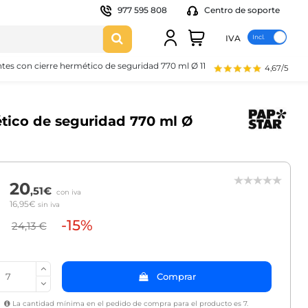
977 595 808
Centro de soporte
IVA
tes con cierre hermético de seguridad 770 ml Ø 11,8 cm · 11,3 cm
4,67/5
ético de seguridad 770 ml Ø
20
,51€
con iva
16,95€
sin iva
-15%
24,13 €
Comprar
La cantidad mínima en el pedido de compra para el producto es 7.