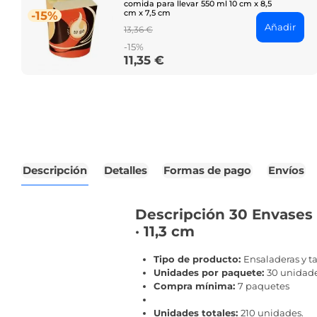
comida para llevar 550 ml 10 cm x 8,5
cm x 7,5 cm
-15%
Añadir
Regular
13,36 €
price
-15%
11,35 €
Price
Descripción
Detalles
Formas de pago
Envíos
Descripción 30 Envases 
· 11,3 cm
Tipo de producto:
Ensaladeras y t
Unidades por paquete:
30 unidad
Compra mínima:
7 paquetes
Unidades totales:
210 unidades.