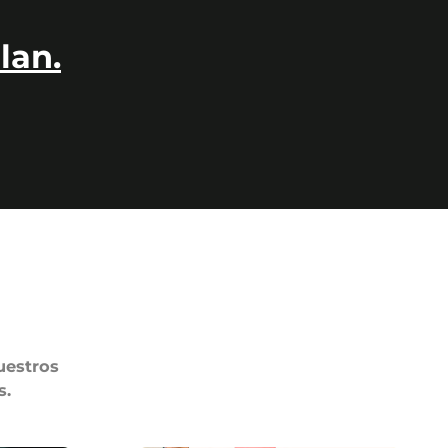
lan.
uestros
s.