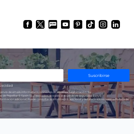
Suscribirse
ivacidad
 envío de emails informativos, opiniones de usuarios.
Legitimación:
Su
res de PepeBar E-Spain SL y asociados, acogido al acuerdo de seguridad EU-US
formación adicional:
Puede consultar la información adicional y detallada sobre nuestra Política de