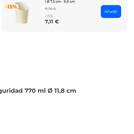
l Ø 7,5 cm · 9,9 cm
-15%
Regular
8,36 €
Añadir
price
-15%
7,11 €
Price
guridad 770 ml Ø 11,8 cm