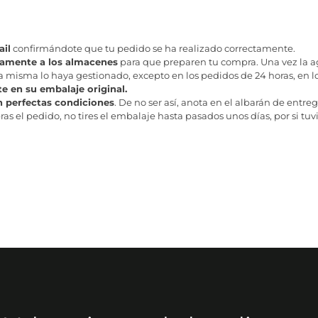
il
confirmándote que tu pedido se ha realizado correctamente.
tamente a los almacenes
para que preparen tu compra. Una vez la age
misma lo haya gestionado, excepto en los pedidos de 24 horas, en los
te en su embalaje original.
n perfectas condiciones
. De no ser así, anota en el albarán de entreg
as el pedido, no tires el embalaje hasta pasados unos días, por si tuv