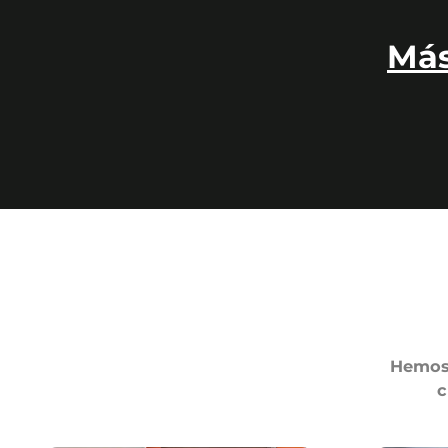
Más
Hemos 
c