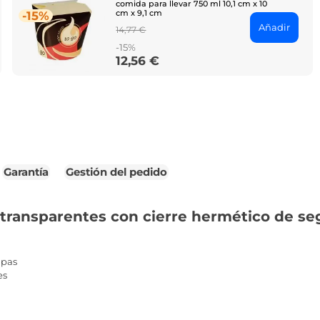
comida para llevar 750 ml 10,1 cm x 10
cm x 9,1 cm
-15%
Añadir
Regular
14,77 €
price
-15%
12,56 €
Price
Garantía
Gestión del pedido
transparentes con cierre hermético de se
apas
es