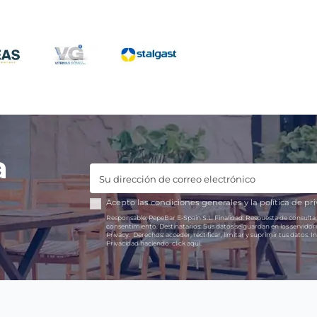
a
Acepto las
condiciones generales
y la
política de pr
Responsable:
PepeBar E-Spain S.L.
Finalidad:
Respuesta de consulta,
consentimiento.
Destinatarios:
Sus datos se guardan en los servido
Privacy.
Derechos:
acceder, rectificar, limitar y suprimir tus datos.
In
Privacidad haciendo
click aquí.