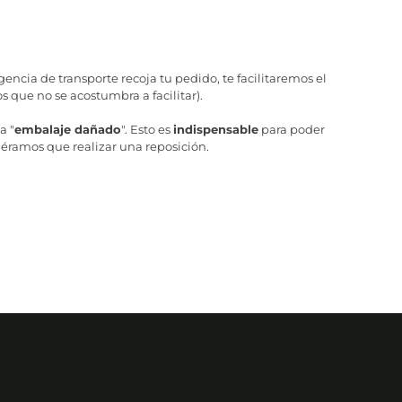
ncia de transporte recoja tu pedido, te facilitaremos el
 que no se acostumbra a facilitar).
a "
embalaje dañado
". Esto es
indispensable
para poder
iéramos que realizar una reposición.