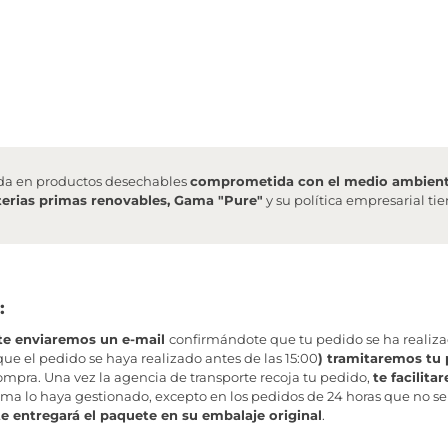
da en productos desechables
comprometida con el medio ambien
erias primas renovables, Gama "Pure"
y su política empresarial t
:
te enviaremos un e-mail
confirmándote que tu pedido se ha realiz
ue el pedido se haya realizado antes de las 15:00
) tramitaremos tu 
mpra. Una vez la agencia de transporte recoja tu pedido,
te facilit
ma lo haya gestionado, excepto en los pedidos de 24 horas que no se
te entregará el paquete en su embalaje original
.