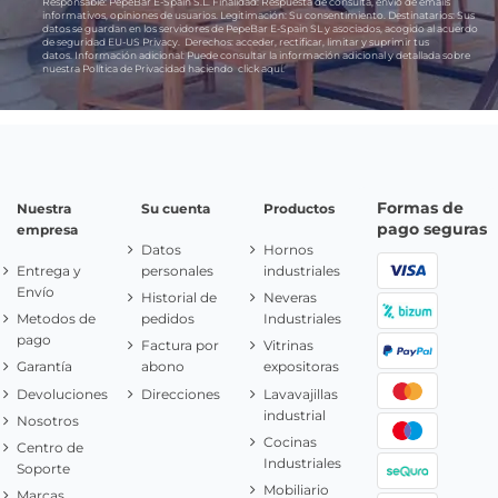
Responsable:
PepeBar E-Spain S.L.
Finalidad:
Respuesta de consulta, envío de emails
informativos, opiniones de usuarios.
Legitimación:
Su consentimiento.
Destinatarios:
Sus
datos se guardan en los servidores de PepeBar E-Spain SL y asociados, acogido al acuerdo
de seguridad EU-US Privacy.
Derechos:
acceder, rectificar, limitar y suprimir tus
datos.
Información adicional:
Puede consultar la información adicional y detallada sobre
nuestra Política de Privacidad haciendo
click aquí.
Formas de
Nuestra
Su cuenta
Productos
pago seguras
empresa
Datos
Hornos
Entrega y
personales
industriales
Envío
Historial de
Neveras
Metodos de
pedidos
Industriales
pago
Factura por
Vitrinas
Garantía
abono
expositoras
Devoluciones
Direcciones
Lavavajillas
industrial
Nosotros
Cocinas
Centro de
Industriales
Soporte
Mobiliario
Marcas