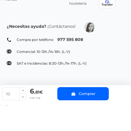
hostelería
¿Necesitas ayuda?
¡Contáctanos!
977 595 808
Compra por teléfono
Comercial: 10-13h./14-16h. (L-V)
SAT e Incidencias: 8:30-13h./14-17h. (L-V)
6
© Copyright 2022 PepeBar.com |
Política de cookies |
Aviso legal y
,81€
Comprar
Condiciones generales de compra |
Blog
con iva
La cantidad mínima en el pedido de compra para el producto es 10.