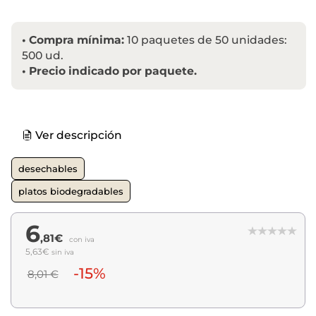
•
Compra mínima:
10 paquetes de 50 unidades:
500 ud.
•
Precio indicado por paquete.
Ver descripción
desechables
platos biodegradables
6
,81€
con iva
5,63€
sin iva
-15%
8,01 €