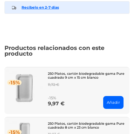
Recíbelo en 2-7 días
Productos relacionados con este
producto
250 Platos, cartón biodegradable gama Pure
cuadrado 9 cm x 15 cm blanco
-15%
Regular
11,72 €
price
-15%
Añadir
9,97 €
Price
250 Platos, cartón biodegradable gama Pure
cuadrado 8 cm x 23 cm blanco
-15%
Regular