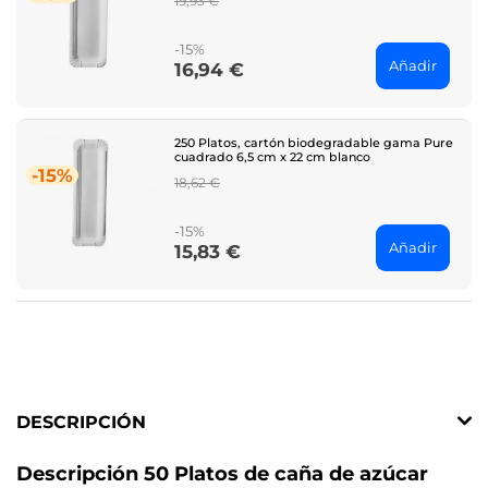
19,93 €
price
-15%
Añadir
16,94 €
Price
250 Platos, cartón biodegradable gama Pure
cuadrado 6,5 cm x 22 cm blanco
-15%
Regular
18,62 €
price
-15%
Añadir
15,83 €
Price
DESCRIPCIÓN
Descripción 50 Platos de caña de azúcar