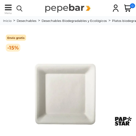
0
Menu
Inicio
Desechables
Desechables Biodegradables y Ecológicos
Platos biodegr
Envío gratis
-15%