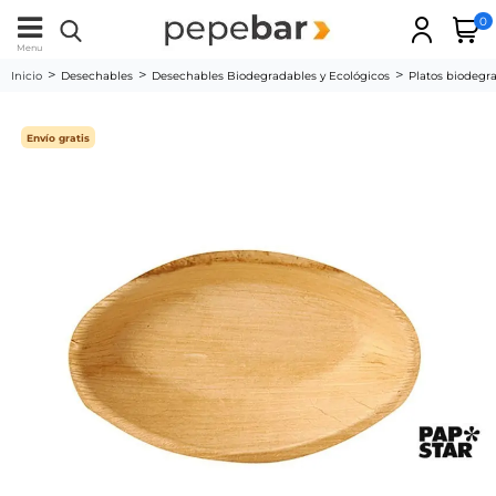
0
Menu
Inicio
Desechables
Desechables Biodegradables y Ecológicos
Platos biodegr
Envío gratis