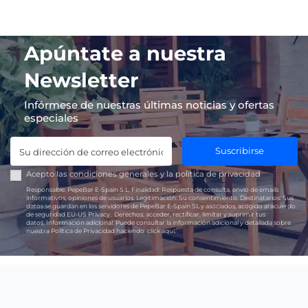
Apúntate a nuestra
Newsletter
Infórmese de nuestras últimas noticias y ofertas
especiales
Suscribirse
Acepto las
condiciones generales
y la
política de privacidad
Responsable:
PepeBar E-Spain S.L.
Finalidad:
Respuesta de consulta, envío de emails
informativos, opiniones de usuarios.
Legitimación:
Su consentimiento.
Destinatarios:
Sus
datos se guardan en los servidores de PepeBar E-Spain SL y asociados, acogido al acuerdo
de seguridad EU-US Privacy.
Derechos:
acceder, rectificar, limitar y suprimir tus
datos.
Información adicional:
Puede consultar la información adicional y detallada sobre
nuestra Política de Privacidad haciendo
click aquí.