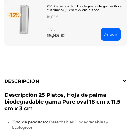
250 Platos, cartón biodegradable gama Pure
cuadrado 6,5 cm x 22 cm blanco
-15%
Regular
18,62 €
price
-15%
Añadir
15,83 €
Price
DESCRIPCIÓN
Descripción 25 Platos, Hoja de palma
biodegradable gama Pure oval 18 cm x 11,5
cm x 3 cm
Tipo de producto:
Desechables Biodegradables y
Ecológicos