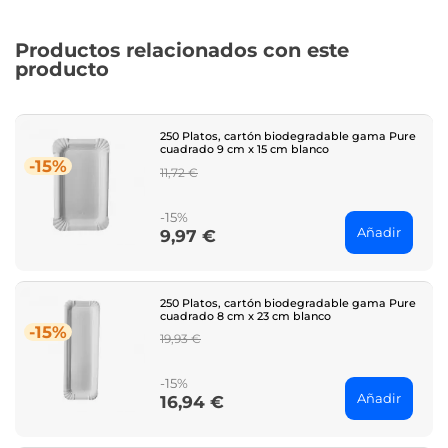
Productos relacionados con este
producto
250 Platos, cartón biodegradable gama Pure
cuadrado 9 cm x 15 cm blanco
-15%
Regular
11,72 €
price
-15%
Añadir
9,97 €
Price
250 Platos, cartón biodegradable gama Pure
cuadrado 8 cm x 23 cm blanco
-15%
Regular
19,93 €
price
-15%
Añadir
16,94 €
Price