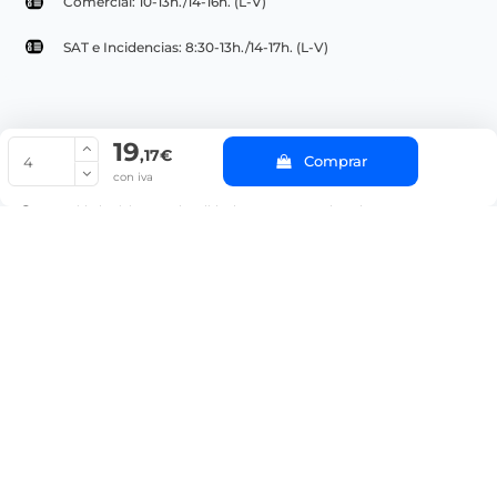
Comercial: 10-13h./14-16h. (L-V)
SAT e Incidencias: 8:30-13h./14-17h. (L-V)
19
© Copyright 2022 PepeBar.com |
Política de cookies |
Aviso legal y
,17€
Comprar
Condiciones generales de compra |
Blog
con iva
La cantidad mínima en el pedido de compra para el producto es 4.