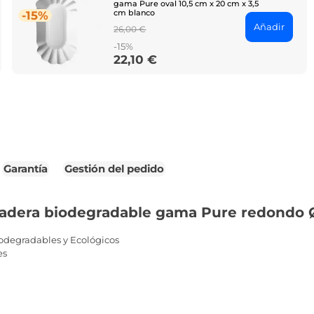
gama Pure oval 10,5 cm x 20 cm x 3,5
cm blanco
-15%
Añadir
Regular
26,00 €
price
-15%
22,10 €
Price
Garantía
Gestión del pedido
madera biodegradable gama Pure redondo Ø
odegradables y Ecológicos
es