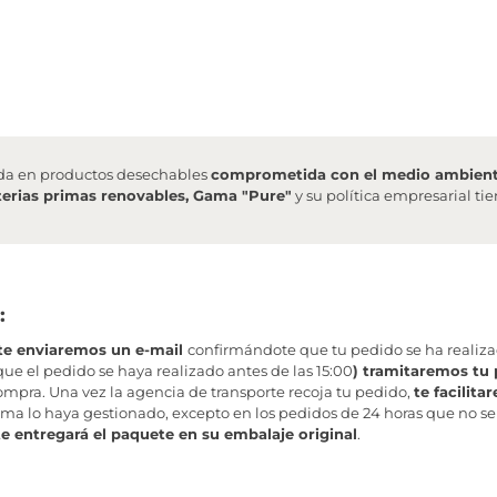
da en productos desechables
comprometida con el medio ambien
erias primas renovables, Gama "Pure"
y su política empresarial t
:
te enviaremos un e-mail
confirmándote que tu pedido se ha realiz
ue el pedido se haya realizado antes de las 15:00
) tramitaremos tu 
mpra. Una vez la agencia de transporte recoja tu pedido,
te facilit
ma lo haya gestionado, excepto en los pedidos de 24 horas que no se
te entregará el paquete en su embalaje original
.