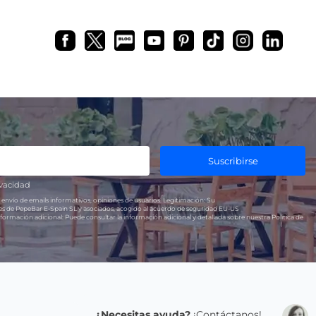
Suscribirse
ivacidad
 envío de emails informativos, opiniones de usuarios.
Legitimación:
Su
res de PepeBar E-Spain SL y asociados, acogido al acuerdo de seguridad EU-US
formación adicional:
Puede consultar la información adicional y detallada sobre nuestra Política de
¿Necesitas ayuda?
¡Contáctanos!