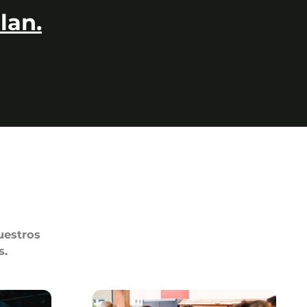
lan.
uestros
s.