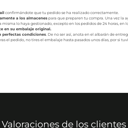
il
confirmándote que tu pedido se ha realizado correctamente.
tamente a los almacenes
para que preparen tu compra. Una vez la age
misma lo haya gestionado, excepto en los pedidos de 24 horas, en los
te en su embalaje original.
n perfectas condiciones
. De no ser así, anota en el albarán de entreg
as el pedido, no tires el embalaje hasta pasados unos días, por si tuv
Valoraciones de los clientes