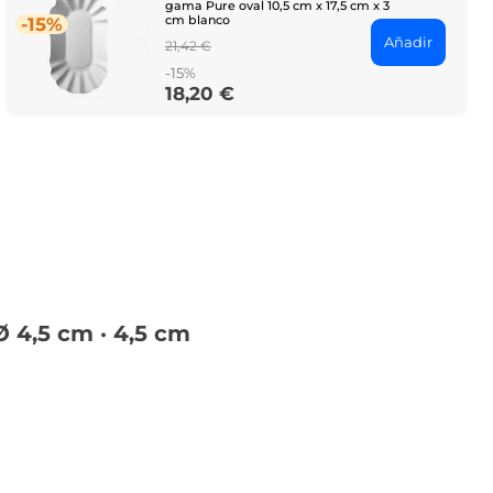
gama Pure oval 10,5 cm x 17,5 cm x 3
cm blanco
-15%
Añadir
Regular
21,42 €
price
-15%
18,20 €
Price
 4,5 cm · 4,5 cm