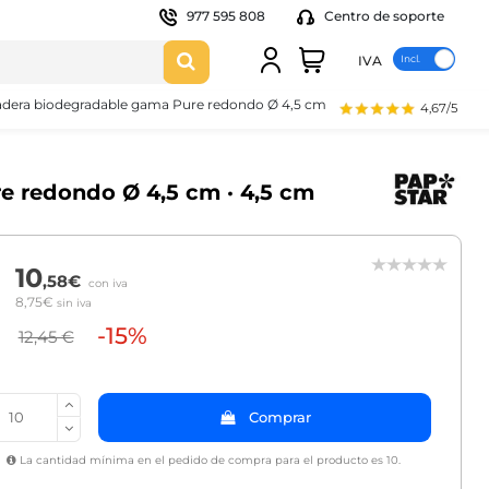
977 595 808
Centro de soporte
IVA
adera biodegradable gama Pure redondo Ø 4,5 cm · 4,5 cm
4,67/5
e redondo Ø 4,5 cm · 4,5 cm
10
,58€
con iva
8,75€
sin iva
-15%
12,45 €
Comprar
La cantidad mínima en el pedido de compra para el producto es 10.