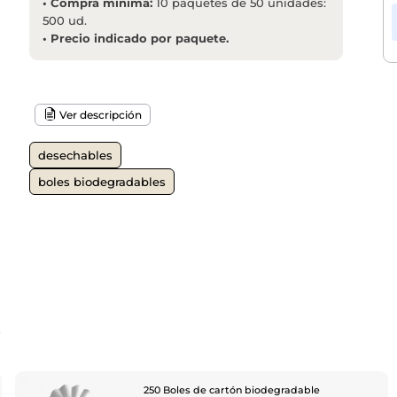
•
Compra mínima:
10 paquetes de 50 unidades:
500 ud.
•
Precio indicado por paquete.
Ver descripción
desechables
boles biodegradables
o
250 Boles de cartón biodegradable