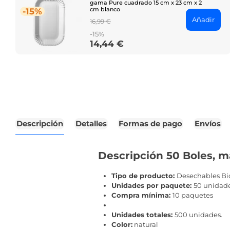
gama Pure cuadrado 15 cm x 23 cm x 2
cm blanco
-15%
Añadir
Regular
16,99 €
price
-15%
14,44 €
Price
Descripción
Detalles
Formas de pago
Envíos
Descripción 50 Boles, 
Tipo de producto:
Desechables Bi
Unidades por paquete:
50 unidad
Compra mínima:
10 paquetes
Unidades totales:
500 unidades.
Color:
natural