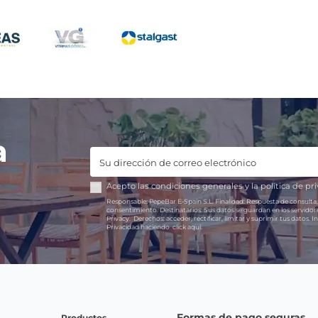
a
Acepto las
condiciones generales
y la
política de pr
Responsable:
PepeBar E-Spain S.L.
Finalidad:
Respuesta de consulta,
consentimiento.
Destinatarios:
Sus datos se guardan en los servido
Privacy.
Derechos:
acceder, rectificar, limitar y suprimir tus datos.
In
Privacidad haciendo
click aquí.
Formas de pago seguras
Productos