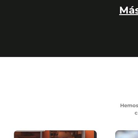
Más
Hemos 
c