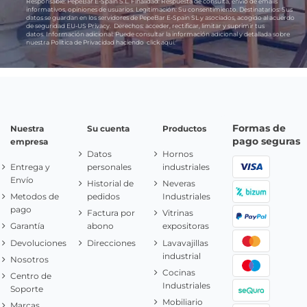
Responsable:
PepeBar E-Spain S.L.
Finalidad:
Respuesta de consulta, envío de emails
informativos, opiniones de usuarios.
Legitimación:
Su consentimiento.
Destinatarios:
Sus
datos se guardan en los servidores de PepeBar E-Spain SL y asociados, acogido al acuerdo
de seguridad EU-US Privacy.
Derechos:
acceder, rectificar, limitar y suprimir tus
datos.
Información adicional:
Puede consultar la información adicional y detallada sobre
nuestra Política de Privacidad haciendo
click aquí.
Formas de
Nuestra
Su cuenta
Productos
pago seguras
empresa
Datos
Hornos
Entrega y
personales
industriales
Envío
Historial de
Neveras
Metodos de
pedidos
Industriales
pago
Factura por
Vitrinas
Garantía
abono
expositoras
Devoluciones
Direcciones
Lavavajillas
industrial
Nosotros
Cocinas
Centro de
Industriales
Soporte
Mobiliario
Marcas