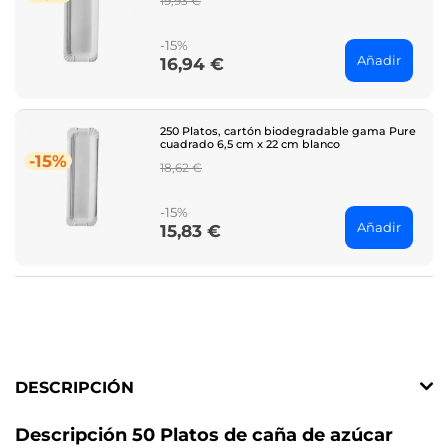
19,93 €
price
-15%
Añadir
16,94 €
Price
250 Platos, cartón biodegradable gama Pure
cuadrado 6,5 cm x 22 cm blanco
-15%
Regular
18,62 €
price
-15%
Añadir
15,83 €
Price
DESCRIPCIÓN
Descripción 50 Platos de caña de azúcar