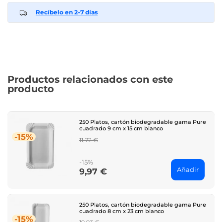
Recíbelo en 2-7 días
Productos relacionados con este
producto
250 Platos, cartón biodegradable gama Pure
cuadrado 9 cm x 15 cm blanco
-15%
Regular
11,72 €
price
-15%
Añadir
9,97 €
Price
250 Platos, cartón biodegradable gama Pure
cuadrado 8 cm x 23 cm blanco
-15%
Regular