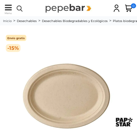
0
Menu
Inicio
Desechables
Desechables Biodegradables y Ecológicos
Platos biodegr
Envío gratis
-15%