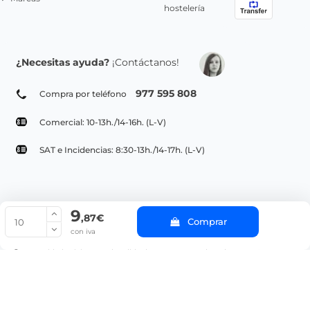
hostelería
¿Necesitas ayuda?
¡Contáctanos!
977 595 808
Compra por teléfono
Comercial: 10-13h./14-16h. (L-V)
SAT e Incidencias: 8:30-13h./14-17h. (L-V)
9
© Copyright 2022 PepeBar.com |
Política de cookies |
Aviso legal y
,87€
Comprar
Condiciones generales de compra |
Blog
con iva
La cantidad mínima en el pedido de compra para el producto es 10.