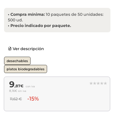
•
Compra mínima:
10 paquetes de 50 unidades:
500 ud.
•
Precio indicado por paquete.
Ver descripción
desechables
platos biodegradables
9
,87€
con iva
8,16€
sin iva
-15%
11,62 €