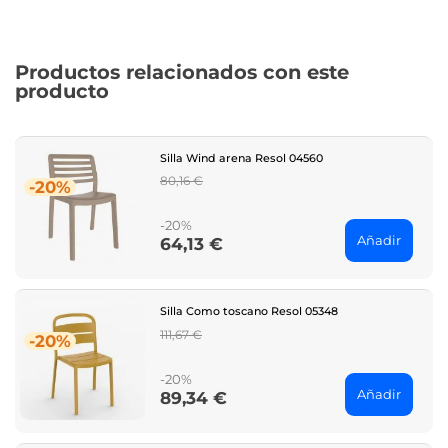
Productos relacionados con este
producto
Silla Wind arena Resol 04560
Regular
80,16 €
-20%
price
-20%
Añadir
64,13 €
Price
Silla Como toscano Resol 05348
Regular
111,67 €
-20%
price
-20%
Añadir
89,34 €
Price