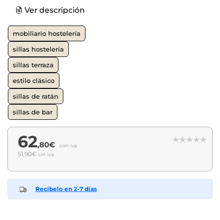
Ver descripción
mobiliario hostelería
sillas hostelería
sillas terraza
estilo clásico
sillas de ratán
sillas de bar
62
,80€
con iva
51,90€
sin iva
Recíbelo en 2-7 días