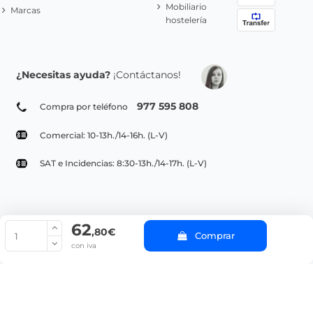
Mobiliario
Marcas
hostelería
¿Necesitas ayuda?
¡Contáctanos!
977 595 808
Compra por teléfono
Comercial: 10-13h./14-16h. (L-V)
SAT e Incidencias: 8:30-13h./14-17h. (L-V)
62
© Copyright 2022 PepeBar.com |
Política de cookies |
Aviso legal y
,80€
Comprar
Condiciones generales de compra |
Blog
con iva