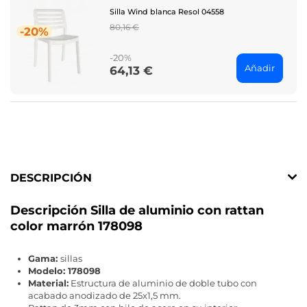
Silla Wind blanca Resol 04558
Regular
80,16 €
-20%
price
-20%
Añadir
64,13 €
Price
DESCRIPCIÓN
Descripción Silla de aluminio con rattan
color marrón 178098
Gama:
sillas
Modelo:
178098
Material:
Estructura de aluminio de doble tubo con
acabado anodizado de 25x1,5 mm.