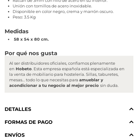
Rattan de 3mm con hilo de acero en su interior.
Unión con tornillos de acero inoxidable.
Disponible en color negro, crema y marrón oscuro.
Peso: 3.5 Kg
Medidas
58 x 54 x 80 cm.
Por qué nos gusta
Al ser distribuidores oficiales, confiamos plenamente
en
Hobeto
. Esta empresa española está especializada en
la venta de mobiliario para hostelería. Sillas, taburetes,
mesas... todo lo que necesitas para
amueblar y
acondicionar a tu negocio al
mejor precio
sin duda.
DETALLES
FORMAS DE PAGO
ENVÍOS