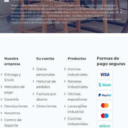
Responsable:
PepeBar E-Spain S.L.
Finalidad:
Respuesta de consulta, envío de emails
informativos, opiniones de usuarios.
Legitimación:
Su consentimiento.
Destinatarios:
Sus
datos se guardan en los servidores de PepeBar E-Spain SL y asociados, acogido al acuerdo
de seguridad EU-US Privacy.
Derechos:
acceder, rectificar, limitar y suprimir tus
datos.
Información adicional:
Puede consultar la información adicional y detallada sobre
nuestra Política de Privacidad haciendo
click aquí.
Formas de
Nuestra
Su cuenta
Productos
pago seguras
empresa
Datos
Hornos
Entrega y
personales
industriales
Envío
Historial de
Neveras
Metodos de
pedidos
Industriales
pago
Factura por
Vitrinas
Garantía
abono
expositoras
Devoluciones
Direcciones
Lavavajillas
industrial
Nosotros
Cocinas
Centro de
Industriales
Soporte