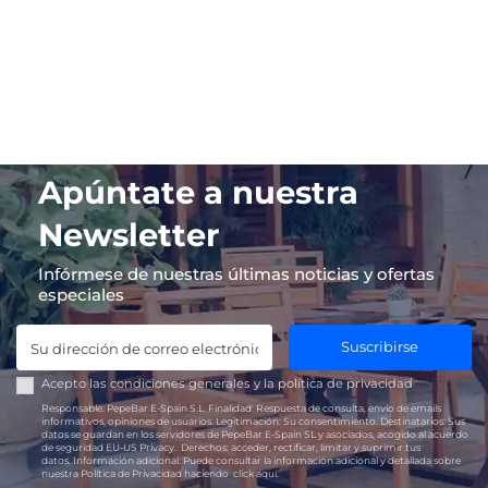
Apúntate a nuestra
Newsletter
Infórmese de nuestras últimas noticias y ofertas
especiales
Suscribirse
Acepto las
condiciones generales
y la
política de privacidad
Responsable:
PepeBar E-Spain S.L.
Finalidad:
Respuesta de consulta, envío de emails
informativos, opiniones de usuarios.
Legitimación:
Su consentimiento.
Destinatarios:
Sus
datos se guardan en los servidores de PepeBar E-Spain SL y asociados, acogido al acuerdo
de seguridad EU-US Privacy.
Derechos:
acceder, rectificar, limitar y suprimir tus
datos.
Información adicional:
Puede consultar la información adicional y detallada sobre
nuestra Política de Privacidad haciendo
click aquí.