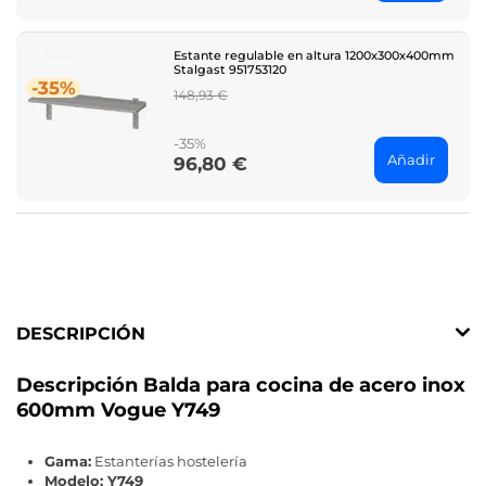
Estante regulable en altura 1200x300x400mm
Stalgast 951753120
-35%
Regular
148,93 €
price
-35%
Añadir
96,80 €
Price
DESCRIPCIÓN
Descripción Balda para cocina de acero inox
600mm Vogue Y749
Gama:
Estanterías hostelería
Modelo: Y749