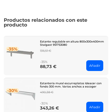
Productos relacionados con este
producto
Estante regulable en altura 800x300x400mm
Stalgast 951753080
-35%
Regular
136,51 €
price
-35%
Añadir
88,73 €
Price
Estantería mural escurreplatos Ideacer con
fondo 300 mm. Varios anchos a escoger
-30%
Regular
490,38 €
price
-30%
Añadir
343,26 €
Price