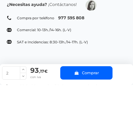
¿Necesitas ayuda?
¡Contáctanos!
977 595 808
Compra por teléfono
Comercial: 10-13h./14-16h. (L-V)
SAT e Incidencias: 8:30-13h./14-17h. (L-V)
93
© Copyright 2022 PepeBar.com |
Política de cookies |
Aviso legal y
,17€
Comprar
Condiciones generales de compra |
Blog
con iva
La cantidad mínima en el pedido de compra para el producto es 2.