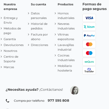
Formas de
Nuestra
Su cuenta
Productos
pago seguras
empresa
Datos
Hornos
Entrega y
personales
industriales
Envío
Historial de
Neveras
Metodos de
pedidos
Industriales
pago
Factura por
Vitrinas
Garantía
abono
expositoras
Devoluciones
Direcciones
Lavavajillas
industrial
Nosotros
Cocinas
Centro de
Industriales
Soporte
Mobiliario
Marcas
hostelería
¿Necesitas ayuda?
¡Contáctanos!
977 595 808
Compra por teléfono