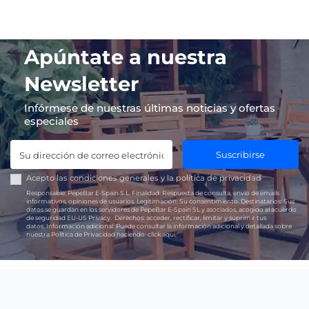
Apúntate a nuestra
Newsletter
Infórmese de nuestras últimas noticias y ofertas
especiales
Suscribirse
Acepto las
condiciones generales
y la
política de privacidad
Responsable:
PepeBar E-Spain S.L.
Finalidad:
Respuesta de consulta, envío de emails
informativos, opiniones de usuarios.
Legitimación:
Su consentimiento.
Destinatarios:
Sus
datos se guardan en los servidores de PepeBar E-Spain SL y asociados, acogido al acuerdo
de seguridad EU-US Privacy.
Derechos:
acceder, rectificar, limitar y suprimir tus
datos.
Información adicional:
Puede consultar la información adicional y detallada sobre
nuestra Política de Privacidad haciendo
click aquí.