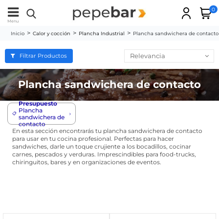
0
Menu
Inicio
Calor y cocción
Plancha Industrial
Plancha sandwichera de contacto
Relevancia
Filtrar Productos
Plancha sandwichera de contacto
Presupuesto
Plancha
📋
sandwichera de
contacto
En esta sección encontrarás tu plancha sandwichera de contacto
para usar en tu cocina profesional. Perfectas para hacer
sandwiches, darle un toque crujiente a los bocadillos, cocinar
carnes, pescados y verduras. Imprescindibles para food-trucks,
chiringuitos, bares y en organizaciones de eventos.