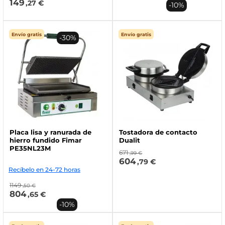
149
,27 €
-10%
Envío gratis
Envío gratis
-30%
Placa lisa y ranurada de
Tostadora de contacto
hierro fundido Fimar
Dualit
PE35NL23M
671
,99 €
604
,79 €
Recíbelo en 24-72 horas
1149
,50 €
804
,65 €
-10%