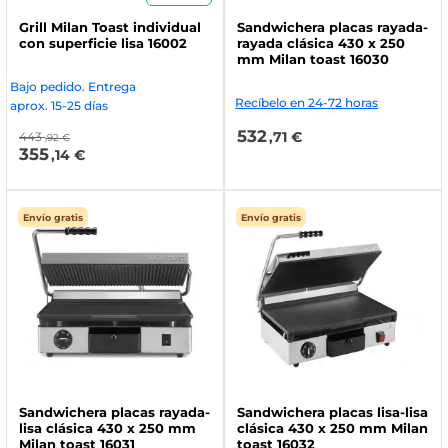
Grill Milan Toast individual
Sandwichera placas rayada-
con superficie lisa 16002
rayada clásica 430 x 250
mm Milan toast 16030
Bajo pedido. Entrega
Recíbelo en 24-72 horas
aprox. 15-25 días
532
,71 €
443
,92 €
355
,14 €
Envío gratis
Envío gratis
Sandwichera placas rayada-
Sandwichera placas lisa-lisa
lisa clásica 430 x 250 mm
clásica 430 x 250 mm Milan
Milan toast 16031
toast 16032