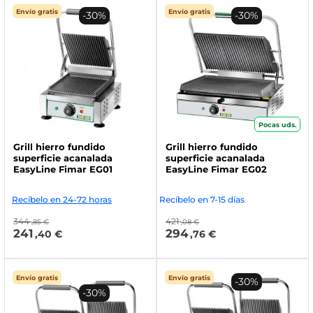
Envío gratis
Envío gratis
-30%
-30%
Pocas uds.
Grill hierro fundido
Grill hierro fundido
superficie acanalada
superficie acanalada
EasyLine Fimar EG01
EasyLine Fimar EG02
Recíbelo en 24-72 horas
Recíbelo en 7-15 días
344
421
,85 €
,08 €
241
294
,40 €
,76 €
Envío gratis
Envío gratis
-30%
-30%