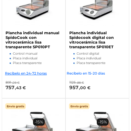
Plancha individual manual
Plancha individual
SpidoCook con
Spidocook digital con
vitrocerámica lisa
vitrocerámica lisa
transparente SP010PT
transparente SP010ET
Control manual
Control digital
Placa individual
Placa individual
Placa transparente
Placa transparente
Recíbelo en 24-72 horas
Recíbelo en 15-20 días
891
1125
,09 €
,88 €
757
957
,43 €
,00 €
Envío gratis
Envío gratis
-15%
-15%