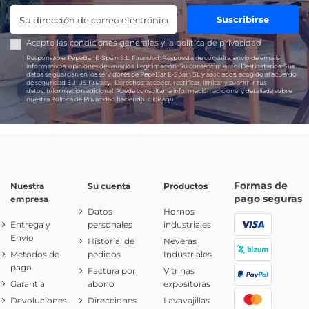
Suscribirse
Acepto las
condiciones generales
y la
política de privacidad
Responsable:
PepeBar E-Spain S.L.
Finalidad:
Respuesta de consulta, envío de emails
informativos, opiniones de usuarios.
Legitimación:
Su consentimiento.
Destinatarios:
Sus
datos se guardan en los servidores de PepeBar E-Spain SL y asociados, acogido al acuerdo
de seguridad EU-US Privacy.
Derechos:
acceder, rectificar, limitar y suprimir tus
datos.
Información adicional:
Puede consultar la información adicional y detallada sobre
nuestra Política de Privacidad haciendo
click aquí.
Formas de
Nuestra
Su cuenta
Productos
pago seguras
empresa
Datos
Hornos
Entrega y
personales
industriales
Envío
Historial de
Neveras
Metodos de
pedidos
Industriales
pago
Factura por
Vitrinas
Garantía
abono
expositoras
Devoluciones
Direcciones
Lavavajillas