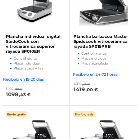
Plancha individual digital
Plancha barbacoa Master
SpidoCook con
Spidocook vitrocerámica
vitrocerámica superior
rayada SP015PRB
rayada SP010ER
Control manual
Control digital
Placa individual
Placa individual
Placa acanalada
Placa rayada y lisa
Recíbelo en 24-72 horas
Recíbelo en 15-20 días
1669
,41 €
1419
1292
,00 €
,27 €
1098
,43 €
Envío gratis
Envío gratis
-15%
-15%