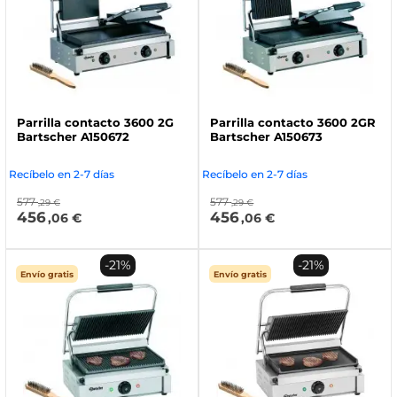
Parrilla contacto 3600 2G
Parrilla contacto 3600 2GR
Bartscher A150672
Bartscher A150673
Recíbelo en 2-7 días
Recíbelo en 2-7 días
577
577
,29 €
,29 €
456
456
,06 €
,06 €
-21%
-21%
Envío gratis
Envío gratis