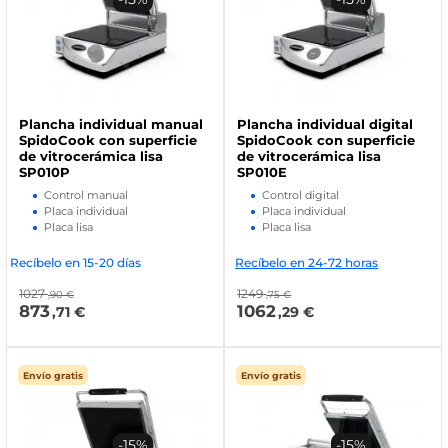
Plancha individual manual
Plancha individual digital
SpidoCook con superficie
SpidoCook con superficie
de vitrocerámica lisa
de vitrocerámica lisa
SP010P
SP010E
Control manual
Control digital
Placa individual
Placa individual
Placa lisa
Placa lisa
Recíbelo en 15-20 días
Recíbelo en 24-72 horas
1027
1249
,90 €
,75 €
873
1062
,71 €
,29 €
Envío gratis
Envío gratis
-15%
-15%