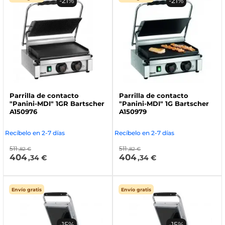
-21%
-21%
Parrilla de contacto
Parrilla de contacto
"Panini-MDI" 1GR Bartscher
"Panini-MDI" 1G Bartscher
A150976
A150979
Recíbelo en 2-7 días
Recíbelo en 2-7 días
511
511
,82 €
,82 €
404
404
,34 €
,34 €
Envío gratis
Envío gratis
-15%
-15%