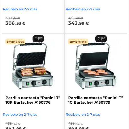
Recíbelo en 2-7 días
Recíbelo en 2-7 días
388
435
,01 €
,43 €
306
343
,53 €
,99 €
-21%
-21%
Envío gratis
Envío gratis
Parrilla contacto "Panini-T"
Parrilla contacto "Panini-T"
1GR Bartscher A150776
1G Bartscher A150779
Recíbelo en 2-7 días
Recíbelo en 2-7 días
435
435
,43 €
,43 €
343
343
,99 €
,99 €