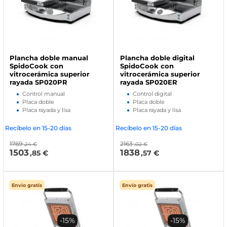
Plancha doble manual
Plancha doble digital
SpidoCook con
SpidoCook con
vitrocerámica superior
vitrocerámica superior
rayada SP020PR
rayada SP020ER
Control manual
Control digital
Placa doble
Placa doble
Placa rayada y lisa
Placa rayada y lisa
Recíbelo en 15-20 días
Recíbelo en 15-20 días
1769
2163
,24 €
,02 €
1503
1838
,85 €
,57 €
Envío gratis
Envío gratis
-15%
-15%