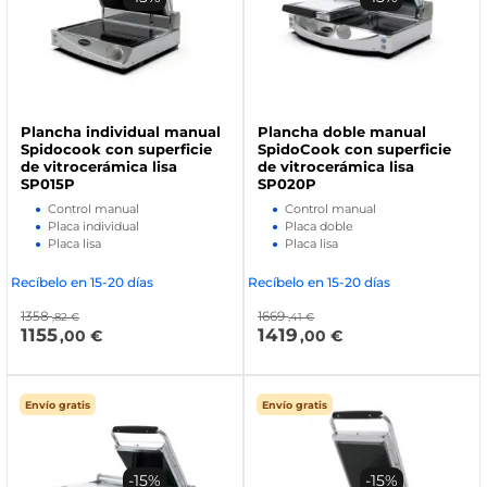
Plancha individual manual
Plancha doble manual
Spidocook con superficie
SpidoCook con superficie
de vitrocerámica lisa
de vitrocerámica lisa
SP015P
SP020P
Control manual
Control manual
Placa individual
Placa doble
Placa lisa
Placa lisa
Recíbelo en 15-20 días
Recíbelo en 15-20 días
1358
1669
,82 €
,41 €
1155
1419
,00 €
,00 €
Envío gratis
Envío gratis
-15%
-15%