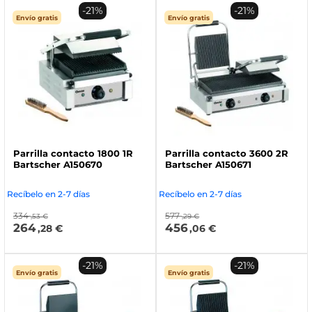
-21%
-21%
Envío gratis
Envío gratis
Parrilla contacto 1800 1R
Parrilla contacto 3600 2R
Bartscher A150670
Bartscher A150671
Recíbelo en 2-7 días
Recíbelo en 2-7 días
334
577
,53 €
,29 €
264
456
,28 €
,06 €
-21%
-21%
Envío gratis
Envío gratis