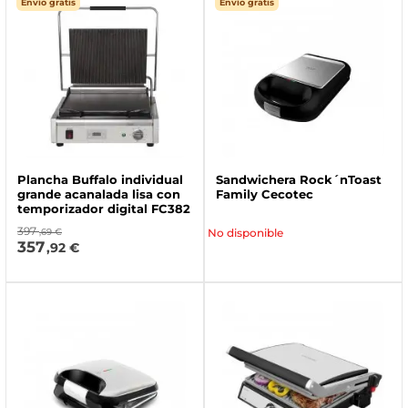
Envío gratis
Envío gratis
Plancha Buffalo individual
Sandwichera Rock´nToast
grande acanalada lisa con
Family Cecotec
temporizador digital FC382
397
,69 €
No disponible
357
,92 €