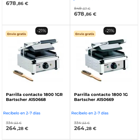
678
,86 €
848
,57 €
678
,86 €
-21%
-21%
Envío gratis
Envío gratis
Parrilla contacto 1800 1GR
Parrilla contacto 1800 1G
Bartscher A150668
Bartscher A150669
Recíbelo en 2-7 días
Recíbelo en 2-7 días
334
334
,53 €
,53 €
264
264
,28 €
,28 €