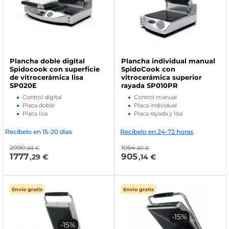
Plancha doble digital
Plancha individual manual
Spidocook con superficie
SpidoCook con
de vitrocerámica lisa
vitrocerámica superior
SP020E
rayada SP010PR
Control digital
Control manual
Placa doble
Placa individual
Placa lisa
Placa rayada y lisa
Recíbelo en 15-20 días
Recíbelo en 24-72 horas
2090
1064
,93 €
,87 €
1777
905
,29 €
,14 €
Envío gratis
Envío gratis
-15%
-15%