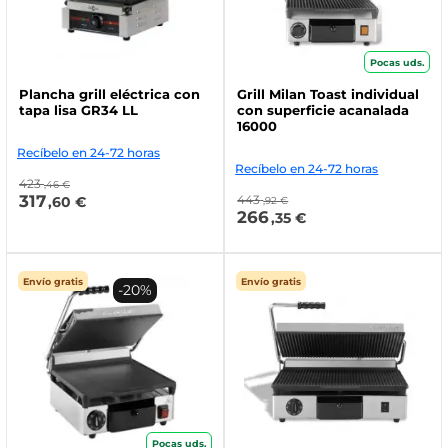
Pocas uds.
Plancha grill eléctrica con
Grill Milan Toast individual
tapa lisa GR34 LL
con superficie acanalada
16000
Recíbelo en 24-72 horas
Recíbelo en 24-72 horas
423
,46 €
317
443
,60 €
,92 €
266
,35 €
Envío gratis
Envío gratis
-20%
Pocas uds.