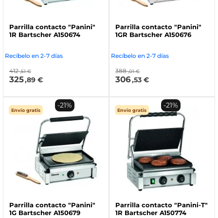
Parrilla contacto "Panini"
Parrilla contacto "Panini"
1R Bartscher A150674
1GR Bartscher A150676
Recíbelo en 2-7 días
Recíbelo en 2-7 días
412
388
,51 €
,01 €
325
306
,89 €
,53 €
-21%
-21%
Envío gratis
Envío gratis
Parrilla contacto "Panini"
Parrilla contacto "Panini-T"
1G Bartscher A150679
1R Bartscher A150774