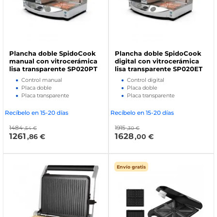
Plancha doble SpidoCook
Plancha doble SpidoCook
manual con vitrocerámica
digital con vitrocerámica
lisa transparente SP020PT
lisa transparente SP020ET
Control manual
Control digital
Placa doble
Placa doble
Placa transparente
Placa transparente
Recíbelo en 15-20 días
Recíbelo en 15-20 días
1484
1915
,54 €
,30 €
1261
1628
,86 €
,00 €
Envío gratis