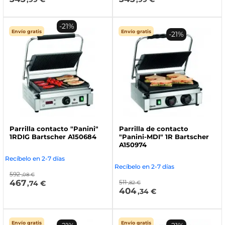
-21%
Envío gratis
Envío gratis
-21%
Parrilla contacto "Panini"
Parrilla de contacto
1RDIG Bartscher A150684
"Panini-MDI" 1R Bartscher
A150974
Recíbelo en 2-7 días
Recíbelo en 2-7 días
592
,08 €
467
511
,74 €
,82 €
404
,34 €
Envío gratis
Envío gratis