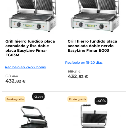
Grill hierro fundido placa
Grill hierro fundido placa
acanalada y lisa doble
acanalada doble nervio
placa EasyLine Fimar
EasyLine Fimar EG03
EG03M
Recíbelo en 15-20 días
Recíbelo en 24-72 horas
618
,31 €
432
618
,82 €
,31 €
432
,82 €
-25%
Envío gratis
Envío gratis
-40%