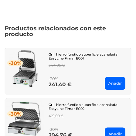
Productos relacionados con este
producto
Grill hierro fundido superficie acanalada
EasyLine Fimar EG01
-30%
Regular
344,85 €
price
-30%
Añadir
241,40 €
Price
Grill hierro fundido superficie acanalada
EasyLine Fimar EG02
-30%
Regular
421,08 €
price
-30%
Añadir
294,76 €
Price