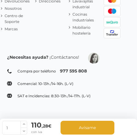
Devoluciones
Direcciones
Lavavajillas
industrial
Nosotros
Cocinas
Centro de
Industriales
Soporte
Mobiliario
Marcas
hostelería
¿Necesitas ayuda?
¡Contáctanos!
977 595 808
Compra por teléfono
Comercial: 10-13h./14-16h. (L-V)
SAT e Incidencias: 8:30-13h./14-17h. (L-V)
110
© Copyright 2022 PepeBar.com |
Política de cookies |
Aviso legal y
,28€
Avísame
Condiciones generales de compra |
Blog
con iva