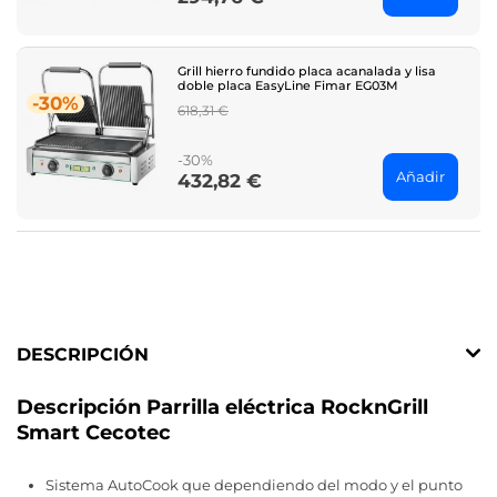
Grill hierro fundido placa acanalada y lisa
doble placa EasyLine Fimar EG03M
-30%
Regular
618,31 €
price
-30%
Añadir
432,82 €
Price
DESCRIPCIÓN
Descripción Parrilla eléctrica RocknGrill
Smart Cecotec
Sistema AutoCook que dependiendo del modo y el punto