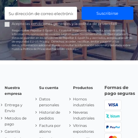
Suscribirse
Acepto las
condiciones generales
y la
política de privacidad
Responsable:
PepeBar E-Spain S.L.
Finalidad:
Respuesta de consulta, envío de emails
informativos, opiniones de usuarios.
Legitimación:
Su consentimiento.
Destinatarios:
Sus
datos se guardan en los servidores de PepeBar E-Spain SL y asociados, acogido al acuerdo
de seguridad EU-US Privacy.
Derechos:
acceder, rectificar, limitar y suprimir tus
datos.
Información adicional:
Puede consultar la información adicional y detallada sobre
nuestra Política de Privacidad haciendo
click aquí.
Formas de
Nuestra
Su cuenta
Productos
pago seguras
empresa
Datos
Hornos
Entrega y
personales
industriales
Envío
Historial de
Neveras
Metodos de
pedidos
Industriales
pago
Factura por
Vitrinas
Garantía
abono
expositoras