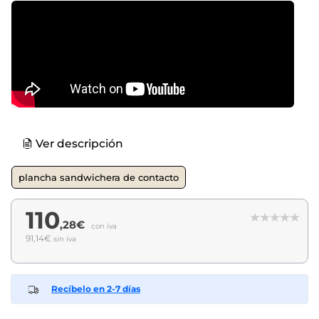
Ver descripción
plancha sandwichera de contacto
110
,28€
con iva
91,14€
sin iva
Recíbelo en 2-7 días