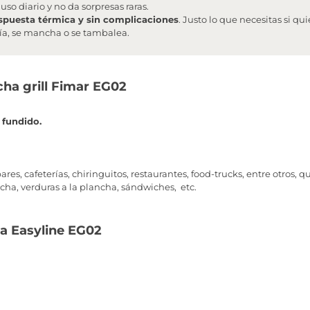
so diario y no da sorpresas raras.
spuesta térmica y sin complicaciones
. Justo lo que necesitas si qu
ría, se mancha o se tambalea.
cha grill Fimar EG02
 fundido.
es, cafeterías, chiringuitos, restaurantes, food-trucks, entre otros, qu
ncha, verduras a la plancha, sándwiches, etc.
ha Easyline EG02