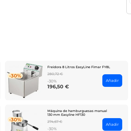
Freidora 8 Litros EasyLine Fimar FY8L
Regular
280,72 €
-30%
price
Añadir
-30%
196,50 €
Price
Máquina de hamburguesas manual
130 mm Easyline HF130
-30%
Regular
274,67 €
Añadir
price
-30%