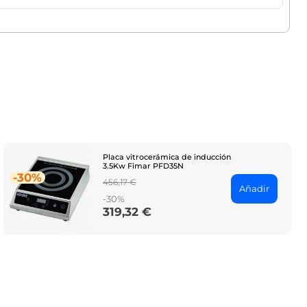
Placa vitrocerámica de inducción
3.5Kw Fimar PFD35N
-30%
Regular
456,17 €
Añadir
price
-30%
319,32 €
Price