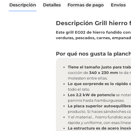
Descripción
Detalles
Formas de pago
Envíos
Descripción Grill hierr
Este grill EG02 de hierro fundido co
verduras, pescados, carnes, empanada
Por qué nos gusta la planc
Tiene el tamaño justo para tra
cocción de
340 x 230 mm
te da 
molesten entre ellas.
Lo que sorprende es lo rápido
todo el rato.
Los 2.2 kW de potencia
se notan
paninis hasta hamburguesas.
La placa superior autoequilibr
producto. Si haces sándwiches con
Y el material... hierro fundido a
rápida y uniforme, con esas líne
La estructura es de acero inox