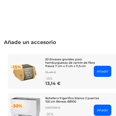
Añade un accesorio
50 Envases grandes para
hamburguesas de cartón de fibra
fresca 7 cm x 11 cm x 11,5 cm
-15%
Añadir
Regular
15,46 €
price
-15%
13,14 €
Price
Botellero frigorífico blanco 2 puertas
100 cm Bóreas BB100
-30%
Regular
1.007,93 €
Añadir
price
-30%