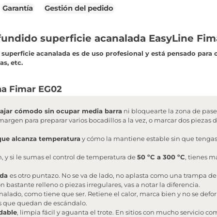
Garantía
Gestión del pedido
o fundido superficie acanalada EasyLine Fi
n superficie acanalada es de uso profesional y está pensado para 
s, etc.
ha Fimar EG02
bajar cómodo sin ocupar media barra
ni bloquearte la zona de pase.
margen para preparar varios bocadillos a la vez, o marcar dos piezas d
 que alcanza temperatura
y cómo la mantiene estable sin que tengas 
, y si le sumas el control de temperatura de
50 ºC a 300 ºC
, tienes m
ada
es otro puntazo. No se va de lado, no aplasta como una trampa de o
 bastante relleno o piezas irregulares, vas a notar la diferencia.
canalado, como tiene que ser. Retiene el calor, marca bien y no se defo
as que quedan de escándalo.
idable
, limpia fácil y aguanta el trote. En sitios con mucho servicio co