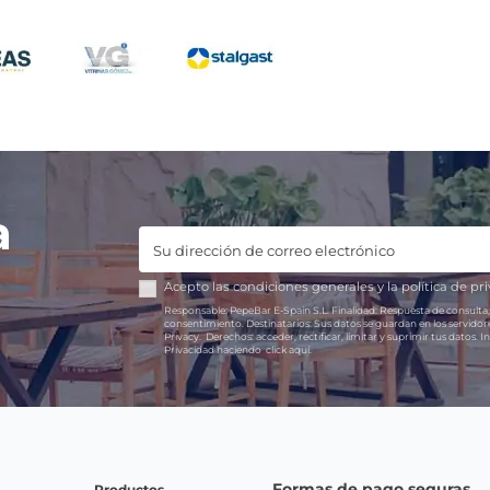
a
Acepto las
condiciones generales
y la
política de pr
Responsable:
PepeBar E-Spain S.L.
Finalidad:
Respuesta de consulta,
consentimiento.
Destinatarios:
Sus datos se guardan en los servido
Privacy.
Derechos:
acceder, rectificar, limitar y suprimir tus datos.
In
Privacidad haciendo
click aquí.
Formas de pago seguras
Productos