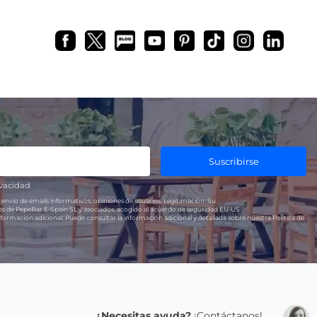
Suscribirse
ivacidad
 envío de emails informativos, opiniones de usuarios.
Legitimación:
Su
res de PepeBar E-Spain SL y asociados, acogido al acuerdo de seguridad EU-US
formación adicional:
Puede consultar la información adicional y detallada sobre nuestra Política de
¿Necesitas ayuda?
¡Contáctanos!