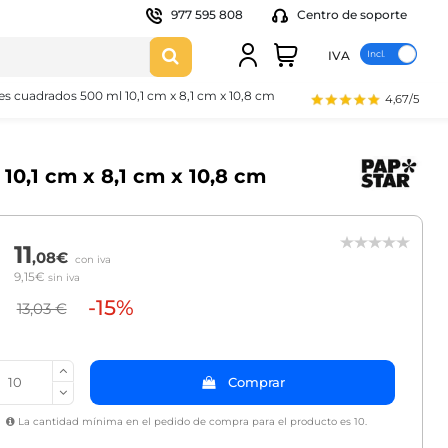
977 595 808
Centro de soporte
IVA
es cuadrados 500 ml 10,1 cm x 8,1 cm x 10,8 cm
4,67/5
10,1 cm x 8,1 cm x 10,8 cm
11
,08€
con iva
9,15€
sin iva
-15%
13,03 €
Comprar
La cantidad mínima en el pedido de compra para el producto es 10.