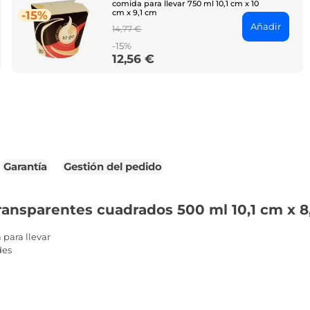
comida para llevar 750 ml 10,1 cm x 10
cm x 9,1 cm
-15%
Añadir
Regular
14,77 €
price
-15%
12,56 €
Price
Garantía
Gestión del pedido
ransparentes cuadrados 500 ml 10,1 cm x 8
para llevar
des