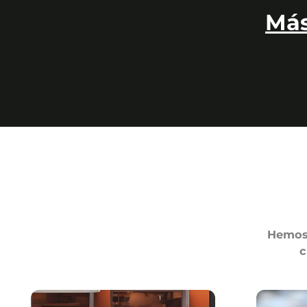
Más
Hemos 
c