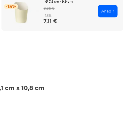
l Ø 7,5 cm · 9,9 cm
-15%
Regular
8,36 €
Añadir
price
-15%
7,11 €
Price
,1 cm x 10,8 cm