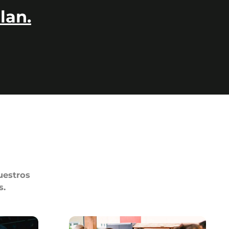
lan.
uestros
s.