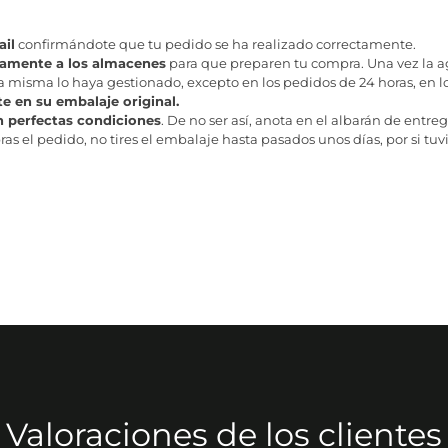
il
confirmándote que tu pedido se ha realizado correctamente.
tamente a los almacenes
para que preparen tu compra. Una vez la age
misma lo haya gestionado, excepto en los pedidos de 24 horas, en los
te en su embalaje original.
n perfectas condiciones
. De no ser así, anota en el albarán de entreg
as el pedido, no tires el embalaje hasta pasados unos días, por si tuv
Valoraciones de los clientes