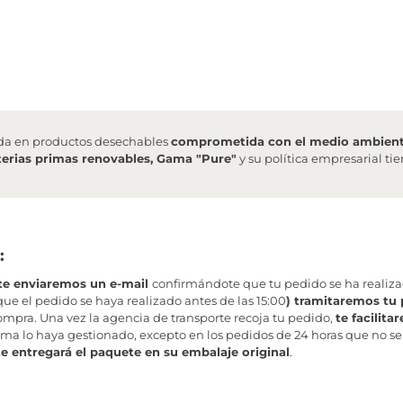
da en productos desechables
comprometida con el medio ambien
erias primas renovables, Gama "Pure"
y su política empresarial t
:
te enviaremos un e-mail
confirmándote que tu pedido se ha realiz
ue el pedido se haya realizado antes de las 15:00
) tramitaremos tu 
mpra. Una vez la agencia de transporte recoja tu pedido,
te facilit
ma lo haya gestionado, excepto en los pedidos de 24 horas que no se
te entregará el paquete en su embalaje original
.