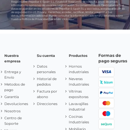
Responsable:
PepeBar E-Spain S.L.
Finalidad:
Respuesta de consulta, envío de emails
informativos, opiniones de usuarios.
Legitimación:
Su consentimiento.
Destinatarios:
Sus
datos se guardan en los servidores de PepeBar E-Spain SL y asociados, acogido al acuerdo
de seguridad EU-US Privacy.
Derechos:
acceder, rectificar, limitar y suprimir tus
datos.
Información adicional:
Puede consultar la información adicional y detallada sobre
nuestra Política de Privacidad haciendo
click aquí.
Formas de
Nuestra
Su cuenta
Productos
pago seguras
empresa
Datos
Hornos
Entrega y
personales
industriales
Envío
Historial de
Neveras
Metodos de
pedidos
Industriales
pago
Factura por
Vitrinas
Garantía
abono
expositoras
Devoluciones
Direcciones
Lavavajillas
industrial
Nosotros
Cocinas
Centro de
Industriales
Soporte
Mobiliario