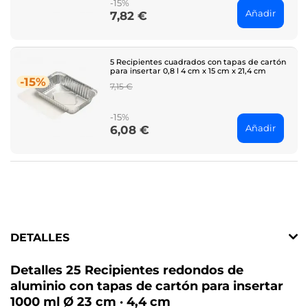
-15%
Añadir
7,82 €
Price
5 Recipientes cuadrados con tapas de cartón
para insertar 0,8 l 4 cm x 15 cm x 21,4 cm
-15%
Regular
7,15 €
price
-15%
Añadir
6,08 €
Price
DETALLES
Detalles 25 Recipientes redondos de
aluminio con tapas de cartón para insertar
1000 ml Ø 23 cm · 4,4 cm