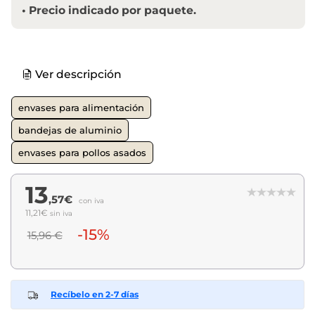
•
Precio indicado por paquete.
Ver descripción
envases para alimentación
bandejas de aluminio
envases para pollos asados
13
,57€
con iva
11,21€
sin iva
-15%
15,96 €
Recíbelo en 2-7 días