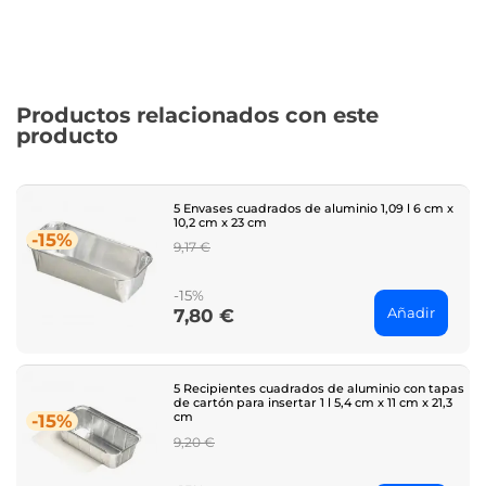
Productos relacionados con este
producto
5 Envases cuadrados de aluminio 1,09 l 6 cm x
10,2 cm x 23 cm
-15%
Regular
9,17 €
price
-15%
Añadir
7,80 €
Price
5 Recipientes cuadrados de aluminio con tapas
de cartón para insertar 1 l 5,4 cm x 11 cm x 21,3
cm
-15%
Regular
9,20 €
price