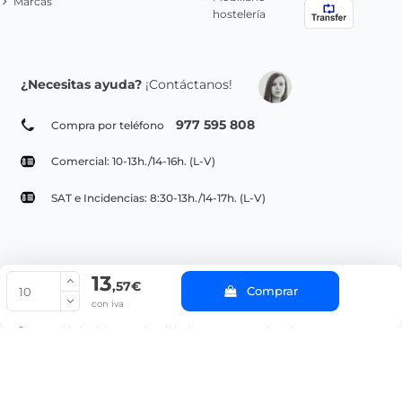
Marcas
hostelería
¿Necesitas ayuda?
¡Contáctanos!
977 595 808
Compra por teléfono
Comercial: 10-13h./14-16h. (L-V)
SAT e Incidencias: 8:30-13h./14-17h. (L-V)
13
© Copyright 2022 PepeBar.com |
Política de cookies |
Aviso legal y
,57€
Comprar
Condiciones generales de compra |
Blog
con iva
La cantidad mínima en el pedido de compra para el producto es 10.