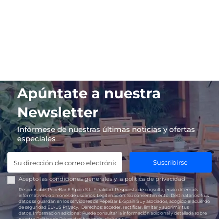
Apúntate a nuestra
Newsletter
Infórmese de nuestras últimas noticias y ofertas
especiales
Suscribirse
Acepto las
condiciones generales
y la
política de privacidad
Responsable:
PepeBar E-Spain S.L.
Finalidad:
Respuesta de consulta, envío de emails
informativos, opiniones de usuarios.
Legitimación:
Su consentimiento.
Destinatarios:
Sus
datos se guardan en los servidores de PepeBar E-Spain SL y asociados, acogido al acuerdo
de seguridad EU-US Privacy.
Derechos:
acceder, rectificar, limitar y suprimir tus
datos.
Información adicional:
Puede consultar la información adicional y detallada sobre
nuestra Política de Privacidad haciendo
click aquí.