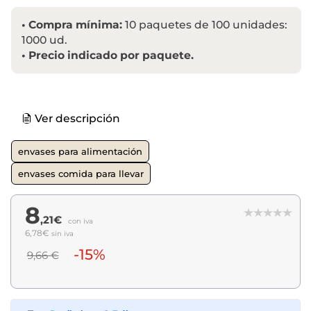
•
Compra mínima:
10 paquetes de 100 unidades:
1000 ud.
•
Precio indicado por paquete.
Ver descripción
envases para alimentación
envases comida para llevar
8
,21€
con iva
6,78€
sin iva
-15%
9,66 €