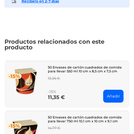
Recíbelo en 2-7 días
Productos relacionados con este
producto
50 Envases de cartón cuadrados de comida
para llevar 550 ml 10 cm x 8,5 cm x 7,5 cm
-15%
Regular
13,36 €
price
-15%
Añadir
11,35 €
Price
50 Envases de cartón cuadrados de comida
para llevar 750 ml 10,1 cm x 10 cm x 9,1 cm
-15%
Regular
14,77 €
price