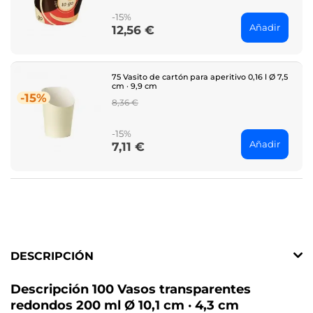
-15%
Añadir
12,56 €
Price
75 Vasito de cartón para aperitivo 0,16 l Ø 7,5
cm · 9,9 cm
-15%
Regular
8,36 €
price
-15%
Añadir
7,11 €
Price
DESCRIPCIÓN
Descripción 100 Vasos transparentes
redondos 200 ml Ø 10,1 cm · 4,3 cm