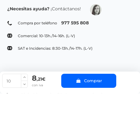
¿Necesitas ayuda?
¡Contáctanos!
977 595 808
Compra por teléfono
Comercial: 10-13h./14-16h. (L-V)
SAT e Incidencias: 8:30-13h./14-17h. (L-V)
8
© Copyright 2022 PepeBar.com |
Política de cookies |
Aviso legal y
,21€
Comprar
Condiciones generales de compra |
Blog
con iva
La cantidad mínima en el pedido de compra para el producto es 10.