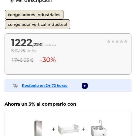
Ver descripción
congeladores industriales
congelador vertical industrial
1222
,22€
con iva
1010,10€
sin iva
-30%
1.746,03 €
Recíbelo en 24-72 horas
+
Ahorra un 3% al comprarlo con
+
+