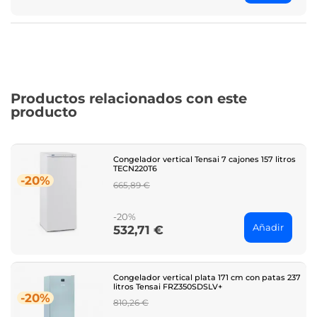
Productos relacionados con este
producto
Congelador vertical Tensai 7 cajones 157 litros
TECN220T6
-20%
Regular
665,89 €
price
-20%
Añadir
532,71 €
Price
Congelador vertical plata 171 cm con patas 237
litros Tensai FRZ350SDSLV+
-20%
Regular
810,26 €
price