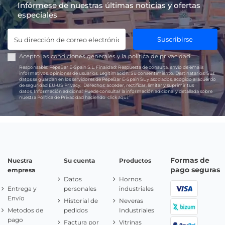
Infórmese de nuestras últimas noticias y ofertas
especiales
Suscribirse
Acepto las
condiciones generales
y la
política de privacidad
Responsable:
PepeBar E-Spain S.L.
Finalidad:
Respuesta de consulta, envío de emails
informativos, opiniones de usuarios.
Legitimación:
Su consentimiento.
Destinatarios:
Sus
datos se guardan en los servidores de PepeBar E-Spain SL y asociados, acogido al acuerdo
de seguridad EU-US Privacy.
Derechos:
acceder, rectificar, limitar y suprimir tus
datos.
Información adicional:
Puede consultar la información adicional y detallada sobre
nuestra Política de Privacidad haciendo
click aquí.
Formas de
Nuestra
Su cuenta
Productos
pago seguras
empresa
Datos
Hornos
Entrega y
personales
industriales
Envío
Historial de
Neveras
Metodos de
pedidos
Industriales
pago
Factura por
Vitrinas