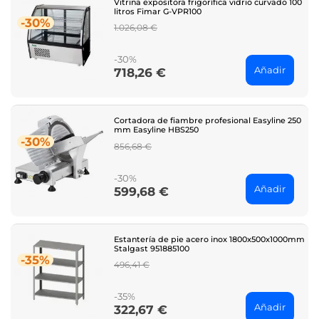
Vitrina expositora frigorífica vidrio curvado 100
litros Fimar G-VPR100
-30%
Regular
1.026,08 €
price
-30%
Añadir
718,26 €
Price
Cortadora de fiambre profesional Easyline 250
mm Easyline HBS250
-30%
Regular
856,68 €
price
-30%
Añadir
599,68 €
Price
Estantería de pie acero inox 1800x500x1000mm
Stalgast 951885100
-35%
Regular
496,41 €
price
-35%
Añadir
322,67 €
Price