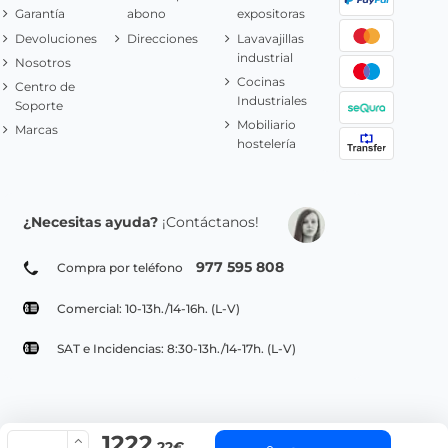
Garantía
abono
expositoras
Devoluciones
Direcciones
Lavavajillas
industrial
Nosotros
Cocinas
Centro de
Industriales
Soporte
Mobiliario
Marcas
hostelería
¿Necesitas ayuda?
¡Contáctanos!
977 595 808
Compra por teléfono
Comercial: 10-13h./14-16h. (L-V)
SAT e Incidencias: 8:30-13h./14-17h. (L-V)
1222
© Copyright 2022 PepeBar.com |
Política de cookies |
Aviso legal y
,22€