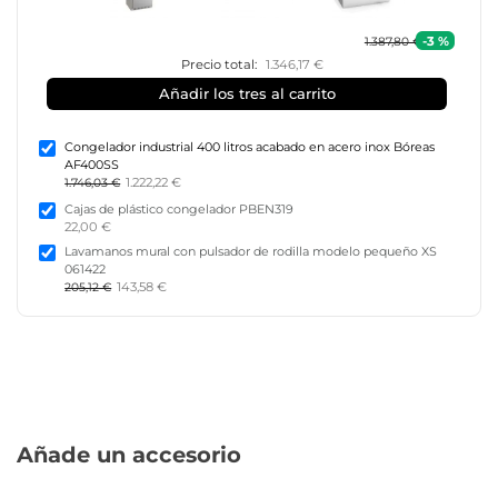
-3 %
1.387,80 €
Precio total:
1.346,17 €
Añadir los tres al carrito
Congelador industrial 400 litros acabado en acero inox Bóreas
AF400SS
1.222,22 €
1.746,03 €
Cajas de plástico congelador PBEN319
22,00 €
Lavamanos mural con pulsador de rodilla modelo pequeño XS
061422
143,58 €
205,12 €
Añade un accesorio