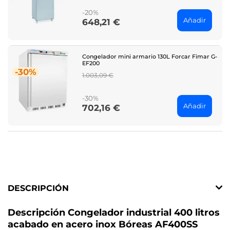
-20%
Añadir
648,21 €
Price
Congelador mini armario 130L Forcar Fimar G-
EF200
-30%
Regular
1.003,09 €
price
-30%
Añadir
702,16 €
Price
DESCRIPCIÓN
Descripción Congelador industrial 400 litros
acabado en acero inox Bóreas AF400SS