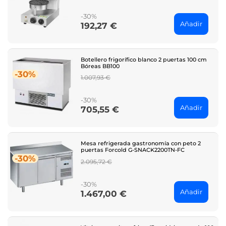
price
-30%
Añadir
192,27 €
Price
Botellero frigorífico blanco 2 puertas 100 cm
Bóreas BB100
-30%
Regular
1.007,93 €
price
-30%
Añadir
705,55 €
Price
Mesa refrigerada gastronomía con peto 2
puertas Forcold G-SNACK2200TN-FC
-30%
Regular
2.095,72 €
price
-30%
Añadir
1.467,00 €
Price