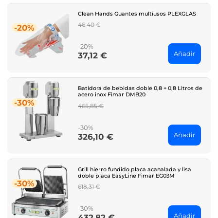
Clean Hands Guantes multiusos PLEXGLAS
Regular
46,40 €
-20%
price
-20%
Añadir
37,12 €
Price
Batidora de bebidas doble 0,8 + 0,8 Litros de
acero inox Fimar DMB20
-30%
Regular
465,85 €
price
-30%
Añadir
326,10 €
Price
Grill hierro fundido placa acanalada y lisa
doble placa EasyLine Fimar EG03M
-30%
Regular
618,31 €
price
-30%
Añadir
432,82 €
Price