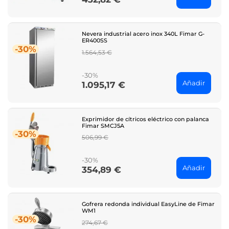
Nevera industrial acero inox 340L Fimar G-
ER400SS
-30%
Regular
1.564,53 €
price
-30%
Añadir
1.095,17 €
Price
Exprimidor de cítricos eléctrico con palanca
Fimar SMCJ5A
-30%
Regular
506,99 €
price
-30%
Añadir
354,89 €
Price
Gofrera redonda individual EasyLine de Fimar
WM1
-30%
Regular
274,67 €