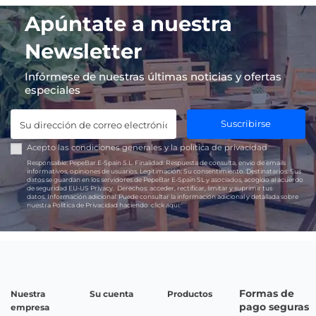
Apúntate a nuestra
Newsletter
Infórmese de nuestras últimas noticias y ofertas
especiales
Suscribirse
Acepto las
condiciones generales
y la
política de privacidad
Responsable:
PepeBar E-Spain S.L.
Finalidad:
Respuesta de consulta, envío de emails
informativos, opiniones de usuarios.
Legitimación:
Su consentimiento.
Destinatarios:
Sus
datos se guardan en los servidores de PepeBar E-Spain SL y asociados, acogido al acuerdo
de seguridad EU-US Privacy.
Derechos:
acceder, rectificar, limitar y suprimir tus
datos.
Información adicional:
Puede consultar la información adicional y detallada sobre
nuestra Política de Privacidad haciendo
click aquí.
Formas de
Nuestra
Su cuenta
Productos
pago seguras
empresa