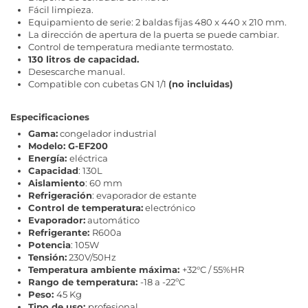
Fácil limpieza.
Equipamiento de serie: 2 baldas fijas 480 x 440 x 210 mm.
La dirección de apertura de la puerta se puede cambiar.
Control de temperatura mediante termostato.
130 litros de capacidad.
Desescarche manual.
Compatible con cubetas GN 1/1
(no incluidas)
Especificaciones
Gama:
congelador industrial
Modelo:
G-EF200
Energía:
eléctrica
Capacidad
: 130L
Aislamiento
: 60 mm
Refrigeración
: evaporador de estante
Control de temperatura:
electrónico
Evaporador:
automático
Refrigerante:
R600a
Potencia
: 105W
Tensión:
230V/50Hz
Temperatura ambiente máxima:
+32°C / 55%HR
Rango de temperatura:
-18 a -22ºC
Peso:
45 Kg
Tipo de uso:
profesional