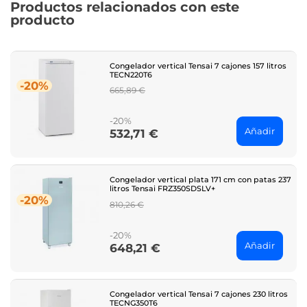
Productos relacionados con este
producto
Congelador vertical Tensai 7 cajones 157 litros
TECN220T6
-20%
Regular
665,89 €
price
-20%
Añadir
532,71 €
Price
Congelador vertical plata 171 cm con patas 237
litros Tensai FRZ350SDSLV+
-20%
Regular
810,26 €
price
-20%
Añadir
648,21 €
Price
Congelador vertical Tensai 7 cajones 230 litros
TECNG350T6