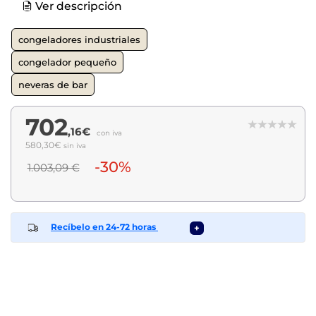
Ver descripción
congeladores industriales
congelador pequeño
neveras de bar
702
,16€
con iva
580,30€
sin iva
-30%
1.003,09 €
Recíbelo en 24-72 horas
+