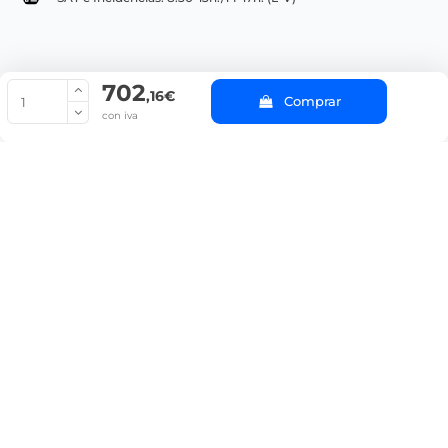
702
© Copyright 2022 PepeBar.com |
Política de cookies |
Aviso legal y
,16€
Comprar
Condiciones generales de compra |
Blog
con iva