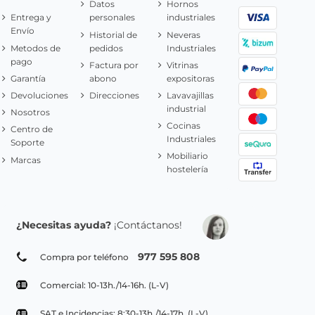
Datos
Hornos
Entrega y
personales
industriales
Envío
Historial de
Neveras
Metodos de
pedidos
Industriales
pago
Factura por
Vitrinas
Garantía
abono
expositoras
Devoluciones
Direcciones
Lavavajillas
industrial
Nosotros
Cocinas
Centro de
Industriales
Soporte
Mobiliario
Marcas
hostelería
¿Necesitas ayuda?
¡Contáctanos!
977 595 808
Compra por teléfono
Comercial: 10-13h./14-16h. (L-V)
SAT e Incidencias: 8:30-13h./14-17h. (L-V)