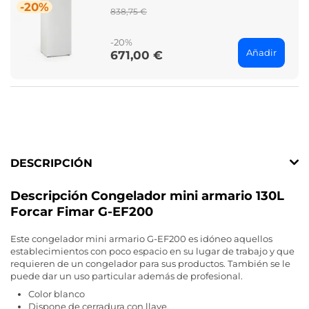
-20%
Regular
838,75 €
price
-20%
Añadir
671,00 €
Price
DESCRIPCIÓN
Descripción Congelador mini armario 130L
Forcar Fimar G-EF200
Este congelador mini armario G-EF200 es idóneo aquellos
establecimientos con poco espacio en su lugar de trabajo y que
requieren de un congelador para sus productos. También se le
puede dar un uso particular además de profesional.
Color blanco
Dispone de cerradura con llave.