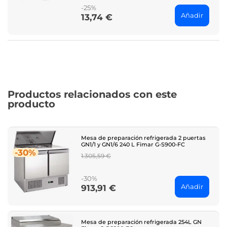
-25%
Añadir
13,74 €
Price
Productos relacionados con este
producto
Mesa de preparación refrigerada 2 puertas
GN1/1 y GN1/6 240 L Fimar G-S900-FC
-30%
Regular
1.305,59 €
price
-30%
Añadir
913,91 €
Price
Mesa de preparación refrigerada 254L GN