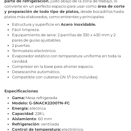
parte de refrigeración
, justo abajo de la zona de trabajo, lo
convierte en un perfecto espacio para usar como
área de corte
y preparación de todo tipo de platos,
desde bocadillos hasta
platos más elaborados, como entrantes y principales.
Estructura y superficie en
Acero inoxidable.
Fácil limpieza.
Equipamiento de serie: 2 parrillas de 330 x 430 mm y 2
pares de guías ajustables.
2 puertas.
Termostato electrónico.
Evaporador estático con temperatura uniforme en toda la
cavidad.
Compresor en la base para ahorrar espacio.
Desescarche automático.
Compatible con cubetas GN 1/1 (no incluidas).
Especificaciones
Gama:
Mesa refrigerada
Modelo: G-SNACK2200TN-FC
Energía:
eléctrica
Capacidad
: 228 L
Aislamiento
: 60 mm
Refrigeración
: ventilada
Control de temperatura:
electrónico.