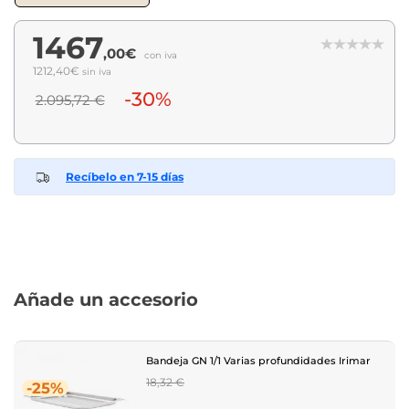
1467
,00€
con iva
1212,40€
sin iva
-30%
2.095,72 €
Recíbelo en 7-15 días
Añade un accesorio
Bandeja GN 1/1 Varias profundidades Irimar
Regular
18,32 €
-25%
price