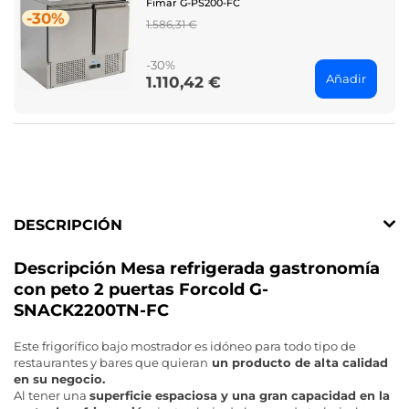
Fimar G-PS200-FC
-30%
Regular
1.586,31 €
price
-30%
Añadir
1.110,42 €
Price
DESCRIPCIÓN
Descripción Mesa refrigerada gastronomía
con peto 2 puertas Forcold G-
SNACK2200TN-FC
Este frigorífico bajo mostrador es idóneo para todo tipo de
restaurantes y bares que quieran
un producto de alta calidad
en su negocio.
Al tener una
superficie espaciosa y una gran capacidad en la