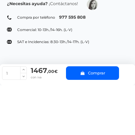
¿Necesitas ayuda?
¡Contáctanos!
977 595 808
Compra por teléfono
Comercial: 10-13h./14-16h. (L-V)
SAT e Incidencias: 8:30-13h./14-17h. (L-V)
1467
© Copyright 2022 PepeBar.com |
Política de cookies |
Aviso legal y
,00€
Comprar
Condiciones generales de compra |
Blog
con iva