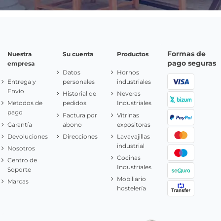
Formas de
Nuestra
Su cuenta
Productos
pago seguras
empresa
Datos
Hornos
Entrega y
personales
industriales
Envío
Historial de
Neveras
Metodos de
pedidos
Industriales
pago
Factura por
Vitrinas
Garantía
abono
expositoras
Devoluciones
Direcciones
Lavavajillas
industrial
Nosotros
Cocinas
Centro de
Industriales
Soporte
Mobiliario
Marcas
hostelería