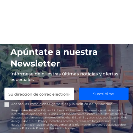
Apúntate a nuestra
Newsletter
Infórmese de nuestras últimas noticias y ofertas
especiales
Suscribirse
Acepto las
condiciones generales
y la
política de privacidad
Responsable:
PepeBar E-Spain S.L.
Finalidad:
Respuesta de consulta, envío de emails
informativos, opiniones de usuarios.
Legitimación:
Su consentimiento.
Destinatarios:
Sus
datos se guardan en los servidores de PepeBar E-Spain SL y asociados, acogido al acuerdo
de seguridad EU-US Privacy.
Derechos:
acceder, rectificar, limitar y suprimir tus
datos.
Información adicional:
Puede consultar la información adicional y detallada sobre
nuestra Política de Privacidad haciendo
click aquí.